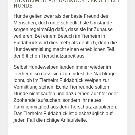
TIERHEIM IN FULDABRÜCK VERMITTELT
HUNDE
Hunde gelten zwar als der beste Freund des
E-Mail
*
Menschen, doch unterschiedlichste Umstände
sorgen regelmäßig dafür, dass sie ihr Zuhause
verlieren. Bei einem Besuch im Tierheim in
Fuldabrück wird dies mehr als deutlich, denn die
Hundevermittlung macht einen erheblichen Teil
der örtlichen Tierschutzarbeit aus.
Selbst Hundewelpen landen immer wieder im
Informationen über das
Tierheim, so dass sich zumindest die Nachfrage
Tier.
lohnt, ob im Tierheim Fuldabrück Welpen zur
Vermittlung stehen. Echte Tierfreunde sollten
Hunde nicht kaufen und dazu einen Züchter oder
Zoohandel aufsuchen, sondern ihr neues
Art des Tiers
*
Familienmitglied aus dem Tierschutz adoptieren.
Das Tierheim Fuldabrück ist diesbezüglich auf
jeden Fall die richtige Anlaufstelle.
Name des Tiers