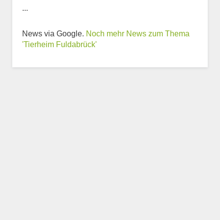
...
Weitere Informationen
News via Google.
Noch mehr News zum Thema
zum Tierheim
'Tierheim Fuldabrück'
Trägerverein
Beschreibung des Tierheims
Logo