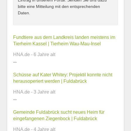
Eintrag in unserem Portal. Senden Sie uns dazu
bitte eine Mitteilung mit den entsprechenden
Daten.
Kontaktmöglichkeiten
Fundtiere aus dem Landkreis landen meistens im
Tierheim Kassel | Tierheim Wau-Mau-Insel
E-Mail-Adresse
HNA.de - 6 Jahre alt
...
Schüsse auf Kater Whitey: Projektil konnte nicht
Telefonnummer
herausoperiert werden | Fuldabrück
HNA.de - 3 Jahre alt
...
Webseite
Gemeinde Fuldabrück sucht neues Heim für
eingefangenen Ziegenbock | Fuldabrück
HNA.de - 4 Jahre alt