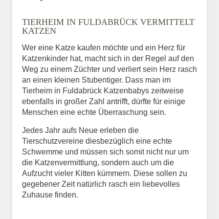
Bild des Tiers
TIERHEIM IN FULDABRÜCK VERMITTELT
BILD HOCHLADEN
KATZEN
Keine Datei ausgewählt
Wer eine Katze kaufen möchte und ein Herz für
Katzenkinder hat, macht sich in der Regel auf den
Vermisst seit
Weg zu einem Züchter und verliert sein Herz rasch
an einen kleinen Stubentiger. Dass man im
Tierheim in Fuldabrück Katzenbabys zeitweise
ebenfalls in großer Zahl antrifft, dürfte für einige
Ort des Verschwindens
Menschen eine echte Überraschung sein.
Jedes Jahr aufs Neue erleben die
Tierschutzvereine diesbezüglich eine echte
Schwemme und müssen sich somit nicht nur um
die Katzenvermittlung, sondern auch um die
Aufzucht vieler Kitten kümmern. Diese sollen zu
gegebener Zeit natürlich rasch ein liebevolles
Zuhause finden.
Kontaktdaten des
Besitzers