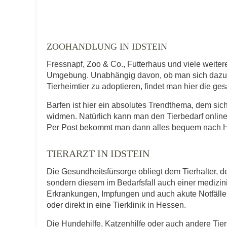
Telefonnummer
ZOOHANDLUNG IN IDSTEIN
Fressnapf, Zoo & Co., Futterhaus und viele weiter
Umgebung. Unabhängig davon, ob man sich dazu en
Tierheimtier zu adoptieren, findet man hier die ge
Mit Absenden der Daten akzeptiere ic
Barfen ist hier ein absolutes Trendthema, dem si
widmen. Natürlich kann man den Tierbedarf online
Per Post bekommt man dann alles bequem nach Ha
TIERARZT IN IDSTEIN
Die Gesundheitsfürsorge obliegt dem Tierhalter, de
sondern diesem im Bedarfsfall auch einer medizi
Erkrankungen, Impfungen und auch akute Notfälle f
oder direkt in eine Tierklinik in Hessen.
Die Hundehilfe, Katzenhilfe oder auch andere Tie