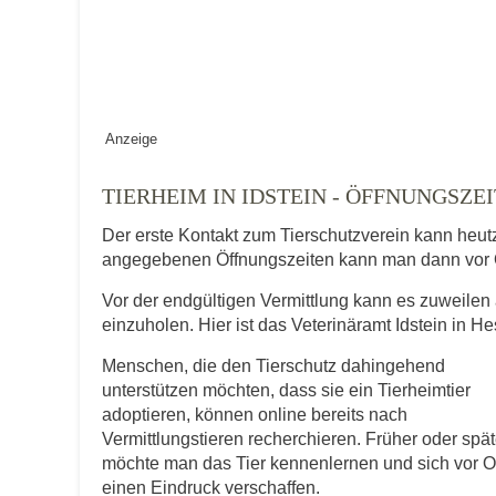
Vermisst seit
Anzeige
Ort des Verschwindens
TIERHEIM IN IDSTEIN - ÖFFNUNGSZ
Der erste Kontakt zum Tierschutzverein kann heut
angegebenen Öffnungszeiten kann man dann vor 
Vor der endgültigen Vermittlung kann es zuweilen 
einzuholen. Hier ist das Veterinäramt Idstein in H
Menschen, die den Tierschutz dahingehend
Kontaktdaten des Besitzer
unterstützen möchten, dass sie ein Tierheimtier
adoptieren, können online bereits nach
Diese Daten werden zu Kontaktaufnahme 
Vermittlungstieren recherchieren. Früher oder spät
möchte man das Tier kennenlernen und sich vor O
E-Mail-Adresse
einen Eindruck verschaffen.