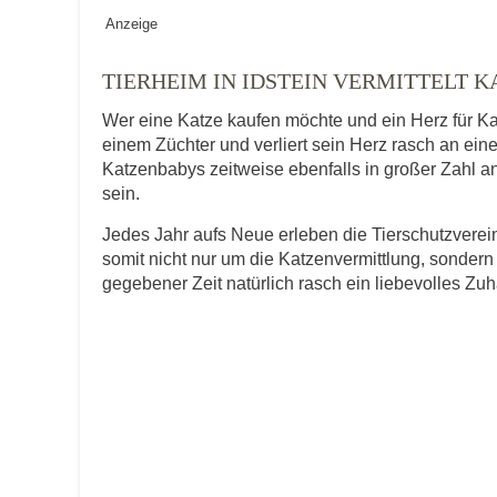
Geschlecht
*
Anzeige
TIERHEIM IN IDSTEIN VERMITTELT K
Wer eine Katze kaufen möchte und ein Herz für Ka
Alter des Tiers
einem Züchter und verliert sein Herz rasch an ein
Katzenbabys zeitweise ebenfalls in großer Zahl an
sein.
Beschreibung des Tiers
*
Jedes Jahr aufs Neue erleben die Tierschutzver
somit nicht nur um die Katzenvermittlung, sondern
gegebener Zeit natürlich rasch ein liebevolles Zu
Bild des Tiers
Keine Datei 
BILD HOCHLADEN