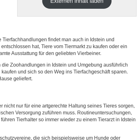
Externen Inhalt laden
e Tierfachhandlungen findet man auch in Idstein und
tschlossen hat, Tiere vom Tiermarkt zu kaufen oder ein
samte Ausstattung für den geliebten Vierbeiner.
h die
Datenschutzbedinungen.
.
ch die Zoohandlungen in Idstein und Umgebung ausführlich
 kaufen und sich so den Weg ins Tierfachgeschäft sparen.
ABSENDEN
use geliefert.
r nicht nur für eine artgerechte Haltung seines Tieres sorgen,
nischen Versorgung zuführen muss. Routineuntersuchungen,
ühren Tierhalter so immer wieder zu einem Tierarzt in Idstein
rschutzvereine, die sich beispielsweise um Hunde oder