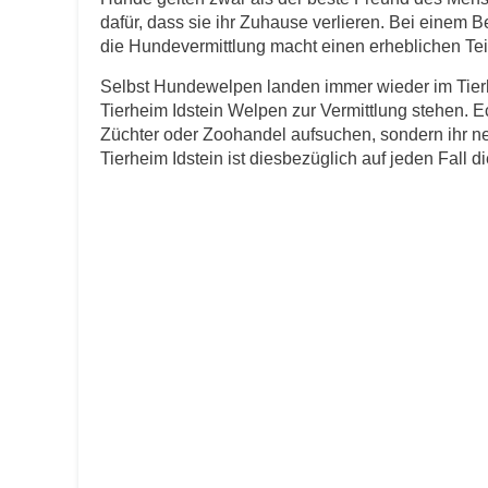
dafür, dass sie ihr Zuhause verlieren. Bei einem B
E-Mail
*
die Hundevermittlung macht einen erheblichen Teil 
Selbst Hundewelpen landen immer wieder im Tierh
Tierheim Idstein Welpen zur Vermittlung stehen. E
Züchter oder Zoohandel aufsuchen, sondern ihr n
Tierheim Idstein ist diesbezüglich auf jeden Fall die
Informationen über das Tie
Art des Tiers
*
Name des Tiers