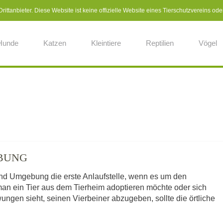
ittanbieter. Diese Website ist keine offizielle Website eines Tierschutzvereins ode
Hunde
Katzen
Kleintiere
Reptilien
Vögel
EBUNG
 und Umgebung die erste Anlaufstelle, wenn es um den
man ein Tier aus dem Tierheim adoptieren möchte oder sich
ngen sieht, seinen Vierbeiner abzugeben, sollte die örtliche