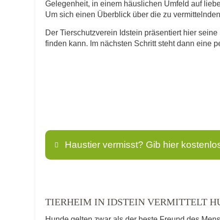
Gelegenheit, in einem häuslichen Umfeld auf lie
Um sich einen Überblick über die zu vermittelnden T
Der Tierschutzverein Idstein präsentiert hier seine
finden kann. Im nächsten Schritt steht dann eine 
Haustier vermisst? Gib hier kostenlo
Name
*
TIERHEIM IN IDSTEIN VERMITTELT 
Hunde gelten zwar als der beste Freund des Men