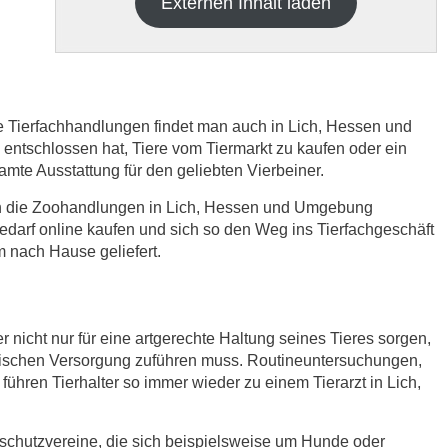
Externen Inhalt laden
re Tierfachhandlungen findet man auch in Lich, Hessen und
tschlossen hat, Tiere vom Tiermarkt zu kaufen oder ein
samte Ausstattung für den geliebten Vierbeiner.
h die
Datenschutzbedinungen.
.
ich die Zoohandlungen in Lich, Hessen und Umgebung
edarf online kaufen und sich so den Weg ins Tierfachgeschäft
ABSENDEN
 nach Hause geliefert.
r nicht nur für eine artgerechte Haltung seines Tieres sorgen,
nischen Versorgung zuführen muss. Routineuntersuchungen,
ühren Tierhalter so immer wieder zu einem Tierarzt in Lich,
rschutzvereine, die sich beispielsweise um Hunde oder