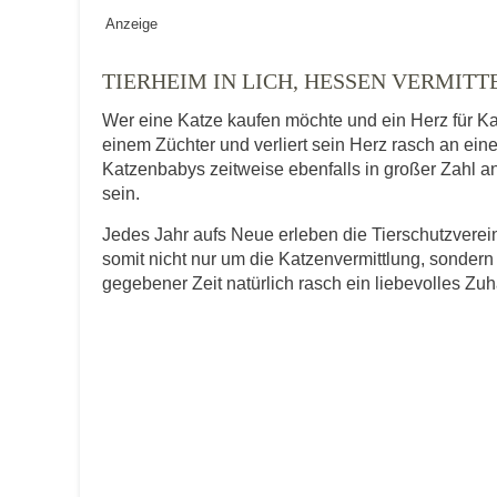
Geschlecht
*
Anzeige
TIERHEIM IN LICH, HESSEN VERMITT
Wer eine Katze kaufen möchte und ein Herz für Ka
Alter des Tiers
einem Züchter und verliert sein Herz rasch an ein
Katzenbabys zeitweise ebenfalls in großer Zahl an
sein.
Beschreibung des Tiers
*
Jedes Jahr aufs Neue erleben die Tierschutzver
somit nicht nur um die Katzenvermittlung, sondern
gegebener Zeit natürlich rasch ein liebevolles Zu
Bild des Tiers
Keine Datei 
BILD HOCHLADEN