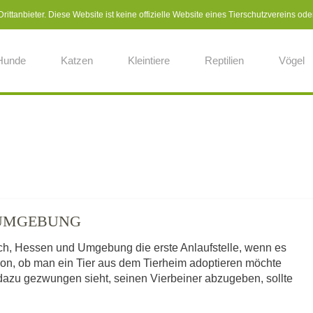
ittanbieter. Diese Website ist keine offizielle Website eines Tierschutzvereins ode
Hunde
Katzen
Kleintiere
Reptilien
Vögel
D UMGEBUNG
ich, Hessen und Umgebung die erste Anlaufstelle, wenn es
von, ob man ein Tier aus dem Tierheim adoptieren möchte
dazu gezwungen sieht, seinen Vierbeiner abzugeben, sollte