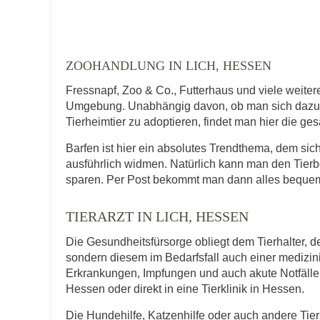
Telefonnummer
ZOOHANDLUNG IN LICH, HESSEN
Fressnapf, Zoo & Co., Futterhaus und viele weite
Umgebung. Unabhängig davon, ob man sich dazu en
Tierheimtier zu adoptieren, findet man hier die ge
Mit Absenden der Daten akzeptiere ic
Barfen ist hier ein absolutes Trendthema, dem s
ausführlich widmen. Natürlich kann man den Tierb
sparen. Per Post bekommt man dann alles bequem
TIERARZT IN LICH, HESSEN
Die Gesundheitsfürsorge obliegt dem Tierhalter, de
sondern diesem im Bedarfsfall auch einer medizi
Erkrankungen, Impfungen und auch akute Notfälle f
Hessen oder direkt in eine Tierklinik in Hessen.
Die Hundehilfe, Katzenhilfe oder auch andere Tie