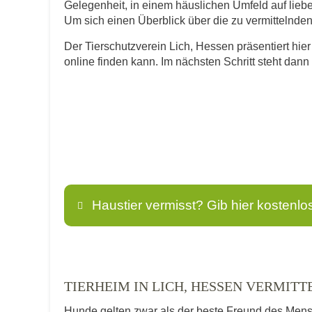
Gelegenheit, in einem häuslichen Umfeld auf lie
Um sich einen Überblick über die zu vermittelnden T
Der Tierschutzverein Lich, Hessen präsentiert hier
online finden kann. Im nächsten Schritt steht dan
Haustier vermisst? Gib hier kostenlo
Name
*
TIERHEIM IN LICH, HESSEN VERMITT
Hunde gelten zwar als der beste Freund des Men