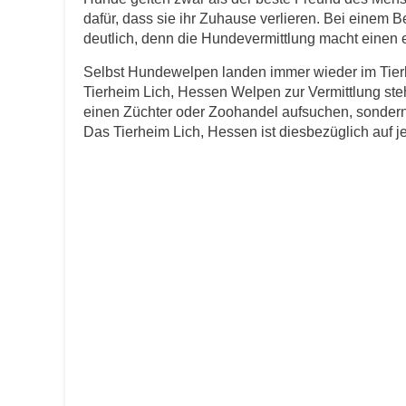
dafür, dass sie ihr Zuhause verlieren. Bei einem 
E-Mail
*
deutlich, denn die Hundevermittlung macht einen er
Selbst Hundewelpen landen immer wieder im Tierh
Tierheim Lich, Hessen Welpen zur Vermittlung ste
einen Züchter oder Zoohandel aufsuchen, sondern 
Das Tierheim Lich, Hessen ist diesbezüglich auf jed
Informationen über das Tie
Art des Tiers
*
Name des Tiers