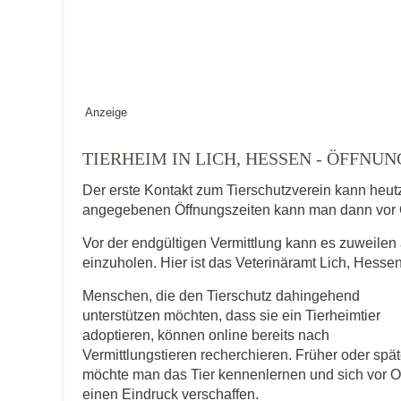
Vermisst seit
Anzeige
Ort des Verschwindens
TIERHEIM IN LICH, HESSEN - ÖFFN
Der erste Kontakt zum Tierschutzverein kann heut
angegebenen Öffnungszeiten kann man dann vor 
Vor der endgültigen Vermittlung kann es zuweilen 
einzuholen. Hier ist das Veterinäramt Lich, Hesse
Menschen, die den Tierschutz dahingehend
Kontaktdaten des Besitzer
unterstützen möchten, dass sie ein Tierheimtier
adoptieren, können online bereits nach
Diese Daten werden zu Kontaktaufnahme 
Vermittlungstieren recherchieren. Früher oder spät
möchte man das Tier kennenlernen und sich vor O
E-Mail-Adresse
einen Eindruck verschaffen.