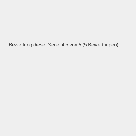
ÖFFNUNGSZEITEN
HINZUFÜGEN
Dienstag
Bewertung dieser Seite: 4,5 von 5 (5 Bewertungen)
—
ÖFFNUNGSZEITEN
HINZUFÜGEN
Mittwoch
—
ÖFFNUNGSZEITEN