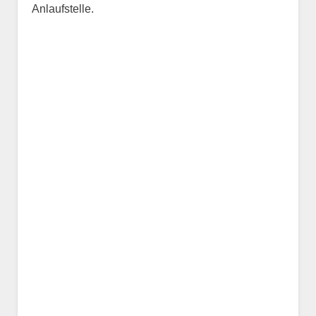
Anlaufstelle.
Name des Tiers
Geschlecht
*
Alter des Tiers
Beschreibung des Tiers
*