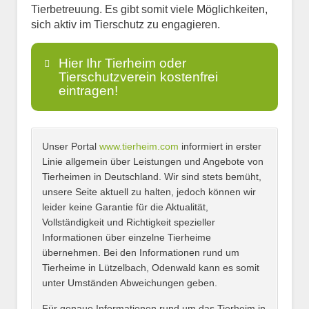
Tierbetreuung. Es gibt somit viele Möglichkeiten,
sich aktiv im Tierschutz zu engagieren.
Hier Ihr Tierheim oder
Tierschutzverein kostenfrei
eintragen!
Unser Portal
www.tierheim.com
informiert in erster
Name
*
Linie allgemein über Leistungen und Angebote von
Tierheimen in Deutschland. Wir sind stets bemüht,
unsere Seite aktuell zu halten, jedoch können wir
leider keine Garantie für die Aktualität,
E-Mail
*
Vollständigkeit und Richtigkeit spezieller
Informationen über einzelne Tierheime
übernehmen. Bei den Informationen rund um
Tierheime in Lützelbach, Odenwald kann es somit
unter Umständen Abweichungen geben.
Name des Tierheims
*
Für genaue Informationen rund um das Tierheim in