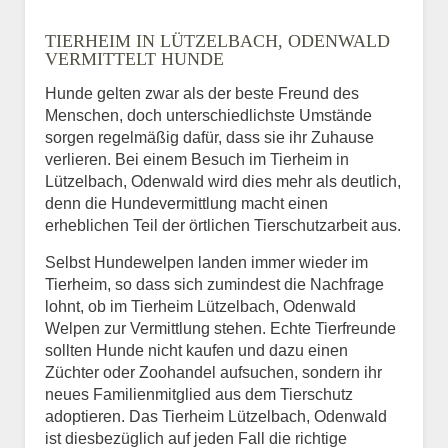
Name
*
TIERHEIM IN LÜTZELBACH, ODENWALD
VERMITTELT HUNDE
Hunde gelten zwar als der beste Freund des
E-Mail
*
Menschen, doch unterschiedlichste Umstände
sorgen regelmäßig dafür, dass sie ihr Zuhause
verlieren. Bei einem Besuch im Tierheim in
Lützelbach, Odenwald wird dies mehr als deutlich,
denn die Hundevermittlung macht einen
erheblichen Teil der örtlichen Tierschutzarbeit aus.
Selbst Hundewelpen landen immer wieder im
Informationen über das
Tierheim, so dass sich zumindest die Nachfrage
Tier.
lohnt, ob im Tierheim Lützelbach, Odenwald
Welpen zur Vermittlung stehen. Echte Tierfreunde
sollten Hunde nicht kaufen und dazu einen
Züchter oder Zoohandel aufsuchen, sondern ihr
Art des Tiers
*
neues Familienmitglied aus dem Tierschutz
adoptieren. Das Tierheim Lützelbach, Odenwald
ist diesbezüglich auf jeden Fall die richtige