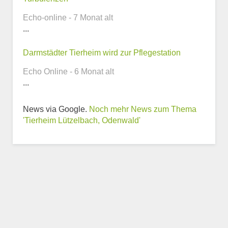
Echo-online - 7 Monat alt
...
Webseite
Darmstädter Tierheim wird zur Pflegestation
Echo Online - 6 Monat alt
...
News via Google.
Noch mehr News zum Thema
Weitere Informationen
'Tierheim Lützelbach, Odenwald'
zum Tierheim
Trägerverein
Beschreibung des Tierheims