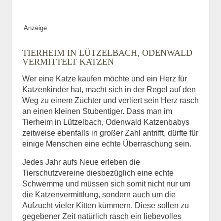
Bild des Tiers
Anzeige
BILD HOCHLADEN
TIERHEIM IN LÜTZELBACH, ODENWALD
Keine Datei ausgewählt
VERMITTELT KATZEN
Wer eine Katze kaufen möchte und ein Herz für
Vermisst seit
Katzenkinder hat, macht sich in der Regel auf den
Weg zu einem Züchter und verliert sein Herz rasch
an einen kleinen Stubentiger. Dass man im
Tierheim in Lützelbach, Odenwald Katzenbabys
Ort des Verschwindens
zeitweise ebenfalls in großer Zahl antrifft, dürfte für
einige Menschen eine echte Überraschung sein.
Jedes Jahr aufs Neue erleben die
Tierschutzvereine diesbezüglich eine echte
Schwemme und müssen sich somit nicht nur um
die Katzenvermittlung, sondern auch um die
Aufzucht vieler Kitten kümmern. Diese sollen zu
gegebener Zeit natürlich rasch ein liebevolles