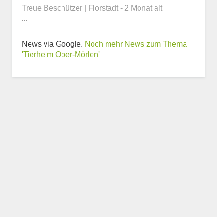
Treue Beschützer | Florstadt - 2 Monat alt
...
Weitere Informationen
News via Google.
Noch mehr News zum Thema
zum Tierheim
'Tierheim Ober-Mörlen'
Trägerverein
Beschreibung des Tierheims
Logo