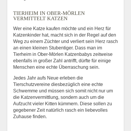
Bild des Tiers
TIERHEIM IN OBER-MÖRLEN
BILD HOCHLADEN
VERMITTELT KATZEN
Keine Datei ausgewählt
Wer eine Katze kaufen möchte und ein Herz für
Katzenkinder hat, macht sich in der Regel auf den
Vermisst seit
Weg zu einem Züchter und verliert sein Herz rasch
an einen kleinen Stubentiger. Dass man im
Tierheim in Ober-Mörlen Katzenbabys zeitweise
ebenfalls in großer Zahl antrifft, dürfte für einige
Ort des Verschwindens
Menschen eine echte Überraschung sein.
Jedes Jahr aufs Neue erleben die
Tierschutzvereine diesbezüglich eine echte
Schwemme und müssen sich somit nicht nur um
die Katzenvermittlung, sondern auch um die
Aufzucht vieler Kitten kümmern. Diese sollen zu
gegebener Zeit natürlich rasch ein liebevolles
Zuhause finden.
Kontaktdaten des
Besitzers