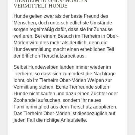
TIERHEIM IN OBER-MÖRLEN
VERMITTELT HUNDE
Hunde gelten zwar als der beste Freund des
E-Mail
*
Menschen, doch unterschiedlichste Umstände
sorgen regelmäßig dafür, dass sie ihr Zuhause
verlieren. Bei einem Besuch im Tierheim in Ober-
Mörlen wird dies mehr als deutlich, denn die
Hundevermittlung macht einen erheblichen Teil
der örtlichen Tierschutzarbeit aus.
Selbst Hundewelpen landen immer wieder im
Informationen über das
Tierheim, so dass sich zumindest die Nachfrage
Tier.
lohnt, ob im Tierheim Ober-Mörlen Welpen zur
Vermittlung stehen. Echte Tierfreunde sollten
Hunde nicht kaufen und dazu einen Züchter oder
Zoohandel aufsuchen, sondern ihr neues
Art des Tiers
*
Familienmitglied aus dem Tierschutz adoptieren.
Das Tierheim Ober-Mörlen ist diesbezüglich auf
jeden Fall die richtige Anlaufstelle.
Name des Tiers