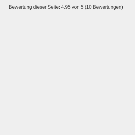
Bewertung dieser Seite: 4,95 von 5 (10 Bewertungen)
—
ÖFFNUNGSZEITEN
HINZUFÜGEN
Mittwoch
—
ÖFFNUNGSZEITEN
HINZUFÜGEN
Donnerstag