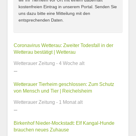
wir Ihr Tierheim vor Ort mit einem dauerhaft
kostenfreien Eintrag in unserem Portal. Senden Sie
uns dazu bitte eine Mitteilung mit den
entsprechenden Daten.
Kontaktmöglichkeiten
Coronavirus Wetterau: Zweiter Todesfall in der
Wetterau bestätigt | Wetterau
E-Mail-Adresse
Wetterauer Zeitung - 4 Woche alt
...
Wetterauer Tierheim geschlossen: Zum Schutz
Telefonnummer
von Mensch und Tier | Reichelsheim
Wetterauer Zeitung - 1 Monat alt
...
Webseite
Birkenhof Nieder-Mockstadt: Elf Kangal-Hunde
brauchen neues Zuhause