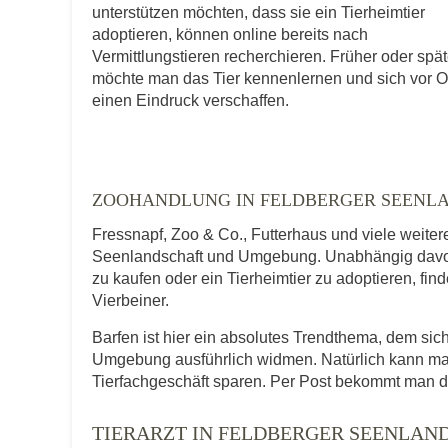
unterstützen möchten, dass sie ein Tierheimtier
E-Mail-Adresse
adoptieren, können online bereits nach
Vermittlungstieren recherchieren. Früher oder spät
möchte man das Tier kennenlernen und sich vor O
einen Eindruck verschaffen.
Telefonnummer
ZOOHANDLUNG IN FELDBERGER SEENL
Mit Absenden der Daten akzeptiere ic
Fressnapf, Zoo & Co., Futterhaus und viele weite
Seenlandschaft und Umgebung. Unabhängig davon,
zu kaufen oder ein Tierheimtier zu adoptieren, fin
Vierbeiner.
Barfen ist hier ein absolutes Trendthema, dem si
Umgebung ausführlich widmen. Natürlich kann man
Tierfachgeschäft sparen. Per Post bekommt man d
TIERARZT IN FELDBERGER SEENLAN