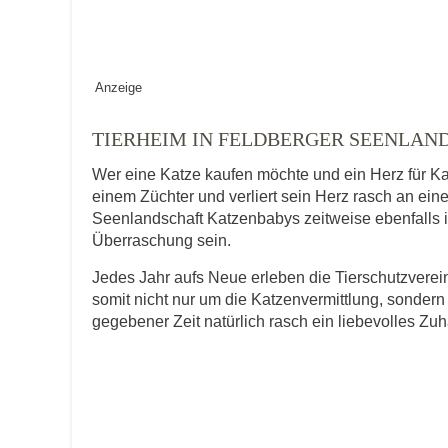
Geschlecht
*
Anzeige
TIERHEIM IN FELDBERGER SEENLAN
Alter des Tiers
Wer eine Katze kaufen möchte und ein Herz für Ka
einem Züchter und verliert sein Herz rasch an ein
Seenlandschaft Katzenbabys zeitweise ebenfalls in 
Überraschung sein.
Beschreibung des Tiers
*
Jedes Jahr aufs Neue erleben die Tierschutzver
somit nicht nur um die Katzenvermittlung, sondern
gegebener Zeit natürlich rasch ein liebevolles Zu
Bild des Tiers