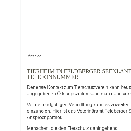
Keine Datei 
BILD HOCHLADEN
Vermisst seit
Ort des Verschwindens
Anzeige
TIERHEIM IN FELDBERGER SEENLAN
TELEFONNUMMER
Der erste Kontakt zum Tierschutzverein kann heut
angegebenen Öffnungszeiten kann man dann vor 
Vor der endgültigen Vermittlung kann es zuweilen 
Kontaktdaten des Besitzer
einzuholen. Hier ist das Veterinäramt Feldberger
Ansprechpartner.
Diese Daten werden zu Kontaktaufnahme 
Menschen, die den Tierschutz dahingehend