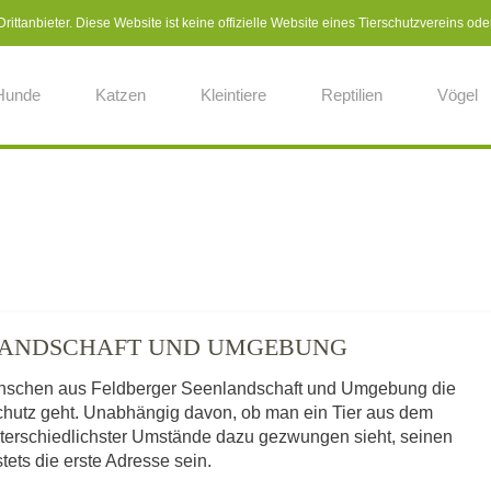
ittanbieter. Diese Website ist keine offizielle Website eines Tierschutzvereins ode
Hunde
Katzen
Kleintiere
Reptilien
Vögel
NLANDSCHAFT UND UMGEBUNG
Menschen aus Feldberger Seenlandschaft und Umgebung die
rschutz geht. Unabhängig davon, ob man ein Tier aus dem
nterschiedlichster Umstände dazu gezwungen sieht, seinen
stets die erste Adresse sein.