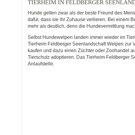
TIERHEIM IN FELDBERGER SEENLAN
Hunde gelten zwar als der beste Freund des Men
dafür, dass sie ihr Zuhause verlieren. Bei einem 
E-Mail
*
mehr als deutlich, denn die Hundevermittlung macht
Selbst Hundewelpen landen immer wieder im Tierh
Tierheim Feldberger Seenlandschaft Welpen zur Ve
kaufen und dazu einen Züchter oder Zoohandel au
Tierschutz adoptieren. Das Tierheim Feldberger See
Anlaufstelle.
Informationen über das Tie
Art des Tiers
*
Name des Tiers