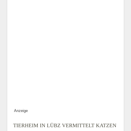
Geschlecht
*
Alter des Tiers
Beschreibung des Tiers
*
Anzeige
Bild des Tiers
TIERHEIM IN LÜBZ VERMITTELT KATZEN
BILD HOCHLADEN