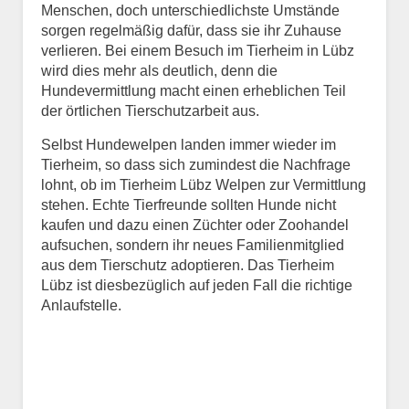
Menschen, doch unterschiedlichste Umstände
E-Mail
*
sorgen regelmäßig dafür, dass sie ihr Zuhause
verlieren. Bei einem Besuch im Tierheim in Lübz
wird dies mehr als deutlich, denn die
Hundevermittlung macht einen erheblichen Teil
der örtlichen Tierschutzarbeit aus.
Selbst Hundewelpen landen immer wieder im
Tierheim, so dass sich zumindest die Nachfrage
Informationen über das
lohnt, ob im Tierheim Lübz Welpen zur Vermittlung
Tier.
stehen. Echte Tierfreunde sollten Hunde nicht
kaufen und dazu einen Züchter oder Zoohandel
aufsuchen, sondern ihr neues Familienmitglied
Art des Tiers
*
aus dem Tierschutz adoptieren. Das Tierheim
Lübz ist diesbezüglich auf jeden Fall die richtige
Anlaufstelle.
Name des Tiers