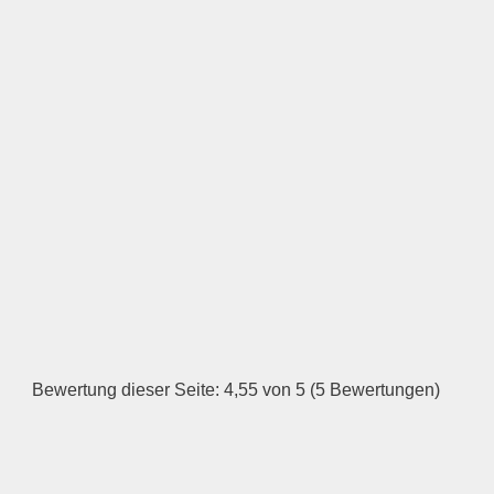
Öffnungszeiten
Montag
—
ÖFFNUNGSZEITEN
HINZUFÜGEN
Dienstag
—
Bewertung dieser Seite: 4,55 von 5 (5 Bewertungen)
ÖFFNUNGSZEITEN
HINZUFÜGEN