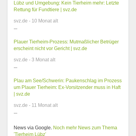
Kontaktmöglichkeiten
Lübz und Umgebung: Kein Tierheim mehr: Letzte
Rettung für Fundtiere | svz.de
E-Mail-Adresse
svz.de - 10 Monat alt
...
Plauer Tierheim-Prozess: Mutmaßlicher Betrüger
Telefonnummer
erscheint nicht vor Gericht | svz.de
svz.de - 3 Monat alt
...
Webseite
Plau am See/Schwerin: Paukenschlag im Prozess
um Plauer Tierheim: Ex-Vorsitzender muss in Haft
| svz.de
svz.de - 11 Monat alt
...
Weitere Informationen
zum Tierheim
News via Google.
Noch mehr News zum Thema
'Tierheim Lübz'