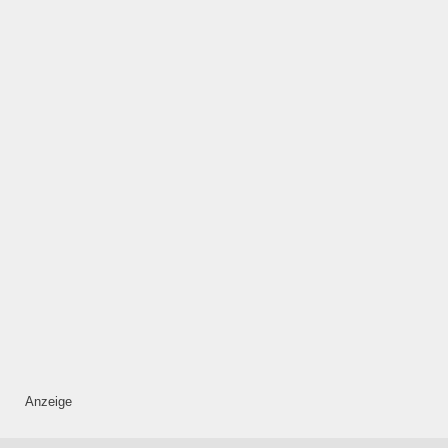
Mittwoch
—
ÖFFNUNGSZEITEN
HINZUFÜGEN
Donnerstag
—
ÖFFNUNGSZEITEN
Anzeige
HINZUFÜGEN