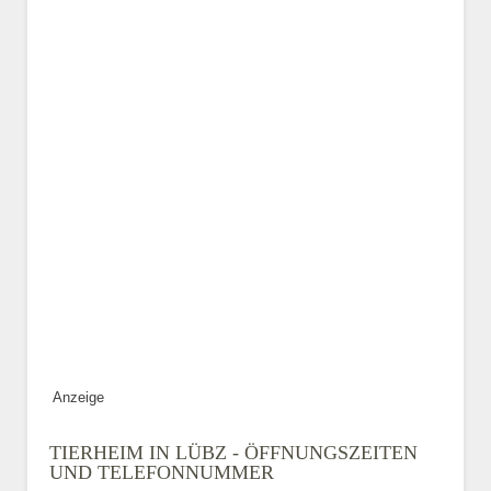
Kontaktaufnahme veröffentlicht.
E-Mail-Adresse
Telefonnummer
Mit Absenden der Daten
akzeptiere ich die
Datenschutzbedinungen.
.
ABSENDEN
Anzeige
TIERHEIM IN LÜBZ - ÖFFNUNGSZEITEN
UND TELEFONNUMMER