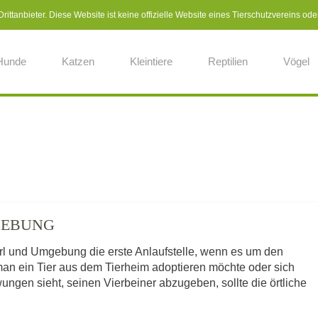
ittanbieter. Diese Website ist keine offizielle Website eines Tierschutzvereins ode
Hunde
Katzen
Kleintiere
Reptilien
Vögel
GEBUNG
rl und Umgebung die erste Anlaufstelle, wenn es um den
man ein Tier aus dem Tierheim adoptieren möchte oder sich
ngen sieht, seinen Vierbeiner abzugeben, sollte die örtliche