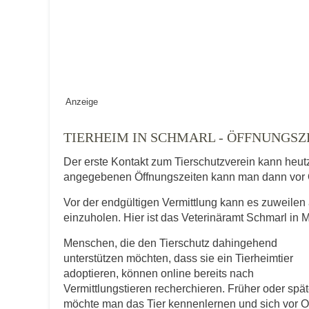
Keine Datei 
BILD HOCHLADEN
Vermisst seit
Anzeige
Ort des Verschwindens
TIERHEIM IN SCHMARL - ÖFFNUNGS
Der erste Kontakt zum Tierschutzverein kann heut
angegebenen Öffnungszeiten kann man dann vor 
Vor der endgültigen Vermittlung kann es zuweilen 
einzuholen. Hier ist das Veterinäramt Schmarl in
Menschen, die den Tierschutz dahingehend
Kontaktdaten des Besitzer
unterstützen möchten, dass sie ein Tierheimtier
adoptieren, können online bereits nach
Diese Daten werden zu Kontaktaufnahme 
Vermittlungstieren recherchieren. Früher oder spät
möchte man das Tier kennenlernen und sich vor O