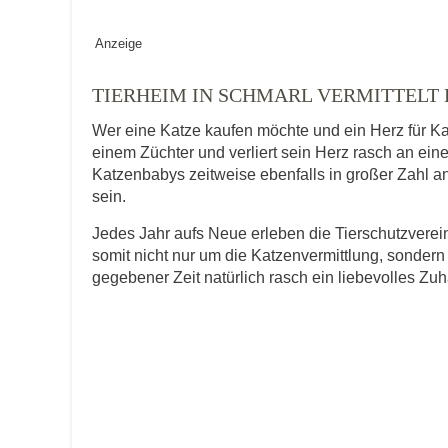
Geschlecht
*
Anzeige
TIERHEIM IN SCHMARL VERMITTELT
Wer eine Katze kaufen möchte und ein Herz für Ka
Alter des Tiers
einem Züchter und verliert sein Herz rasch an ein
Katzenbabys zeitweise ebenfalls in großer Zahl an
sein.
Beschreibung des Tiers
*
Jedes Jahr aufs Neue erleben die Tierschutzver
somit nicht nur um die Katzenvermittlung, sondern
gegebener Zeit natürlich rasch ein liebevolles Zu
Bild des Tiers