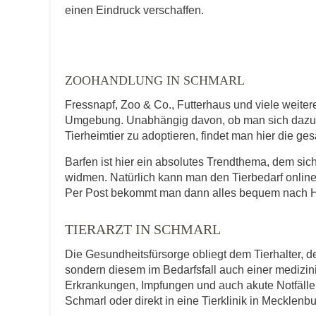
E-Mail-Adresse
einen Eindruck verschaffen.
Telefonnummer
ZOOHANDLUNG IN SCHMARL
Fressnapf, Zoo & Co., Futterhaus und viele weite
Umgebung. Unabhängig davon, ob man sich dazu en
Tierheimtier zu adoptieren, findet man hier die ge
Mit Absenden der Daten akzeptiere ic
Barfen ist hier ein absolutes Trendthema, dem s
widmen. Natürlich kann man den Tierbedarf online
Per Post bekommt man dann alles bequem nach Ha
TIERARZT IN SCHMARL
Die Gesundheitsfürsorge obliegt dem Tierhalter, de
sondern diesem im Bedarfsfall auch einer medizi
Erkrankungen, Impfungen und auch akute Notfälle f
Schmarl oder direkt in eine Tierklinik in Mecklen