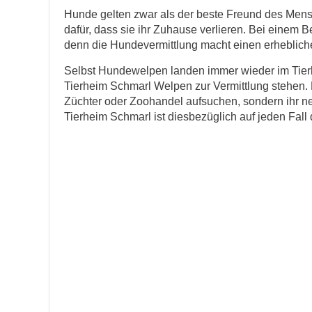
Hunde gelten zwar als der beste Freund des Men
dafür, dass sie ihr Zuhause verlieren. Bei einem B
E-Mail
*
denn die Hundevermittlung macht einen erheblichen
Selbst Hundewelpen landen immer wieder im Tierh
Tierheim Schmarl Welpen zur Vermittlung stehen. 
Züchter oder Zoohandel aufsuchen, sondern ihr n
Tierheim Schmarl ist diesbezüglich auf jeden Fall d
Informationen über das Tie
Art des Tiers
*
Name des Tiers