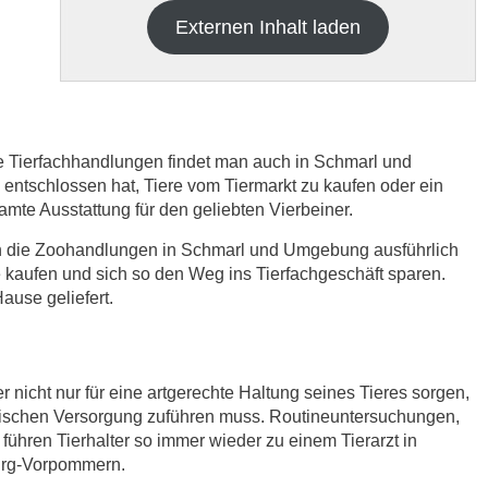
Externen Inhalt laden
re Tierfachhandlungen findet man auch in Schmarl und
tschlossen hat, Tiere vom Tiermarkt zu kaufen oder ein
samte Ausstattung für den geliebten Vierbeiner.
h die
Datenschutzbedinungen.
.
ich die Zoohandlungen in Schmarl und Umgebung ausführlich
 kaufen und sich so den Weg ins Tierfachgeschäft sparen.
ABSENDEN
use geliefert.
r nicht nur für eine artgerechte Haltung seines Tieres sorgen,
nischen Versorgung zuführen muss. Routineuntersuchungen,
ühren Tierhalter so immer wieder zu einem Tierarzt in
burg-Vorpommern.