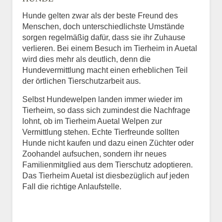
Hunde gelten zwar als der beste Freund des
E-Mail
*
Menschen, doch unterschiedlichste Umstände
sorgen regelmäßig dafür, dass sie ihr Zuhause
verlieren. Bei einem Besuch im Tierheim in Auetal
wird dies mehr als deutlich, denn die
Hundevermittlung macht einen erheblichen Teil
der örtlichen Tierschutzarbeit aus.
Selbst Hundewelpen landen immer wieder im
Informationen über das
Tierheim, so dass sich zumindest die Nachfrage
Tier.
lohnt, ob im Tierheim Auetal Welpen zur
Vermittlung stehen. Echte Tierfreunde sollten
Hunde nicht kaufen und dazu einen Züchter oder
Zoohandel aufsuchen, sondern ihr neues
Art des Tiers
*
Familienmitglied aus dem Tierschutz adoptieren.
Das Tierheim Auetal ist diesbezüglich auf jeden
Fall die richtige Anlaufstelle.
Name des Tiers