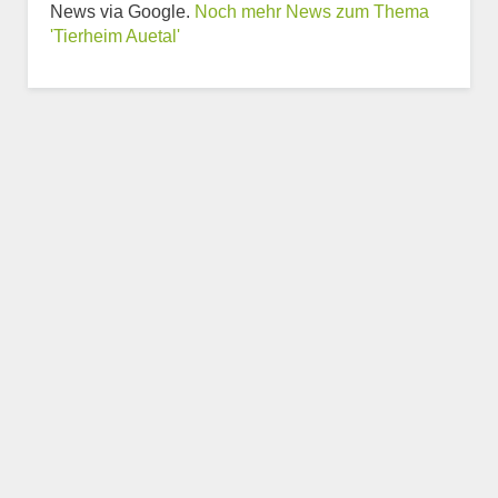
News via Google.
Noch mehr News zum Thema
zum Tierheim
'Tierheim Auetal'
Trägerverein
Beschreibung des Tierheims
Logo
LOGO HOCHLADEN
Keine Datei ausgewählt