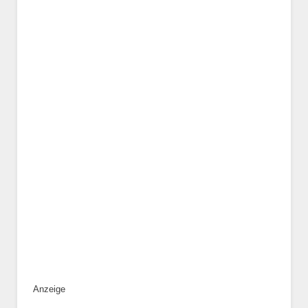
Geschlecht
*
Alter des Tiers
Beschreibung des Tiers
*
Anzeige
Bild des Tiers