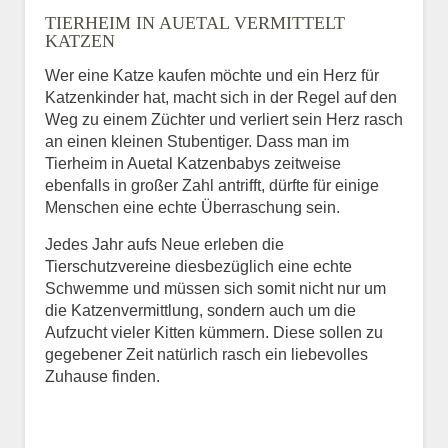
TIERHEIM IN AUETAL VERMITTELT
BILD HOCHLADEN
KATZEN
Keine Datei ausgewählt
Wer eine Katze kaufen möchte und ein Herz für
Katzenkinder hat, macht sich in der Regel auf den
Vermisst seit
Weg zu einem Züchter und verliert sein Herz rasch
an einen kleinen Stubentiger. Dass man im
Tierheim in Auetal Katzenbabys zeitweise
ebenfalls in großer Zahl antrifft, dürfte für einige
Ort des Verschwindens
Menschen eine echte Überraschung sein.
Jedes Jahr aufs Neue erleben die
Tierschutzvereine diesbezüglich eine echte
Schwemme und müssen sich somit nicht nur um
die Katzenvermittlung, sondern auch um die
Aufzucht vieler Kitten kümmern. Diese sollen zu
gegebener Zeit natürlich rasch ein liebevolles
Zuhause finden.
Kontaktdaten des
Besitzers