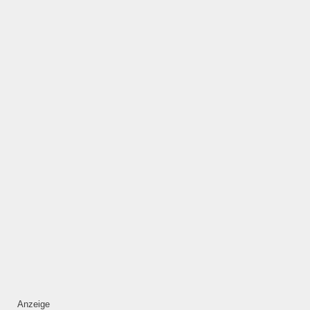
ÖFFNUNGSZEITEN
HINZUFÜGEN
Mittwoch
—
ÖFFNUNGSZEITEN
HINZUFÜGEN
Donnerstag
—
ÖFFNUNGSZEITEN
Anzeige