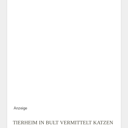
Geschlecht
*
Alter des Tiers
Beschreibung des Tiers
*
Anzeige
Bild des Tiers
TIERHEIM IN BULT VERMITTELT KATZEN
BILD HOCHLADEN