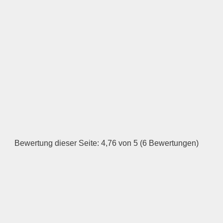
Öffnungszeiten
Montag
—
ÖFFNUNGSZEITEN
HINZUFÜGEN
Dienstag
Bewertung dieser Seite: 4,76 von 5 (6 Bewertungen)
—
ÖFFNUNGSZEITEN
HINZUFÜGEN