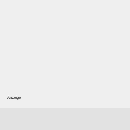
Mittwoch
—
ÖFFNUNGSZEITEN
HINZUFÜGEN
Donnerstag
—
Anzeige
ÖFFNUNGSZEITEN
HINZUFÜGEN