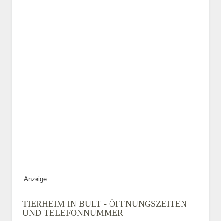
Kontaktaufnahme veröffentlicht.
E-Mail-Adresse
Telefonnummer
Mit Absenden der Daten
akzeptiere ich die
Datenschutzbedinungen.
.
ABSENDEN
Anzeige
TIERHEIM IN BULT - ÖFFNUNGSZEITEN
UND TELEFONNUMMER