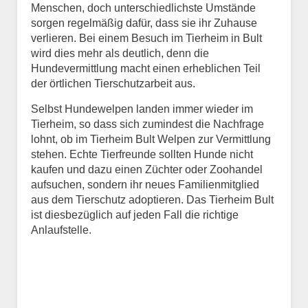
Menschen, doch unterschiedlichste Umstände
E-Mail
*
sorgen regelmäßig dafür, dass sie ihr Zuhause
verlieren. Bei einem Besuch im Tierheim in Bult
wird dies mehr als deutlich, denn die
Hundevermittlung macht einen erheblichen Teil
der örtlichen Tierschutzarbeit aus.
Selbst Hundewelpen landen immer wieder im
Tierheim, so dass sich zumindest die Nachfrage
Informationen über das
lohnt, ob im Tierheim Bult Welpen zur Vermittlung
Tier.
stehen. Echte Tierfreunde sollten Hunde nicht
kaufen und dazu einen Züchter oder Zoohandel
aufsuchen, sondern ihr neues Familienmitglied
Art des Tiers
*
aus dem Tierschutz adoptieren. Das Tierheim Bult
ist diesbezüglich auf jeden Fall die richtige
Anlaufstelle.
Name des Tiers