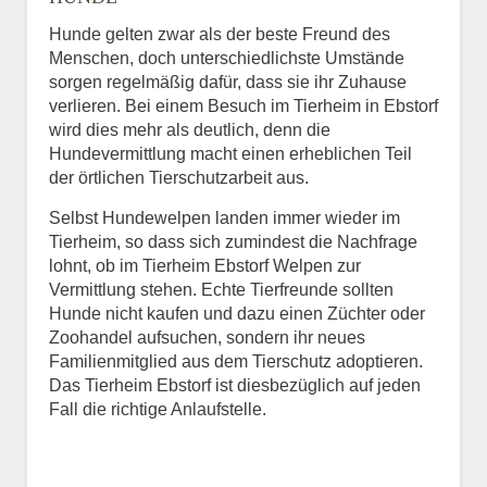
Hunde gelten zwar als der beste Freund des
E-Mail
*
Menschen, doch unterschiedlichste Umstände
sorgen regelmäßig dafür, dass sie ihr Zuhause
verlieren. Bei einem Besuch im Tierheim in Ebstorf
wird dies mehr als deutlich, denn die
Hundevermittlung macht einen erheblichen Teil
der örtlichen Tierschutzarbeit aus.
Selbst Hundewelpen landen immer wieder im
Informationen über das
Tierheim, so dass sich zumindest die Nachfrage
Tier.
lohnt, ob im Tierheim Ebstorf Welpen zur
Vermittlung stehen. Echte Tierfreunde sollten
Hunde nicht kaufen und dazu einen Züchter oder
Zoohandel aufsuchen, sondern ihr neues
Art des Tiers
*
Familienmitglied aus dem Tierschutz adoptieren.
Das Tierheim Ebstorf ist diesbezüglich auf jeden
Fall die richtige Anlaufstelle.
Name des Tiers