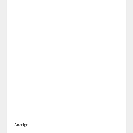
Geschlecht
*
Alter des Tiers
Beschreibung des Tiers
*
Anzeige
Bild des Tiers