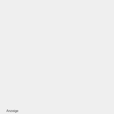
ÖFFNUNGSZEITEN
HINZUFÜGEN
Mittwoch
—
ÖFFNUNGSZEITEN
HINZUFÜGEN
Donnerstag
—
Anzeige