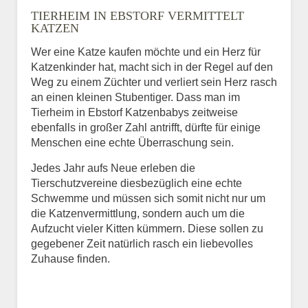
TIERHEIM IN EBSTORF VERMITTELT
BILD HOCHLADEN
KATZEN
Keine Datei ausgewählt
Wer eine Katze kaufen möchte und ein Herz für
Katzenkinder hat, macht sich in der Regel auf den
Vermisst seit
Weg zu einem Züchter und verliert sein Herz rasch
an einen kleinen Stubentiger. Dass man im
Tierheim in Ebstorf Katzenbabys zeitweise
ebenfalls in großer Zahl antrifft, dürfte für einige
Ort des Verschwindens
Menschen eine echte Überraschung sein.
Jedes Jahr aufs Neue erleben die
Tierschutzvereine diesbezüglich eine echte
Schwemme und müssen sich somit nicht nur um
die Katzenvermittlung, sondern auch um die
Aufzucht vieler Kitten kümmern. Diese sollen zu
gegebener Zeit natürlich rasch ein liebevolles
Zuhause finden.
Kontaktdaten des
Besitzers