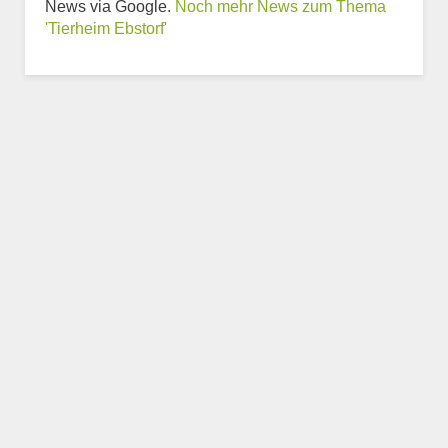
News via Google.
Noch mehr News zum Thema
Weitere Informationen
'Tierheim Ebstorf'
zum Tierheim
Trägerverein
Beschreibung des Tierheims
Logo
LOGO HOCHLADEN
Keine Datei ausgewählt