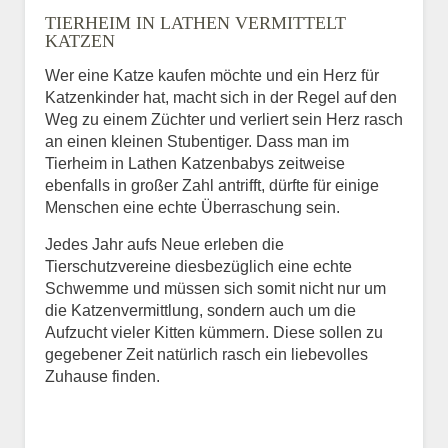
TIERHEIM IN LATHEN VERMITTELT
BILD HOCHLADEN
KATZEN
Keine Datei ausgewählt
Wer eine Katze kaufen möchte und ein Herz für
Katzenkinder hat, macht sich in der Regel auf den
Vermisst seit
Weg zu einem Züchter und verliert sein Herz rasch
an einen kleinen Stubentiger. Dass man im
Tierheim in Lathen Katzenbabys zeitweise
ebenfalls in großer Zahl antrifft, dürfte für einige
Ort des Verschwindens
Menschen eine echte Überraschung sein.
Jedes Jahr aufs Neue erleben die
Tierschutzvereine diesbezüglich eine echte
Schwemme und müssen sich somit nicht nur um
die Katzenvermittlung, sondern auch um die
Aufzucht vieler Kitten kümmern. Diese sollen zu
gegebener Zeit natürlich rasch ein liebevolles
Zuhause finden.
Kontaktdaten des
Besitzers