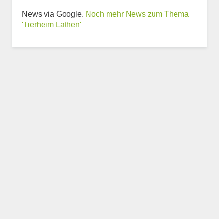
Weitere Informationen
News via Google.
Noch mehr News zum Thema
zum Tierheim
'Tierheim Lathen'
Trägerverein
Beschreibung des Tierheims
Logo
LOGO HOCHLADEN
Keine Datei ausgewählt