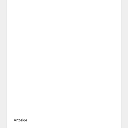
Geschlecht
*
Alter des Tiers
Beschreibung des Tiers
*
Anzeige
Bild des Tiers