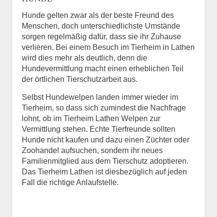
Hunde gelten zwar als der beste Freund des
E-Mail
*
Menschen, doch unterschiedlichste Umstände
sorgen regelmäßig dafür, dass sie ihr Zuhause
verlieren. Bei einem Besuch im Tierheim in Lathen
wird dies mehr als deutlich, denn die
Hundevermittlung macht einen erheblichen Teil
der örtlichen Tierschutzarbeit aus.
Selbst Hundewelpen landen immer wieder im
Informationen über das
Tierheim, so dass sich zumindest die Nachfrage
Tier.
lohnt, ob im Tierheim Lathen Welpen zur
Vermittlung stehen. Echte Tierfreunde sollten
Hunde nicht kaufen und dazu einen Züchter oder
Zoohandel aufsuchen, sondern ihr neues
Art des Tiers
*
Familienmitglied aus dem Tierschutz adoptieren.
Das Tierheim Lathen ist diesbezüglich auf jeden
Fall die richtige Anlaufstelle.
Name des Tiers