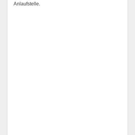
Anlaufstelle.
Name des Tiers
Geschlecht
*
Alter des Tiers
Beschreibung des Tiers
*