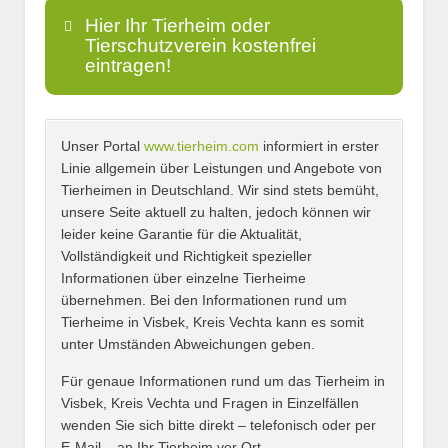
Hier Ihr Tierheim oder
Tierschutzverein kostenfrei
eintragen!
Unser Portal
www.tierheim.com
informiert in erster
Name
*
Linie allgemein über Leistungen und Angebote von
Tierheimen in Deutschland. Wir sind stets bemüht,
unsere Seite aktuell zu halten, jedoch können wir
leider keine Garantie für die Aktualität,
E-Mail
*
Vollständigkeit und Richtigkeit spezieller
Informationen über einzelne Tierheime
übernehmen. Bei den Informationen rund um
Tierheime in Visbek, Kreis Vechta kann es somit
unter Umständen Abweichungen geben.
Name des Tierheims
*
Für genaue Informationen rund um das Tierheim in
Visbek, Kreis Vechta und Fragen in Einzelfällen
wenden Sie sich bitte direkt – telefonisch oder per
E-Mail – an Ihr Tierheim vor Ort.