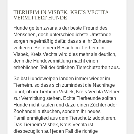
Name
*
TIERHEIM IN VISBEK, KREIS VECHTA
VERMITTELT HUNDE
Hunde gelten zwar als der beste Freund des
E-Mail
*
Menschen, doch unterschiedlichste Umstände
sorgen regelmäßig dafür, dass sie ihr Zuhause
verlieren. Bei einem Besuch im Tierheim in
Visbek, Kreis Vechta wird dies mehr als deutlich,
denn die Hundevermittlung macht einen
erheblichen Teil der örtlichen Tierschutzarbeit aus.
Selbst Hundewelpen landen immer wieder im
Informationen über das
Tierheim, so dass sich zumindest die Nachfrage
Tier.
lohnt, ob im Tierheim Visbek, Kreis Vechta Welpen
zur Vermittlung stehen. Echte Tierfreunde sollten
Hunde nicht kaufen und dazu einen Züchter oder
Zoohandel aufsuchen, sondern ihr neues
Art des Tiers
*
Familienmitglied aus dem Tierschutz adoptieren.
Das Tierheim Visbek, Kreis Vechta ist
diesbezüglich auf jeden Fall die richtige