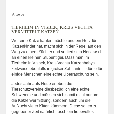
Bild des Tiers
Anzeige
BILD HOCHLADEN
TIERHEIM IN VISBEK, KREIS VECHTA
Keine Datei ausgewählt
VERMITTELT KATZEN
Wer eine Katze kaufen möchte und ein Herz für
Vermisst seit
Katzenkinder hat, macht sich in der Regel auf den
Weg zu einem Züchter und verliert sein Herz rasch
an einen kleinen Stubentiger. Dass man im
Tierheim in Visbek, Kreis Vechta Katzenbabys
Ort des Verschwindens
zeitweise ebenfalls in großer Zahl antrifft, dürfte für
einige Menschen eine echte Überraschung sein.
Jedes Jahr aufs Neue erleben die
Tierschutzvereine diesbezüglich eine echte
Schwemme und müssen sich somit nicht nur um
die Katzenvermittlung, sondern auch um die
Aufzucht vieler Kitten kümmern. Diese sollen zu
gegebener Zeit natürlich rasch ein liebevolles