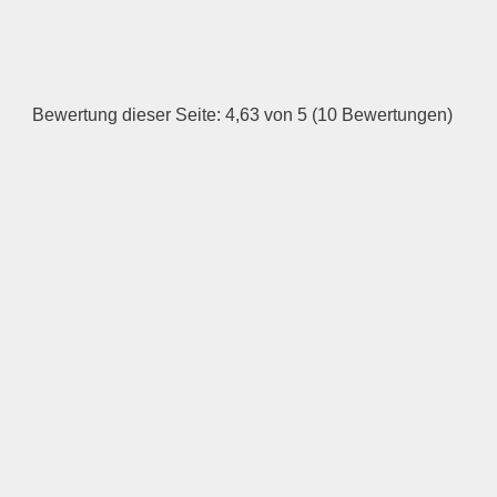
Dienstag
Bewertung dieser Seite: 4,63 von 5 (10 Bewertungen)
—
ÖFFNUNGSZEITEN
HINZUFÜGEN
Mittwoch
—
ÖFFNUNGSZEITEN
HINZUFÜGEN