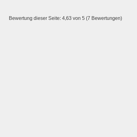
Dienstag
Bewertung dieser Seite: 4,63 von 5 (7 Bewertungen)
—
ÖFFNUNGSZEITEN
HINZUFÜGEN
Mittwoch
—
ÖFFNUNGSZEITEN
HINZUFÜGEN