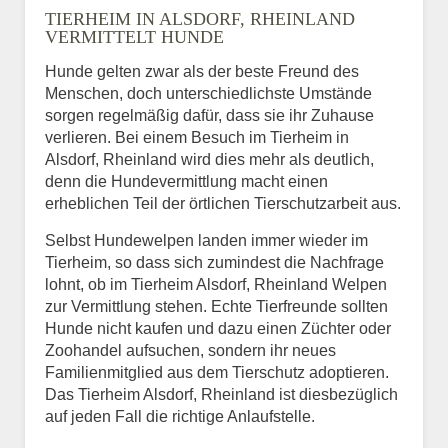
TIERHEIM IN ALSDORF, RHEINLAND
VERMITTELT HUNDE
Hunde gelten zwar als der beste Freund des
E-Mail
*
Menschen, doch unterschiedlichste Umstände
sorgen regelmäßig dafür, dass sie ihr Zuhause
verlieren. Bei einem Besuch im Tierheim in
Alsdorf, Rheinland wird dies mehr als deutlich,
denn die Hundevermittlung macht einen
erheblichen Teil der örtlichen Tierschutzarbeit aus.
Selbst Hundewelpen landen immer wieder im
Informationen über das
Tierheim, so dass sich zumindest die Nachfrage
Tier.
lohnt, ob im Tierheim Alsdorf, Rheinland Welpen
zur Vermittlung stehen. Echte Tierfreunde sollten
Hunde nicht kaufen und dazu einen Züchter oder
Zoohandel aufsuchen, sondern ihr neues
Art des Tiers
*
Familienmitglied aus dem Tierschutz adoptieren.
Das Tierheim Alsdorf, Rheinland ist diesbezüglich
auf jeden Fall die richtige Anlaufstelle.