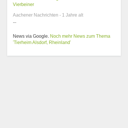
Webseite
Vierbeiner
Aachener Nachrichten - 1 Jahre alt
...
News via Google.
Noch mehr News zum Thema
Weitere Informationen
'Tierheim Alsdorf, Rheinland'
zum Tierheim
Trägerverein
Beschreibung des Tierheims