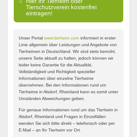
Hier Ihr Tierheim oder
Tierschutzverein kostenfrei
eintragen!
Unser Portal
www.tierheim.com
informiert in erster
Name
*
Linie allgemein über Leistungen und Angebote von
Tierheimen in Deutschland. Wir sind stets bemüht,
unsere Seite aktuell zu halten, jedoch können wir
leider keine Garantie für die Aktualität,
E-Mail
*
Vollständigkeit und Richtigkeit spezieller
Informationen über einzelne Tierheime
übernehmen. Bei den Informationen rund um
Tierheime in Alsdorf, Rheinland kann es somit unter
Umständen Abweichungen geben.
Name des Tierheims
*
Für genaue Informationen rund um das Tierheim in
Alsdorf, Rheinland und Fragen in Einzelfällen
wenden Sie sich bitte direkt – telefonisch oder per
E-Mail – an Ihr Tierheim vor Ort.