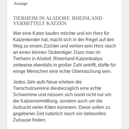
Anzeige
Bild des Tiers
TIERHEIM IN ALSDORF, RHEINLAND
BILD HOCHLADEN
VERMITTELT KATZEN
Keine Datei ausgewählt
Wer eine Katze kaufen möchte und ein Herz für
Katzenkinder hat, macht sich in der Regel auf den
Vermisst seit
Weg zu einem Züchter und verliert sein Herz rasch
an einen kleinen Stubentiger. Dass man im
Tierheim in Alsdorf, Rheinland Katzenbabys
zeitweise ebenfalls in großer Zahl antrifft, dürfte für
Ort des Verschwindens
einige Menschen eine echte Überraschung sein.
Jedes Jahr aufs Neue erleben die
Tierschutzvereine diesbezüglich eine echte
Schwemme und müssen sich somit nicht nur um
die Katzenvermittlung, sondern auch um die
Aufzucht vieler Kitten kümmern. Diese sollen zu
gegebener Zeit natürlich rasch ein liebevolles
Zuhause finden.
Kontaktdaten des