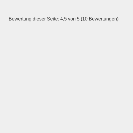
Dienstag
Bewertung dieser Seite: 4,5 von 5 (10 Bewertungen)
—
ÖFFNUNGSZEITEN
HINZUFÜGEN
Mittwoch
—
ÖFFNUNGSZEITEN
HINZUFÜGEN
Donnerstag