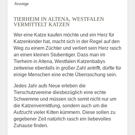
Anzeige
Bild des Tiers
TIERHEIM IN ALTENA, WESTFALEN
BILD HOCHLADEN
VERMITTELT KATZEN
Keine Datei ausgewählt
Wer eine Katze kaufen möchte und ein Herz für
Katzenkinder hat, macht sich in der Regel auf den
Vermisst seit
Weg zu einem Züchter und verliert sein Herz rasch
an einen kleinen Stubentiger. Dass man im
Tierheim in Altena, Westfalen Katzenbabys
zeitweise ebenfalls in großer Zahl antrifft, dürfte für
Ort des Verschwindens
einige Menschen eine echte Überraschung sein.
Jedes Jahr aufs Neue erleben die
Tierschutzvereine diesbezüglich eine echte
Schwemme und müssen sich somit nicht nur um
die Katzenvermittlung, sondern auch um die
Aufzucht vieler Kitten kümmern. Diese sollen zu
gegebener Zeit natürlich rasch ein liebevolles
Zuhause finden.
Kontaktdaten des