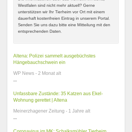
Westfalen sind nicht mehr aktuell? Gerne
unterstützen wir Ihr Tierheim vor Ort mit einem
dauerhaft kostenfreien Eintrag in unserem Portal.
Senden Sie uns dazu bitte eine Mitteilung mit den
entsprechenden Daten.
Kontaktmöglichkeiten
Altena: Polizei sammelt ausgebüchstes
Hängebauchschwein ein
E-Mail-Adresse
WP News - 2 Monat alt
...
Unfassbare Zustände: 35 Katzen aus Ekel-
Telefonnummer
Wohnung gerettet | Altena
Meinerzhagener Zeitung - 1 Jahre alt
...
Webseite
Coronavirus im MK: Schalksmühler Tierheim