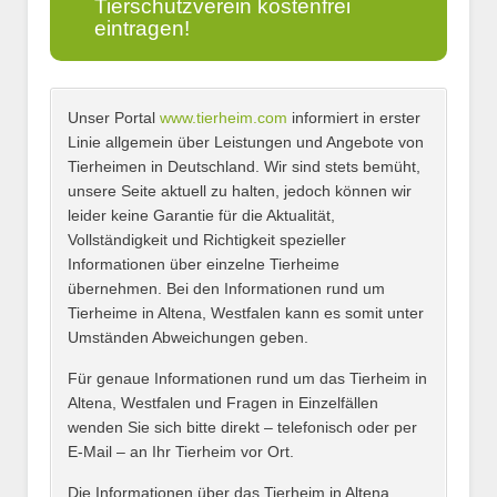
Tierschutzverein kostenfrei
eintragen!
Unser Portal
www.tierheim.com
informiert in erster
Name
*
Linie allgemein über Leistungen und Angebote von
Tierheimen in Deutschland. Wir sind stets bemüht,
unsere Seite aktuell zu halten, jedoch können wir
leider keine Garantie für die Aktualität,
E-Mail
*
Vollständigkeit und Richtigkeit spezieller
Informationen über einzelne Tierheime
übernehmen. Bei den Informationen rund um
Tierheime in Altena, Westfalen kann es somit unter
Umständen Abweichungen geben.
Name des Tierheims
*
Für genaue Informationen rund um das Tierheim in
Altena, Westfalen und Fragen in Einzelfällen
wenden Sie sich bitte direkt – telefonisch oder per
E-Mail – an Ihr Tierheim vor Ort.
Adresse
*
Die Informationen über das Tierheim in Altena,