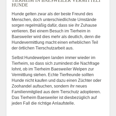
TIERHEIM IN BAESWEILER VERMITTELT
HUNDE
Hunde gelten zwar als der beste Freund des
E-Mail
*
Menschen, doch unterschiedlichste Umstände
sorgen regelmäßig dafür, dass sie ihr Zuhause
verlieren. Bei einem Besuch im Tierheim in
Baesweiler wird dies mehr als deutlich, denn die
Hundevermittlung macht einen erheblichen Teil
der örtlichen Tierschutzarbeit aus.
Selbst Hundewelpen landen immer wieder im
Informationen über das
Tierheim, so dass sich zumindest die Nachfrage
Tier.
lohnt, ob im Tierheim Baesweiler Welpen zur
Vermittlung stehen. Echte Tierfreunde sollten
Hunde nicht kaufen und dazu einen Züchter oder
Zoohandel aufsuchen, sondern ihr neues
Art des Tiers
*
Familienmitglied aus dem Tierschutz adoptieren.
Das Tierheim Baesweiler ist diesbezüglich auf
jeden Fall die richtige Anlaufstelle.
Name des Tiers