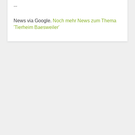
...
Weitere Informationen
News via Google.
Noch mehr News zum Thema
zum Tierheim
'Tierheim Baesweiler'
Trägerverein
Beschreibung des Tierheims
Logo