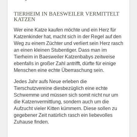
Bild des Tiers
TIERHEIM IN BAESWEILER VERMITTELT
BILD HOCHLADEN
KATZEN
Keine Datei ausgewählt
Wer eine Katze kaufen möchte und ein Herz für
Katzenkinder hat, macht sich in der Regel auf den
Vermisst seit
Weg zu einem Züchter und verliert sein Herz rasch
an einen kleinen Stubentiger. Dass man im
Tierheim in Baesweiler Katzenbabys zeitweise
ebenfalls in großer Zahl antrifft, dürfte für einige
Ort des Verschwindens
Menschen eine echte Überraschung sein.
Jedes Jahr aufs Neue erleben die
Tierschutzvereine diesbezüglich eine echte
Schwemme und müssen sich somit nicht nur um
die Katzenvermittlung, sondern auch um die
Aufzucht vieler Kitten kümmern. Diese sollen zu
gegebener Zeit natürlich rasch ein liebevolles
Zuhause finden.
Kontaktdaten des
Besitzers