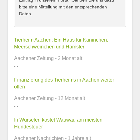
Eintrag in unserem Portal. Senden Sie uns dazu
bitte eine Mitteilung mit den entsprechenden
Daten.
Kontaktmöglichkeiten
Tierheim Aachen: Ein Haus für Kaninchen,
Meerschweinchen und Hamster
E-Mail-Adresse
Aachener Zeitung - 2 Monat alt
...
Finanzierung des Tierheims in Aachen weiter
Telefonnummer
offen
Aachener Zeitung - 12 Monat alt
...
Webseite
In Würselen kostet Wauwau am meisten
Hundesteuer
Aachener Nachrichten - 1 Jahre alt