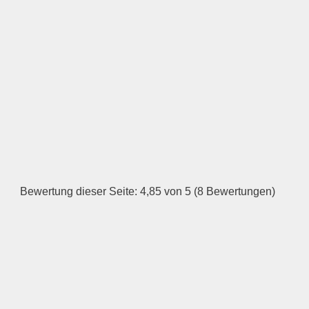
LOGO HOCHLADEN
Keine Datei ausgewählt
Öffnungszeiten
Montag
—
Bewertung dieser Seite: 4,85 von 5 (8 Bewertungen)
ÖFFNUNGSZEITEN
HINZUFÜGEN
Dienstag