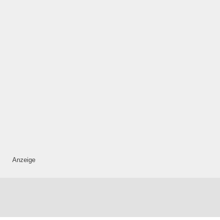
—
ÖFFNUNGSZEITEN
HINZUFÜGEN
Mittwoch
—
ÖFFNUNGSZEITEN
HINZUFÜGEN
Anzeige
Donnerstag
—