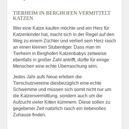
Bild des Tiers
TIERHEIM IN BERGHOFEN VERMITTELT
BILD HOCHLADEN
KATZEN
Keine Datei ausgewählt
Wer eine Katze kaufen möchte und ein Herz für
Katzenkinder hat, macht sich in der Regel auf den
Vermisst seit
Weg zu einem Züchter und verliert sein Herz rasch
an einen kleinen Stubentiger. Dass man im
Tierheim in Berghofen Katzenbabys zeitweise
ebenfalls in großer Zahl antrifft, dürfte für einige
Ort des Verschwindens
Menschen eine echte Überraschung sein.
Jedes Jahr aufs Neue erleben die
Tierschutzvereine diesbezüglich eine echte
Schwemme und müssen sich somit nicht nur um
die Katzenvermittlung, sondern auch um die
Aufzucht vieler Kitten kümmern. Diese sollen zu
gegebener Zeit natürlich rasch ein liebevolles
Zuhause finden.
Kontaktdaten des
Besitzers