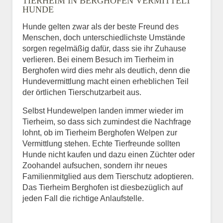
TIERHEIM IN BERGHOFEN VERMITTELT
HUNDE
Hunde gelten zwar als der beste Freund des
E-Mail
*
Menschen, doch unterschiedlichste Umstände
sorgen regelmäßig dafür, dass sie ihr Zuhause
verlieren. Bei einem Besuch im Tierheim in
Berghofen wird dies mehr als deutlich, denn die
Hundevermittlung macht einen erheblichen Teil
der örtlichen Tierschutzarbeit aus.
Selbst Hundewelpen landen immer wieder im
Informationen über das
Tierheim, so dass sich zumindest die Nachfrage
Tier.
lohnt, ob im Tierheim Berghofen Welpen zur
Vermittlung stehen. Echte Tierfreunde sollten
Hunde nicht kaufen und dazu einen Züchter oder
Zoohandel aufsuchen, sondern ihr neues
Art des Tiers
*
Familienmitglied aus dem Tierschutz adoptieren.
Das Tierheim Berghofen ist diesbezüglich auf
jeden Fall die richtige Anlaufstelle.
Name des Tiers