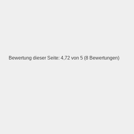
LOGO HOCHLADEN
Keine Datei ausgewählt
Öffnungszeiten
Montag
Bewertung dieser Seite: 4,72 von 5 (8 Bewertungen)
—
ÖFFNUNGSZEITEN
HINZUFÜGEN
Dienstag