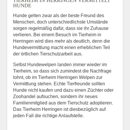
TIERHEIM IN HERRINGEN VERMITTELT
HUNDE
Hunde gelten zwar als der beste Freund des
E-Mail
*
Menschen, doch unterschiedlichste Umstände
sorgen regelmäßig dafür, dass sie ihr Zuhause
verlieren. Bei einem Besuch im Tierheim in
Herringen wird dies mehr als deutlich, denn die
Hundevermittlung macht einen erheblichen Teil
der örtlichen Tierschutzarbeit aus.
Selbst Hundewelpen landen immer wieder im
Informationen über das
Tierheim, so dass sich zumindest die Nachfrage
Tier.
lohnt, ob im Tierheim Herringen Welpen zur
Vermittlung stehen. Echte Tierfreunde sollten
Hunde nicht kaufen und dazu einen Züchter oder
Zoohandel aufsuchen, sondern ihr neues
Art des Tiers
*
Familienmitglied aus dem Tierschutz adoptieren.
Das Tierheim Herringen ist diesbezüglich auf
jeden Fall die richtige Anlaufstelle.
Name des Tiers