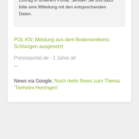
Eintrag in unserem Portal. Senden Sie uns dazu
bitte eine Mitteilung mit den entsprechenden
Daten.
Kontaktmöglichkeiten
POL-KN: Meldung aus dem Bodenseekreis:
Schlangen ausgesetzt
E-Mail-Adresse
Presseportal.de - 1 Jahre alt
...
News via Google.
Noch mehr News zum Thema
Telefonnummer
'Tierheim Herringen'
Webseite