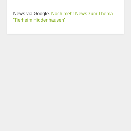
News via Google.
Noch mehr News zum Thema
'Tierheim Hiddenhausen'
Weitere Informationen
zum Tierheim
Trägerverein
Beschreibung des Tierheims