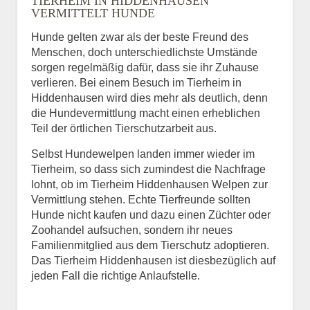
TIERHEIM IN HIDDENHAUSEN
VERMITTELT HUNDE
Hunde gelten zwar als der beste Freund des
E-Mail
*
Menschen, doch unterschiedlichste Umstände
sorgen regelmäßig dafür, dass sie ihr Zuhause
verlieren. Bei einem Besuch im Tierheim in
Hiddenhausen wird dies mehr als deutlich, denn
die Hundevermittlung macht einen erheblichen
Teil der örtlichen Tierschutzarbeit aus.
Selbst Hundewelpen landen immer wieder im
Informationen über das
Tierheim, so dass sich zumindest die Nachfrage
Tier.
lohnt, ob im Tierheim Hiddenhausen Welpen zur
Vermittlung stehen. Echte Tierfreunde sollten
Hunde nicht kaufen und dazu einen Züchter oder
Zoohandel aufsuchen, sondern ihr neues
Art des Tiers
*
Familienmitglied aus dem Tierschutz adoptieren.
Das Tierheim Hiddenhausen ist diesbezüglich auf
jeden Fall die richtige Anlaufstelle.
Name des Tiers