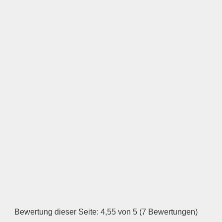
Logo
LOGO HOCHLADEN
Keine Datei ausgewählt
Öffnungszeiten
Montag
—
ÖFFNUNGSZEITEN
HINZUFÜGEN
Bewertung dieser Seite: 4,55 von 5 (7 Bewertungen)
Dienstag