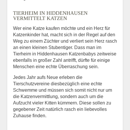
Bild des Tiers
TIERHEIM IN HIDDENHAUSEN
BILD HOCHLADEN
VERMITTELT KATZEN
Keine Datei ausgewählt
Wer eine Katze kaufen möchte und ein Herz für
Katzenkinder hat, macht sich in der Regel auf den
Vermisst seit
Weg zu einem Züchter und verliert sein Herz rasch
an einen kleinen Stubentiger. Dass man im
Tierheim in Hiddenhausen Katzenbabys zeitweise
ebenfalls in großer Zahl antrifft, dürfte für einige
Ort des Verschwindens
Menschen eine echte Überraschung sein.
Jedes Jahr aufs Neue erleben die
Tierschutzvereine diesbezüglich eine echte
Schwemme und müssen sich somit nicht nur um
die Katzenvermittlung, sondern auch um die
Aufzucht vieler Kitten kümmern. Diese sollen zu
gegebener Zeit natürlich rasch ein liebevolles
Zuhause finden.
Kontaktdaten des
Besitzers