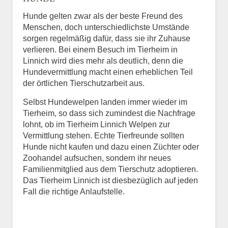
Hunde gelten zwar als der beste Freund des
E-Mail
*
Menschen, doch unterschiedlichste Umstände
sorgen regelmäßig dafür, dass sie ihr Zuhause
verlieren. Bei einem Besuch im Tierheim in
Linnich wird dies mehr als deutlich, denn die
Hundevermittlung macht einen erheblichen Teil
der örtlichen Tierschutzarbeit aus.
Selbst Hundewelpen landen immer wieder im
Informationen über das
Tierheim, so dass sich zumindest die Nachfrage
Tier.
lohnt, ob im Tierheim Linnich Welpen zur
Vermittlung stehen. Echte Tierfreunde sollten
Hunde nicht kaufen und dazu einen Züchter oder
Zoohandel aufsuchen, sondern ihr neues
Art des Tiers
*
Familienmitglied aus dem Tierschutz adoptieren.
Das Tierheim Linnich ist diesbezüglich auf jeden
Fall die richtige Anlaufstelle.
Name des Tiers