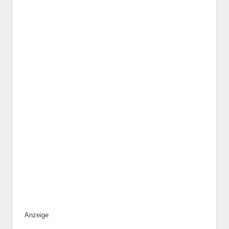
Geschlecht
*
Alter des Tiers
Beschreibung des Tiers
*
Anzeige
Bild des Tiers