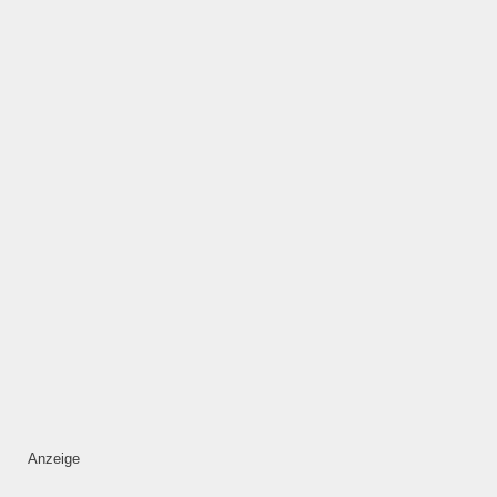
ÖFFNUNGSZEITEN
HINZUFÜGEN
Mittwoch
—
ÖFFNUNGSZEITEN
HINZUFÜGEN
Donnerstag
—
Anzeige