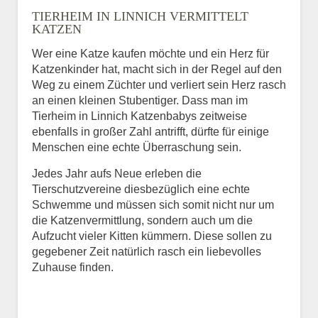
TIERHEIM IN LINNICH VERMITTELT
BILD HOCHLADEN
KATZEN
Keine Datei ausgewählt
Wer eine Katze kaufen möchte und ein Herz für
Katzenkinder hat, macht sich in der Regel auf den
Vermisst seit
Weg zu einem Züchter und verliert sein Herz rasch
an einen kleinen Stubentiger. Dass man im
Tierheim in Linnich Katzenbabys zeitweise
ebenfalls in großer Zahl antrifft, dürfte für einige
Ort des Verschwindens
Menschen eine echte Überraschung sein.
Jedes Jahr aufs Neue erleben die
Tierschutzvereine diesbezüglich eine echte
Schwemme und müssen sich somit nicht nur um
die Katzenvermittlung, sondern auch um die
Aufzucht vieler Kitten kümmern. Diese sollen zu
gegebener Zeit natürlich rasch ein liebevolles
Zuhause finden.
Kontaktdaten des
Besitzers