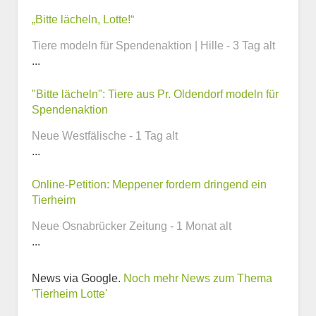
Kontaktmöglichkeiten
„Bitte lächeln, Lotte!“
Tiere modeln für Spendenaktion | Hille - 3 Tag alt
E-Mail-Adresse
...
"Bitte lächeln": Tiere aus Pr. Oldendorf modeln für
Spendenaktion
Telefonnummer
Neue Westfälische - 1 Tag alt
...
Online-Petition: Meppener fordern dringend ein
Webseite
Tierheim
Neue Osnabrücker Zeitung - 1 Monat alt
...
News via Google.
Noch mehr News zum Thema
Weitere Informationen
'Tierheim Lotte'
zum Tierheim