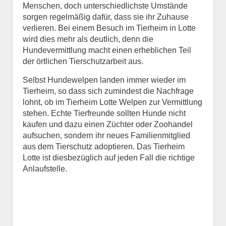
Menschen, doch unterschiedlichste Umstände
E-Mail
*
sorgen regelmäßig dafür, dass sie ihr Zuhause
verlieren. Bei einem Besuch im Tierheim in Lotte
wird dies mehr als deutlich, denn die
Hundevermittlung macht einen erheblichen Teil
der örtlichen Tierschutzarbeit aus.
Selbst Hundewelpen landen immer wieder im
Tierheim, so dass sich zumindest die Nachfrage
Informationen über das
lohnt, ob im Tierheim Lotte Welpen zur Vermittlung
Tier.
stehen. Echte Tierfreunde sollten Hunde nicht
kaufen und dazu einen Züchter oder Zoohandel
aufsuchen, sondern ihr neues Familienmitglied
Art des Tiers
*
aus dem Tierschutz adoptieren. Das Tierheim
Lotte ist diesbezüglich auf jeden Fall die richtige
Anlaufstelle.
Name des Tiers