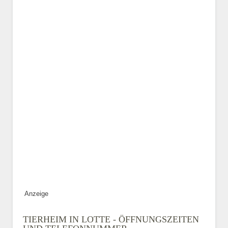
Kontaktaufnahme veröffentlicht.
E-Mail-Adresse
Telefonnummer
Mit Absenden der Daten
akzeptiere ich die
Datenschutzbedinungen.
.
ABSENDEN
Anzeige
TIERHEIM IN LOTTE - ÖFFNUNGSZEITEN