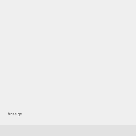
HINZUFÜGEN
Mittwoch
—
ÖFFNUNGSZEITEN
HINZUFÜGEN
Donnerstag
—
Anzeige
ÖFFNUNGSZEITEN
HINZUFÜGEN