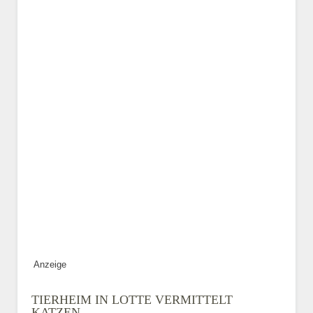
Geschlecht
*
Alter des Tiers
Beschreibung des Tiers
*
Anzeige
Bild des Tiers
TIERHEIM IN LOTTE VERMITTELT
KATZEN
BILD HOCHLADEN