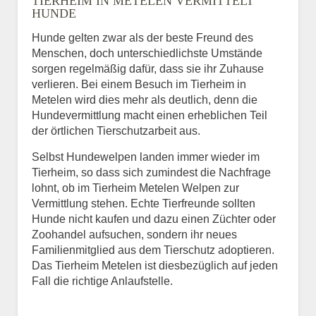
TIERHEIM IN METELEN VERMITTELT
HUNDE
Hunde gelten zwar als der beste Freund des
E-Mail
*
Menschen, doch unterschiedlichste Umstände
sorgen regelmäßig dafür, dass sie ihr Zuhause
verlieren. Bei einem Besuch im Tierheim in
Metelen wird dies mehr als deutlich, denn die
Hundevermittlung macht einen erheblichen Teil
der örtlichen Tierschutzarbeit aus.
Selbst Hundewelpen landen immer wieder im
Informationen über das
Tierheim, so dass sich zumindest die Nachfrage
Tier.
lohnt, ob im Tierheim Metelen Welpen zur
Vermittlung stehen. Echte Tierfreunde sollten
Hunde nicht kaufen und dazu einen Züchter oder
Zoohandel aufsuchen, sondern ihr neues
Art des Tiers
*
Familienmitglied aus dem Tierschutz adoptieren.
Das Tierheim Metelen ist diesbezüglich auf jeden
Fall die richtige Anlaufstelle.
Name des Tiers