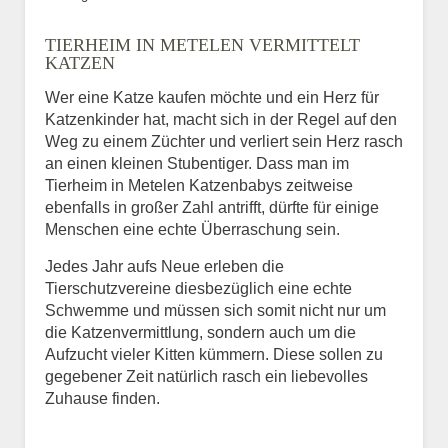
Bild des Tiers
TIERHEIM IN METELEN VERMITTELT
BILD HOCHLADEN
KATZEN
Keine Datei ausgewählt
Wer eine Katze kaufen möchte und ein Herz für
Katzenkinder hat, macht sich in der Regel auf den
Vermisst seit
Weg zu einem Züchter und verliert sein Herz rasch
an einen kleinen Stubentiger. Dass man im
Tierheim in Metelen Katzenbabys zeitweise
ebenfalls in großer Zahl antrifft, dürfte für einige
Ort des Verschwindens
Menschen eine echte Überraschung sein.
Jedes Jahr aufs Neue erleben die
Tierschutzvereine diesbezüglich eine echte
Schwemme und müssen sich somit nicht nur um
die Katzenvermittlung, sondern auch um die
Aufzucht vieler Kitten kümmern. Diese sollen zu
gegebener Zeit natürlich rasch ein liebevolles
Zuhause finden.
Kontaktdaten des
Besitzers