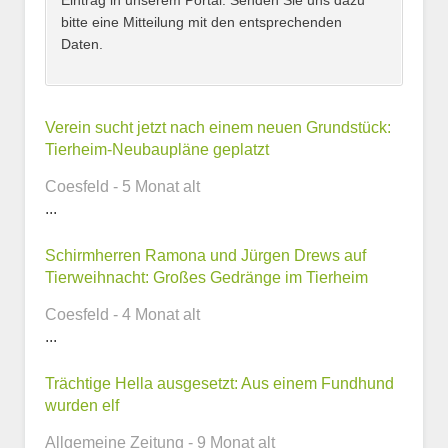
Eintrag in unserem Portal. Senden Sie uns dazu
bitte eine Mitteilung mit den entsprechenden
Daten.
Kontaktmöglichkeiten
Verein sucht jetzt nach einem neuen Grundstück:
Tierheim-Neubaupläne geplatzt
E-Mail-Adresse
Coesfeld - 5 Monat alt
...
Schirmherren Ramona und Jürgen Drews auf
Telefonnummer
Tierweihnacht: Großes Gedränge im Tierheim
Coesfeld - 4 Monat alt
...
Webseite
Trächtige Hella ausgesetzt: Aus einem Fundhund
wurden elf
Allgemeine Zeitung - 9 Monat alt