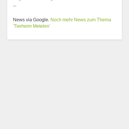
...
Weitere Informationen
News via Google.
Noch mehr News zum Thema
zum Tierheim
'Tierheim Metelen'
Trägerverein
Beschreibung des Tierheims
Logo