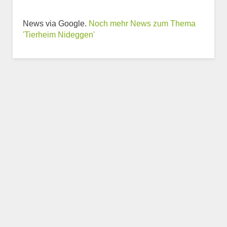
News via Google.
Noch mehr News zum Thema
Weitere Informationen
'Tierheim Nideggen'
zum Tierheim
Trägerverein
Beschreibung des Tierheims
Logo