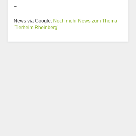
...
Weitere Informationen
News via Google.
Noch mehr News zum Thema
zum Tierheim
'Tierheim Rheinberg'
Trägerverein
Beschreibung des Tierheims
Logo