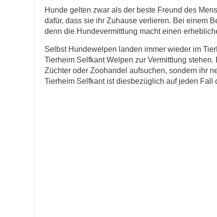
Hunde gelten zwar als der beste Freund des Men
dafür, dass sie ihr Zuhause verlieren. Bei einem B
E-Mail
*
denn die Hundevermittlung macht einen erheblichen
Selbst Hundewelpen landen immer wieder im Tierh
Tierheim Selfkant Welpen zur Vermittlung stehen.
Züchter oder Zoohandel aufsuchen, sondern ihr n
Tierheim Selfkant ist diesbezüglich auf jeden Fall d
Informationen über das Tie
Art des Tiers
*
Name des Tiers