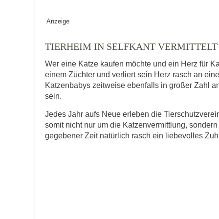
Geschlecht
*
Anzeige
TIERHEIM IN SELFKANT VERMITTELT
Wer eine Katze kaufen möchte und ein Herz für Ka
Alter des Tiers
einem Züchter und verliert sein Herz rasch an ein
Katzenbabys zeitweise ebenfalls in großer Zahl an
sein.
Beschreibung des Tiers
*
Jedes Jahr aufs Neue erleben die Tierschutzver
somit nicht nur um die Katzenvermittlung, sondern
gegebener Zeit natürlich rasch ein liebevolles Zu
Bild des Tiers