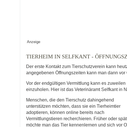
Keine Datei 
BILD HOCHLADEN
Vermisst seit
Anzeige
Ort des Verschwindens
TIERHEIM IN SELFKANT - ÖFFNUNG
Der erste Kontakt zum Tierschutzverein kann heut
angegebenen Öffnungszeiten kann man dann vor 
Vor der endgültigen Vermittlung kann es zuweilen 
einzuholen. Hier ist das Veterinäramt Selfkant in 
Menschen, die den Tierschutz dahingehend
Kontaktdaten des Besitzer
unterstützen möchten, dass sie ein Tierheimtier
adoptieren, können online bereits nach
Diese Daten werden zu Kontaktaufnahme 
Vermittlungstieren recherchieren. Früher oder spät
möchte man das Tier kennenlernen und sich vor O