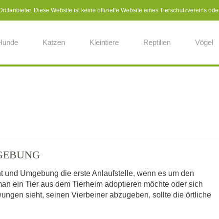
ittanbieter. Diese Website ist keine offizielle Website eines Tierschutzvereins ode
Hunde
Katzen
Kleintiere
Reptilien
Vögel
MGEBUNG
ant und Umgebung die erste Anlaufstelle, wenn es um den
man ein Tier aus dem Tierheim adoptieren möchte oder sich
ngen sieht, seinen Vierbeiner abzugeben, sollte die örtliche