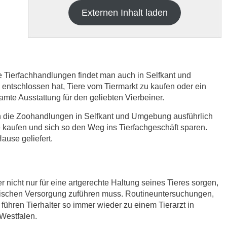
Externen Inhalt laden
e Tierfachhandlungen findet man auch in Selfkant und
tschlossen hat, Tiere vom Tiermarkt zu kaufen oder ein
samte Ausstattung für den geliebten Vierbeiner.
h die
Datenschutzbedinungen.
.
ch die Zoohandlungen in Selfkant und Umgebung ausführlich
 kaufen und sich so den Weg ins Tierfachgeschäft sparen.
ABSENDEN
use geliefert.
r nicht nur für eine artgerechte Haltung seines Tieres sorgen,
nischen Versorgung zuführen muss. Routineuntersuchungen,
ühren Tierhalter so immer wieder zu einem Tierarzt in
-Westfalen.