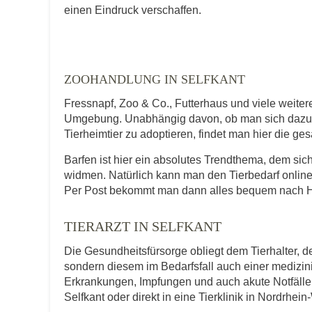
E-Mail-Adresse
einen Eindruck verschaffen.
Telefonnummer
ZOOHANDLUNG IN SELFKANT
Fressnapf, Zoo & Co., Futterhaus und viele weiter
Umgebung. Unabhängig davon, ob man sich dazu en
Tierheimtier zu adoptieren, findet man hier die ge
Mit Absenden der Daten akzeptiere ic
Barfen ist hier ein absolutes Trendthema, dem si
widmen. Natürlich kann man den Tierbedarf online
Per Post bekommt man dann alles bequem nach Ha
TIERARZT IN SELFKANT
Die Gesundheitsfürsorge obliegt dem Tierhalter, de
sondern diesem im Bedarfsfall auch einer medizi
Erkrankungen, Impfungen und auch akute Notfälle f
Selfkant oder direkt in eine Tierklinik in Nordrhein