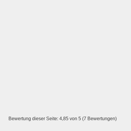
LOGO HOCHLADEN
Keine Datei ausgewählt
Öffnungszeiten
Montag
—
ÖFFNUNGSZEITEN
HINZUFÜGEN
Dienstag
Bewertung dieser Seite: 4,85 von 5 (7 Bewertungen)