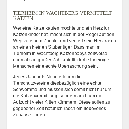
Bild des Tiers
TIERHEIM IN WACHTBERG VERMITTELT
BILD HOCHLADEN
KATZEN
Keine Datei ausgewählt
Wer eine Katze kaufen möchte und ein Herz für
Katzenkinder hat, macht sich in der Regel auf den
Vermisst seit
Weg zu einem Züchter und verliert sein Herz rasch
an einen kleinen Stubentiger. Dass man im
Tierheim in Wachtberg Katzenbabys zeitweise
ebenfalls in großer Zahl antrifft, dürfte für einige
Ort des Verschwindens
Menschen eine echte Überraschung sein.
Jedes Jahr aufs Neue erleben die
Tierschutzvereine diesbezüglich eine echte
Schwemme und müssen sich somit nicht nur um
die Katzenvermittlung, sondern auch um die
Aufzucht vieler Kitten kümmern. Diese sollen zu
gegebener Zeit natürlich rasch ein liebevolles
Zuhause finden.
Kontaktdaten des
Besitzers