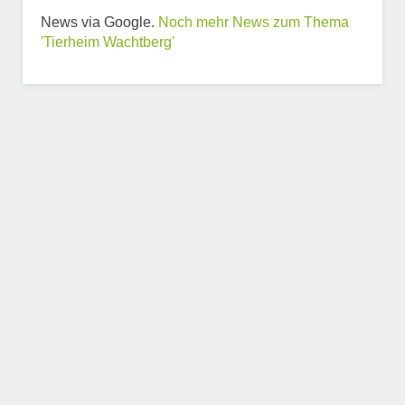
News via Google.
Noch mehr News zum Thema
'Tierheim Wachtberg'
Weitere Informationen
zum Tierheim
Trägerverein
Beschreibung des Tierheims
Logo