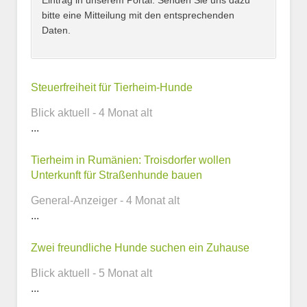
Eintrag in unserem Portal. Senden Sie uns dazu
bitte eine Mitteilung mit den entsprechenden
Daten.
Kontaktmöglichkeiten
Steuerfreiheit für Tierheim-Hunde
Blick aktuell - 4 Monat alt
E-Mail-Adresse
...
Tierheim in Rumänien: Troisdorfer wollen
Unterkunft für Straßenhunde bauen
Telefonnummer
General-Anzeiger - 4 Monat alt
...
Zwei freundliche Hunde suchen ein Zuhause
Webseite
Blick aktuell - 5 Monat alt
...