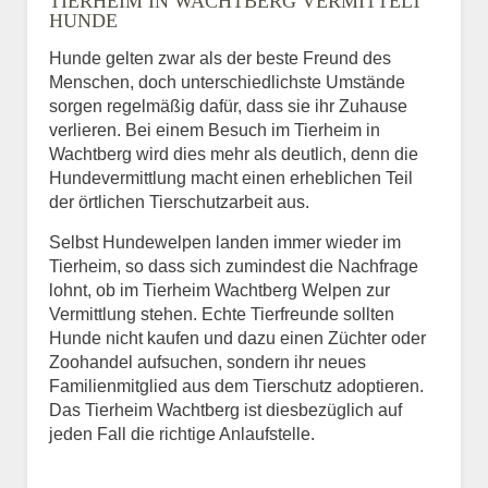
TIERHEIM IN WACHTBERG VERMITTELT
HUNDE
Hunde gelten zwar als der beste Freund des
E-Mail
*
Menschen, doch unterschiedlichste Umstände
sorgen regelmäßig dafür, dass sie ihr Zuhause
verlieren. Bei einem Besuch im Tierheim in
Wachtberg wird dies mehr als deutlich, denn die
Hundevermittlung macht einen erheblichen Teil
der örtlichen Tierschutzarbeit aus.
Selbst Hundewelpen landen immer wieder im
Informationen über das
Tierheim, so dass sich zumindest die Nachfrage
Tier.
lohnt, ob im Tierheim Wachtberg Welpen zur
Vermittlung stehen. Echte Tierfreunde sollten
Hunde nicht kaufen und dazu einen Züchter oder
Zoohandel aufsuchen, sondern ihr neues
Art des Tiers
*
Familienmitglied aus dem Tierschutz adoptieren.
Das Tierheim Wachtberg ist diesbezüglich auf
jeden Fall die richtige Anlaufstelle.
Name des Tiers