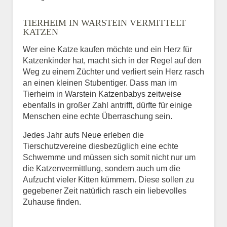
Bild des Tiers
TIERHEIM IN WARSTEIN VERMITTELT
BILD HOCHLADEN
KATZEN
Keine Datei ausgewählt
Wer eine Katze kaufen möchte und ein Herz für
Katzenkinder hat, macht sich in der Regel auf den
Vermisst seit
Weg zu einem Züchter und verliert sein Herz rasch
an einen kleinen Stubentiger. Dass man im
Tierheim in Warstein Katzenbabys zeitweise
ebenfalls in großer Zahl antrifft, dürfte für einige
Ort des Verschwindens
Menschen eine echte Überraschung sein.
Jedes Jahr aufs Neue erleben die
Tierschutzvereine diesbezüglich eine echte
Schwemme und müssen sich somit nicht nur um
die Katzenvermittlung, sondern auch um die
Aufzucht vieler Kitten kümmern. Diese sollen zu
gegebener Zeit natürlich rasch ein liebevolles
Zuhause finden.
Kontaktdaten des
Besitzers