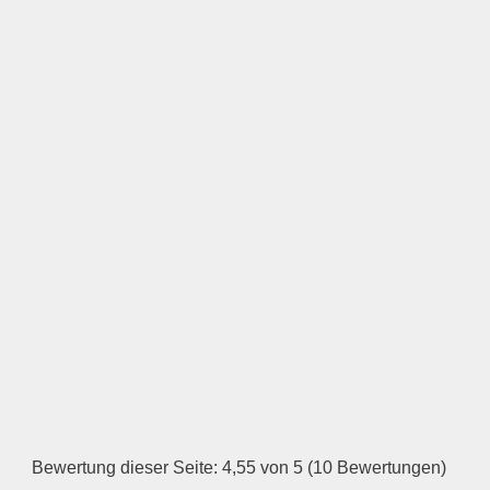
LOGO HOCHLADEN
Keine Datei ausgewählt
Öffnungszeiten
Montag
—
ÖFFNUNGSZEITEN
HINZUFÜGEN
Dienstag
Bewertung dieser Seite: 4,55 von 5 (10 Bewertungen)