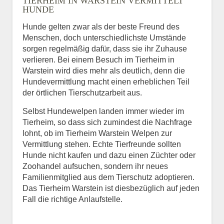
TIERHEIM IN WARSTEIN VERMITTELT
HUNDE
Hunde gelten zwar als der beste Freund des
E-Mail
*
Menschen, doch unterschiedlichste Umstände
sorgen regelmäßig dafür, dass sie ihr Zuhause
verlieren. Bei einem Besuch im Tierheim in
Warstein wird dies mehr als deutlich, denn die
Hundevermittlung macht einen erheblichen Teil
der örtlichen Tierschutzarbeit aus.
Selbst Hundewelpen landen immer wieder im
Informationen über das
Tierheim, so dass sich zumindest die Nachfrage
Tier.
lohnt, ob im Tierheim Warstein Welpen zur
Vermittlung stehen. Echte Tierfreunde sollten
Hunde nicht kaufen und dazu einen Züchter oder
Zoohandel aufsuchen, sondern ihr neues
Art des Tiers
*
Familienmitglied aus dem Tierschutz adoptieren.
Das Tierheim Warstein ist diesbezüglich auf jeden
Fall die richtige Anlaufstelle.
Name des Tiers