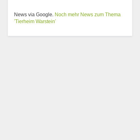
News via Google.
Noch mehr News zum Thema
Weitere Informationen
'Tierheim Warstein'
zum Tierheim
Trägerverein
Beschreibung des Tierheims
Logo