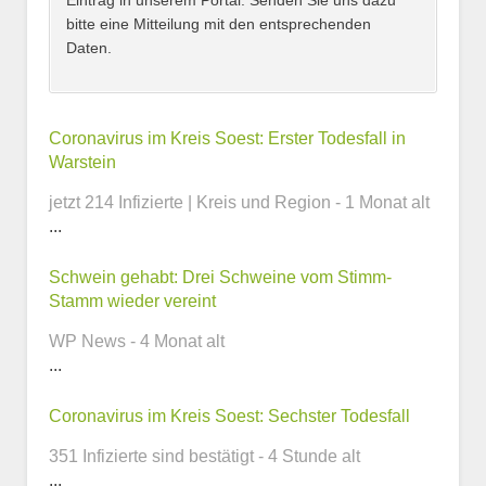
Eintrag in unserem Portal. Senden Sie uns dazu
bitte eine Mitteilung mit den entsprechenden
Daten.
Kontaktmöglichkeiten
Coronavirus im Kreis Soest: Erster Todesfall in
Warstein
E-Mail-Adresse
jetzt 214 Infizierte | Kreis und Region - 1 Monat alt
...
Schwein gehabt: Drei Schweine vom Stimm-
Telefonnummer
Stamm wieder vereint
WP News - 4 Monat alt
...
Webseite
Coronavirus im Kreis Soest: Sechster Todesfall
351 Infizierte sind bestätigt - 4 Stunde alt
...