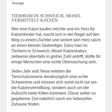
Anzeige
Bild des Tiers
TIERHEIM IN SCHWEICH, MOSEL
BILD HOCHLADEN
VERMITTELT KATZEN
Keine Datei ausgewählt
Wer eine Katze kaufen möchte und ein Herz für
Katzenkinder hat, macht sich in der Regel auf den
Vermisst seit
Weg zu einem Züchter und verliert sein Herz rasch
an einen kleinen Stubentiger. Dass man im
Tierheim in Schweich, Mosel Katzenbabys
zeitweise ebenfalls in großer Zahl antrifft, dürfte für
Ort des Verschwindens
einige Menschen eine echte Überraschung sein.
Jedes Jahr aufs Neue erleben die
Tierschutzvereine diesbezüglich eine echte
Schwemme und müssen sich somit nicht nur um
die Katzenvermittlung, sondern auch um die
Aufzucht vieler Kitten kümmern. Diese sollen zu
gegebener Zeit natürlich rasch ein liebevolles
Zuhause finden.
Kontaktdaten des