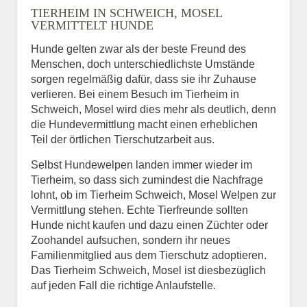
TIERHEIM IN SCHWEICH, MOSEL
VERMITTELT HUNDE
Hunde gelten zwar als der beste Freund des
E-Mail
*
Menschen, doch unterschiedlichste Umstände
sorgen regelmäßig dafür, dass sie ihr Zuhause
verlieren. Bei einem Besuch im Tierheim in
Schweich, Mosel wird dies mehr als deutlich, denn
die Hundevermittlung macht einen erheblichen
Teil der örtlichen Tierschutzarbeit aus.
Selbst Hundewelpen landen immer wieder im
Informationen über das
Tierheim, so dass sich zumindest die Nachfrage
Tier.
lohnt, ob im Tierheim Schweich, Mosel Welpen zur
Vermittlung stehen. Echte Tierfreunde sollten
Hunde nicht kaufen und dazu einen Züchter oder
Zoohandel aufsuchen, sondern ihr neues
Art des Tiers
*
Familienmitglied aus dem Tierschutz adoptieren.
Das Tierheim Schweich, Mosel ist diesbezüglich
auf jeden Fall die richtige Anlaufstelle.