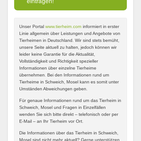
eintragen!
Unser Portal
www.tierheim.com
informiert in erster
Name
*
Linie allgemein über Leistungen und Angebote von
Tierheimen in Deutschland. Wir sind stets bemüht,
unsere Seite aktuell zu halten, jedoch können wir
leider keine Garantie für die Aktualität,
E-Mail
*
Vollständigkeit und Richtigkeit spezieller
Informationen über einzelne Tierheime
übernehmen. Bei den Informationen rund um
Tierheime in Schweich, Mosel kann es somit unter
Umständen Abweichungen geben.
Name des Tierheims
*
Für genaue Informationen rund um das Tierheim in
Schweich, Mosel und Fragen in Einzelfällen
wenden Sie sich bitte direkt – telefonisch oder per
E-Mail – an Ihr Tierheim vor Ort.
Adresse
*
Die Informationen über das Tierheim in Schweich,
Mosel sind nicht mehr aktuell? Gerne unterstützen