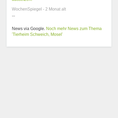
WochenSpiegel - 2 Monat alt
...
Weitere Informationen
News via Google.
Noch mehr News zum Thema
zum Tierheim
'Tierheim Schweich, Mosel'
Trägerverein
Beschreibung des Tierheims
Logo