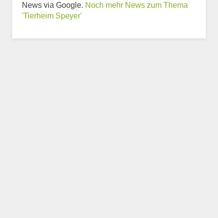
News via Google.
Noch mehr News zum Thema
zum Tierheim
'Tierheim Speyer'
Trägerverein
Beschreibung des Tierheims
Logo
LOGO HOCHLADEN
Keine Datei ausgewählt