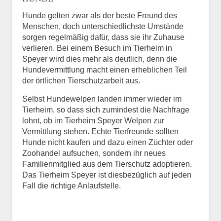
Hunde gelten zwar als der beste Freund des
E-Mail
*
Menschen, doch unterschiedlichste Umstände
sorgen regelmäßig dafür, dass sie ihr Zuhause
verlieren. Bei einem Besuch im Tierheim in
Speyer wird dies mehr als deutlich, denn die
Hundevermittlung macht einen erheblichen Teil
der örtlichen Tierschutzarbeit aus.
Selbst Hundewelpen landen immer wieder im
Informationen über das
Tierheim, so dass sich zumindest die Nachfrage
Tier.
lohnt, ob im Tierheim Speyer Welpen zur
Vermittlung stehen. Echte Tierfreunde sollten
Hunde nicht kaufen und dazu einen Züchter oder
Zoohandel aufsuchen, sondern ihr neues
Art des Tiers
*
Familienmitglied aus dem Tierschutz adoptieren.
Das Tierheim Speyer ist diesbezüglich auf jeden
Fall die richtige Anlaufstelle.
Name des Tiers