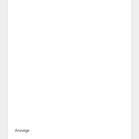
Geschlecht
*
Alter des Tiers
Beschreibung des Tiers
*
Anzeige
Bild des Tiers