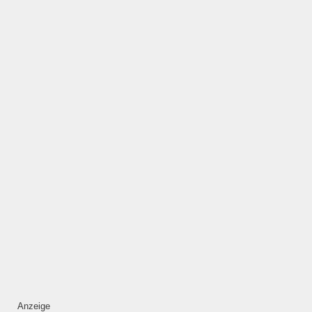
ÖFFNUNGSZEITEN
HINZUFÜGEN
Mittwoch
—
ÖFFNUNGSZEITEN
HINZUFÜGEN
Donnerstag
—
ÖFFNUNGSZEITEN
Anzeige