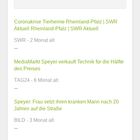
Kontaktmöglichkeiten
Coronakrise Tierheime Rheinland-Pfalz | SWR
Aktuell Rheinland-Pfalz | SWR Aktuell
E-Mail-Adresse
SWR - 2 Monat alt
...
MediaMarkt Speyer verkauft Technik für die Hälfte
Telefonnummer
des Preises
TAG24 - 6 Monat alt
...
Webseite
Speyer: Frau setzt ihren kranken Mann nach 20
Jahren auf die Straße
BILD - 3 Monat alt
...
Weitere Informationen