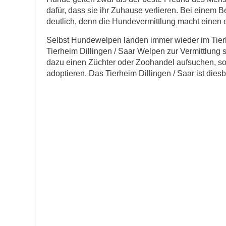
dafür, dass sie ihr Zuhause verlieren. Bei einem B
E-Mail
*
deutlich, denn die Hundevermittlung macht einen er
Selbst Hundewelpen landen immer wieder im Tierh
Tierheim Dillingen / Saar Welpen zur Vermittlung 
dazu einen Züchter oder Zoohandel aufsuchen, so
adoptieren. Das Tierheim Dillingen / Saar ist diesbe
Informationen über das Tie
Art des Tiers
*
Name des Tiers