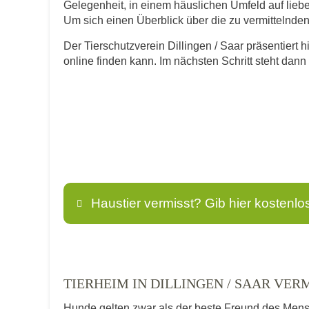
Gelegenheit, in einem häuslichen Umfeld auf lie
Um sich einen Überblick über die zu vermittelnden T
Der Tierschutzverein Dillingen / Saar präsentiert h
online finden kann. Im nächsten Schritt steht dan
Haustier vermisst? Gib hier kostenlo
Name
*
TIERHEIM IN DILLINGEN / SAAR VER
Hunde gelten zwar als der beste Freund des Men