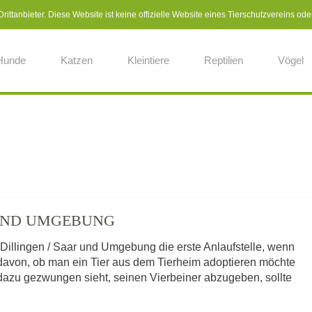
ittanbieter. Diese Website ist keine offizielle Website eines Tierschutzvereins ode
Hunde
Katzen
Kleintiere
Reptilien
Vögel
 UND UMGEBUNG
s Dillingen / Saar und Umgebung die erste Anlaufstelle, wenn
 davon, ob man ein Tier aus dem Tierheim adoptieren möchte
dazu gezwungen sieht, seinen Vierbeiner abzugeben, sollte