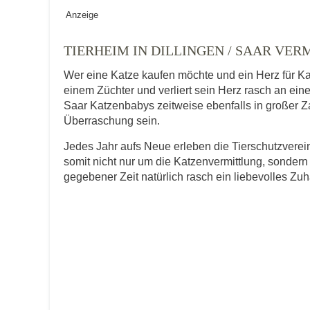
Geschlecht
*
Anzeige
TIERHEIM IN DILLINGEN / SAAR VER
Wer eine Katze kaufen möchte und ein Herz für Ka
Alter des Tiers
einem Züchter und verliert sein Herz rasch an eine
Saar Katzenbabys zeitweise ebenfalls in großer Zah
Überraschung sein.
Beschreibung des Tiers
*
Jedes Jahr aufs Neue erleben die Tierschutzver
somit nicht nur um die Katzenvermittlung, sondern
gegebener Zeit natürlich rasch ein liebevolles Zu
Bild des Tiers
Keine Datei 
BILD HOCHLADEN