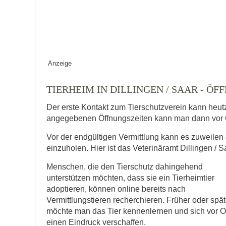
Vermisst seit
Anzeige
Ort des Verschwindens
TIERHEIM IN DILLINGEN / SAAR - 
Der erste Kontakt zum Tierschutzverein kann heut
angegebenen Öffnungszeiten kann man dann vor 
Vor der endgültigen Vermittlung kann es zuweilen 
einzuholen. Hier ist das Veterinäramt Dillingen / S
Menschen, die den Tierschutz dahingehend
Kontaktdaten des Besitzer
unterstützen möchten, dass sie ein Tierheimtier
adoptieren, können online bereits nach
Diese Daten werden zu Kontaktaufnahme 
Vermittlungstieren recherchieren. Früher oder spät
möchte man das Tier kennenlernen und sich vor O
E-Mail-Adresse
einen Eindruck verschaffen.