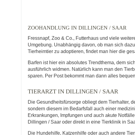
Telefonnummer
ZOOHANDLUNG IN DILLINGEN / SAAR
Fressnapf, Zoo & Co., Futterhaus und viele weiter
Umgebung. Unabhängig davon, ob man sich dazu en
Tierheimtier zu adoptieren, findet man hier die ge
Mit Absenden der Daten akzeptiere ic
Barfen ist hier ein absolutes Trendthema, dem si
ausführlich widmen. Natürlich kann man den Tierb
sparen. Per Post bekommt man dann alles bequem
TIERARZT IN DILLINGEN / SAAR
Die Gesundheitsfürsorge obliegt dem Tierhalter, de
sondern diesem im Bedarfsfall auch einer medizi
Erkrankungen, Impfungen und auch akute Notfälle f
Dillingen / Saar oder direkt in eine Tierklinik in Sa
Die Hundehilfe, Katzenhilfe oder auch andere Tie