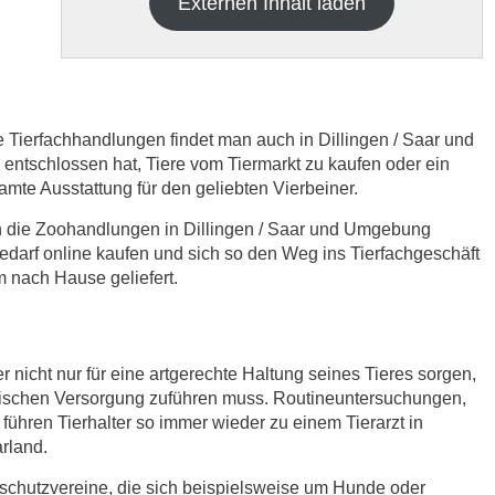
Externen Inhalt laden
e Tierfachhandlungen findet man auch in Dillingen / Saar und
tschlossen hat, Tiere vom Tiermarkt zu kaufen oder ein
samte Ausstattung für den geliebten Vierbeiner.
h die
Datenschutzbedinungen.
.
ch die Zoohandlungen in Dillingen / Saar und Umgebung
edarf online kaufen und sich so den Weg ins Tierfachgeschäft
ABSENDEN
 nach Hause geliefert.
r nicht nur für eine artgerechte Haltung seines Tieres sorgen,
nischen Versorgung zuführen muss. Routineuntersuchungen,
ühren Tierhalter so immer wieder zu einem Tierarzt in
arland.
rschutzvereine, die sich beispielsweise um Hunde oder