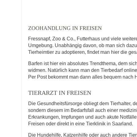
Telefonnummer
ZOOHANDLUNG IN FREISEN
Fressnapf, Zoo & Co., Futterhaus und viele weite
Umgebung. Unabhängig davon, ob man sich dazu en
Tierheimtier zu adoptieren, findet man hier die ge
Mit Absenden der Daten akzeptiere ic
Barfen ist hier ein absolutes Trendthema, dem s
widmen. Natürlich kann man den Tierbedarf online
Per Post bekommt man dann alles bequem nach Ha
TIERARZT IN FREISEN
Die Gesundheitsfürsorge obliegt dem Tierhalter, de
sondern diesem im Bedarfsfall auch einer medizi
Erkrankungen, Impfungen und auch akute Notfälle f
Freisen oder direkt in eine Tierklinik in Saarland.
Die Hundehilfe, Katzenhilfe oder auch andere Tie