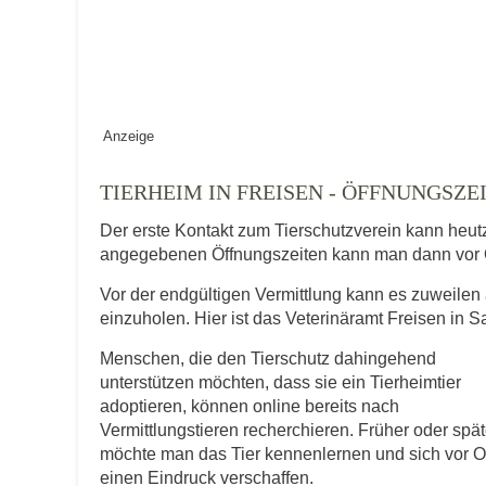
Vermisst seit
Anzeige
Ort des Verschwindens
TIERHEIM IN FREISEN - ÖFFNUNGS
Der erste Kontakt zum Tierschutzverein kann heut
angegebenen Öffnungszeiten kann man dann vor 
Vor der endgültigen Vermittlung kann es zuweilen 
einzuholen. Hier ist das Veterinäramt Freisen in S
Menschen, die den Tierschutz dahingehend
Kontaktdaten des Besitzer
unterstützen möchten, dass sie ein Tierheimtier
adoptieren, können online bereits nach
Diese Daten werden zu Kontaktaufnahme 
Vermittlungstieren recherchieren. Früher oder spät
möchte man das Tier kennenlernen und sich vor O
E-Mail-Adresse
einen Eindruck verschaffen.