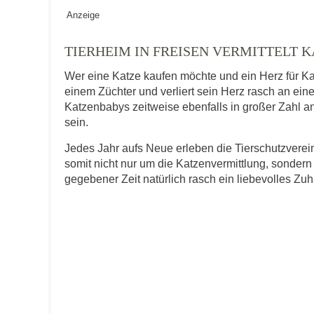
Geschlecht
*
Anzeige
TIERHEIM IN FREISEN VERMITTELT 
Wer eine Katze kaufen möchte und ein Herz für Ka
Alter des Tiers
einem Züchter und verliert sein Herz rasch an ein
Katzenbabys zeitweise ebenfalls in großer Zahl an
sein.
Beschreibung des Tiers
*
Jedes Jahr aufs Neue erleben die Tierschutzver
somit nicht nur um die Katzenvermittlung, sondern
gegebener Zeit natürlich rasch ein liebevolles Zu
Bild des Tiers
Keine Datei 
BILD HOCHLADEN