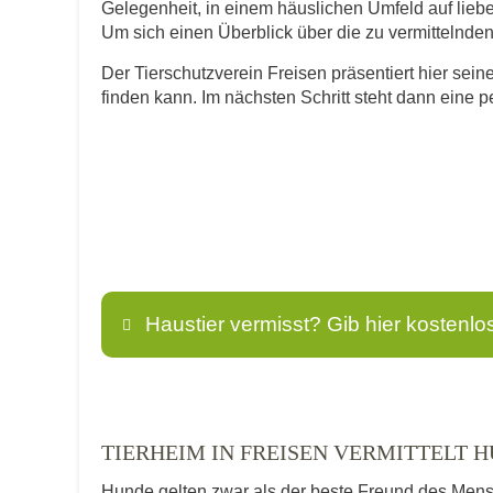
Gelegenheit, in einem häuslichen Umfeld auf lie
Um sich einen Überblick über die zu vermittelnden T
Der Tierschutzverein Freisen präsentiert hier sein
finden kann. Im nächsten Schritt steht dann eine 
Haustier vermisst? Gib hier kostenlo
Name
*
TIERHEIM IN FREISEN VERMITTELT 
Hunde gelten zwar als der beste Freund des Men