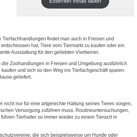
Externen Inhalt laden
re Tierfachhandlungen findet man auch in Freisen und
tschlossen hat, Tiere vom Tiermarkt zu kaufen oder ein
samte Ausstattung für den geliebten Vierbeiner.
h die
Datenschutzbedinungen.
.
ich die Zoohandlungen in Freisen und Umgebung ausführlich
 kaufen und sich so den Weg ins Tierfachgeschäft sparen.
ABSENDEN
use geliefert.
r nicht nur für eine artgerechte Haltung seines Tieres sorgen,
nischen Versorgung zuführen muss. Routineuntersuchungen,
ühren Tierhalter so immer wieder zu einem Tierarzt in
rschutzvereine, die sich beispielsweise um Hunde oder