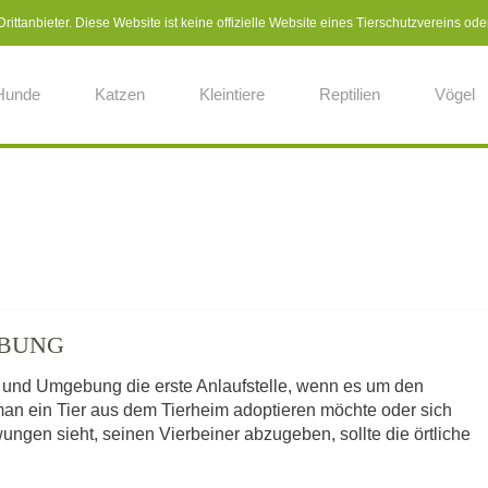
ittanbieter. Diese Website ist keine offizielle Website eines Tierschutzvereins ode
Hunde
Katzen
Kleintiere
Reptilien
Vögel
EBUNG
n und Umgebung die erste Anlaufstelle, wenn es um den
man ein Tier aus dem Tierheim adoptieren möchte oder sich
ngen sieht, seinen Vierbeiner abzugeben, sollte die örtliche