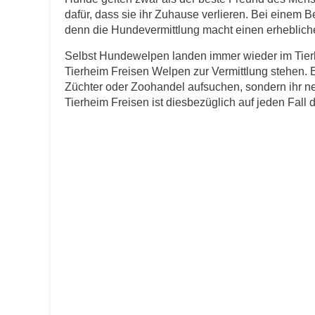
dafür, dass sie ihr Zuhause verlieren. Bei einem B
E-Mail
*
denn die Hundevermittlung macht einen erheblichen
Selbst Hundewelpen landen immer wieder im Tierh
Tierheim Freisen Welpen zur Vermittlung stehen. 
Züchter oder Zoohandel aufsuchen, sondern ihr n
Tierheim Freisen ist diesbezüglich auf jeden Fall di
Informationen über das Tie
Art des Tiers
*
Name des Tiers