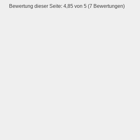
Bewertung dieser Seite: 4,85 von 5 (7 Bewertungen)
—
ÖFFNUNGSZEITEN
HINZUFÜGEN
Mittwoch
—
ÖFFNUNGSZEITEN
HINZUFÜGEN
Donnerstag