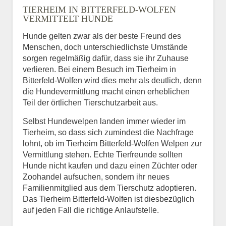
TIERHEIM IN BITTERFELD-WOLFEN
VERMITTELT HUNDE
Hunde gelten zwar als der beste Freund des
E-Mail
*
Menschen, doch unterschiedlichste Umstände
sorgen regelmäßig dafür, dass sie ihr Zuhause
verlieren. Bei einem Besuch im Tierheim in
Bitterfeld-Wolfen wird dies mehr als deutlich, denn
die Hundevermittlung macht einen erheblichen
Teil der örtlichen Tierschutzarbeit aus.
Selbst Hundewelpen landen immer wieder im
Informationen über das
Tierheim, so dass sich zumindest die Nachfrage
Tier.
lohnt, ob im Tierheim Bitterfeld-Wolfen Welpen zur
Vermittlung stehen. Echte Tierfreunde sollten
Hunde nicht kaufen und dazu einen Züchter oder
Zoohandel aufsuchen, sondern ihr neues
Art des Tiers
*
Familienmitglied aus dem Tierschutz adoptieren.
Das Tierheim Bitterfeld-Wolfen ist diesbezüglich
auf jeden Fall die richtige Anlaufstelle.