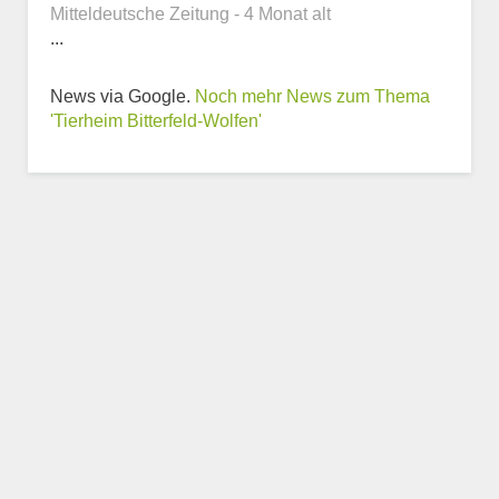
Mitteldeutsche Zeitung - 4 Monat alt
...
Weitere Informationen
News via Google.
Noch mehr News zum Thema
zum Tierheim
'Tierheim Bitterfeld-Wolfen'
Trägerverein
Beschreibung des Tierheims
Logo