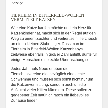
Anzeige
Bild des Tiers
TIERHEIM IN BITTERFELD-WOLFEN
BILD HOCHLADEN
VERMITTELT KATZEN
Keine Datei ausgewählt
Wer eine Katze kaufen möchte und ein Herz für
Katzenkinder hat, macht sich in der Regel auf den
Vermisst seit
Weg zu einem Züchter und verliert sein Herz rasch
an einen kleinen Stubentiger. Dass man im
Tierheim in Bitterfeld-Wolfen Katzenbabys
zeitweise ebenfalls in großer Zahl antrifft, dürfte für
Ort des Verschwindens
einige Menschen eine echte Überraschung sein.
Jedes Jahr aufs Neue erleben die
Tierschutzvereine diesbezüglich eine echte
Schwemme und müssen sich somit nicht nur um
die Katzenvermittlung, sondern auch um die
Aufzucht vieler Kitten kümmern. Diese sollen zu
gegebener Zeit natürlich rasch ein liebevolles
Zuhause finden.
Kontaktdaten des