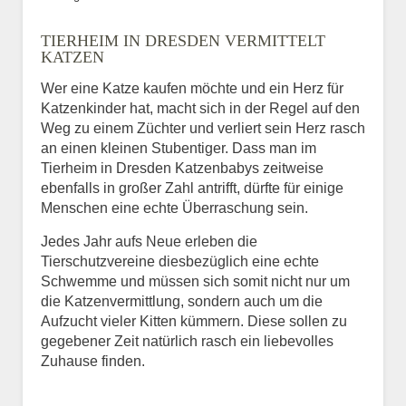
Bild des Tiers
TIERHEIM IN DRESDEN VERMITTELT
BILD HOCHLADEN
KATZEN
Keine Datei ausgewählt
Wer eine Katze kaufen möchte und ein Herz für
Katzenkinder hat, macht sich in der Regel auf den
Vermisst seit
Weg zu einem Züchter und verliert sein Herz rasch
an einen kleinen Stubentiger. Dass man im
Tierheim in Dresden Katzenbabys zeitweise
ebenfalls in großer Zahl antrifft, dürfte für einige
Ort des Verschwindens
Menschen eine echte Überraschung sein.
Jedes Jahr aufs Neue erleben die
Tierschutzvereine diesbezüglich eine echte
Schwemme und müssen sich somit nicht nur um
die Katzenvermittlung, sondern auch um die
Aufzucht vieler Kitten kümmern. Diese sollen zu
gegebener Zeit natürlich rasch ein liebevolles
Zuhause finden.
Kontaktdaten des
Besitzers