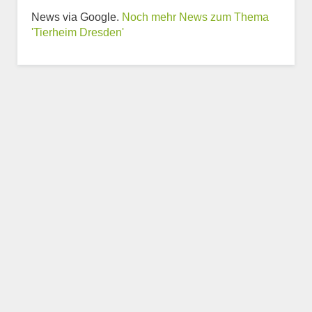
News via Google.
Noch mehr News zum Thema
Weitere Informationen
'Tierheim Dresden'
zum Tierheim
Trägerverein
Beschreibung des Tierheims
Logo
LOGO HOCHLADEN