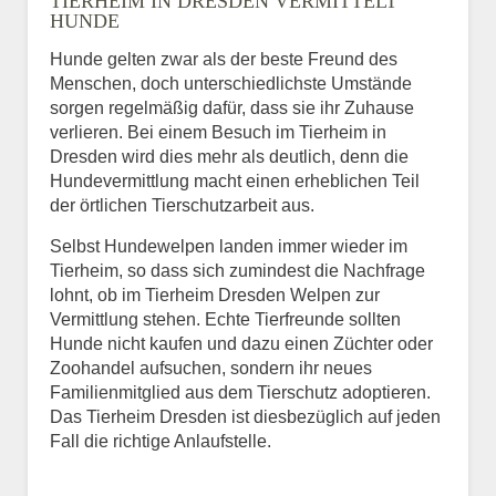
TIERHEIM IN DRESDEN VERMITTELT
HUNDE
Hunde gelten zwar als der beste Freund des
E-Mail
*
Menschen, doch unterschiedlichste Umstände
sorgen regelmäßig dafür, dass sie ihr Zuhause
verlieren. Bei einem Besuch im Tierheim in
Dresden wird dies mehr als deutlich, denn die
Hundevermittlung macht einen erheblichen Teil
der örtlichen Tierschutzarbeit aus.
Selbst Hundewelpen landen immer wieder im
Informationen über das
Tierheim, so dass sich zumindest die Nachfrage
Tier.
lohnt, ob im Tierheim Dresden Welpen zur
Vermittlung stehen. Echte Tierfreunde sollten
Hunde nicht kaufen und dazu einen Züchter oder
Zoohandel aufsuchen, sondern ihr neues
Art des Tiers
*
Familienmitglied aus dem Tierschutz adoptieren.
Das Tierheim Dresden ist diesbezüglich auf jeden
Fall die richtige Anlaufstelle.
Name des Tiers