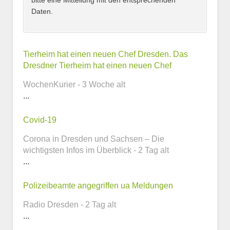
bitte eine Mitteilung mit den entsprechenden
Daten.
Kontaktmöglichkeiten
Tierheim hat einen neuen Chef Dresden. Das
Dresdner Tierheim hat einen neuen Chef
E-Mail-Adresse
WochenKurier - 3 Woche alt
...
Covid-19
Telefonnummer
Corona in Dresden und Sachsen – Die
wichtigsten Infos im Überblick - 2 Tag alt
...
Webseite
Polizeibeamte angegriffen ua Meldungen
Radio Dresden - 2 Tag alt
...