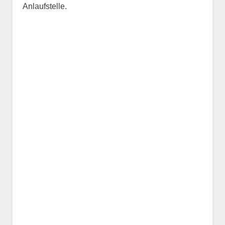
Anlaufstelle.
Name des Tiers
Geschlecht
*
Alter des Tiers
Beschreibung des Tiers
*