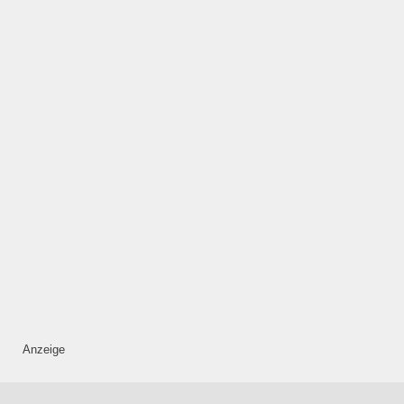
HINZUFÜGEN
Dienstag
—
ÖFFNUNGSZEITEN
HINZUFÜGEN
Mittwoch
—
Anzeige
ÖFFNUNGSZEITEN