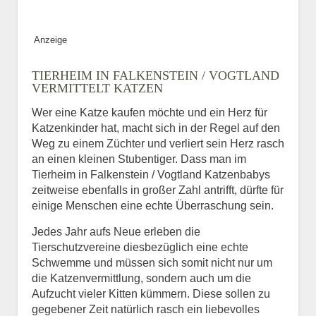
Bild des Tiers
Anzeige
BILD HOCHLADEN
TIERHEIM IN FALKENSTEIN / VOGTLAND
Keine Datei ausgewählt
VERMITTELT KATZEN
Wer eine Katze kaufen möchte und ein Herz für
Vermisst seit
Katzenkinder hat, macht sich in der Regel auf den
Weg zu einem Züchter und verliert sein Herz rasch
an einen kleinen Stubentiger. Dass man im
Tierheim in Falkenstein / Vogtland Katzenbabys
Ort des Verschwindens
zeitweise ebenfalls in großer Zahl antrifft, dürfte für
einige Menschen eine echte Überraschung sein.
Jedes Jahr aufs Neue erleben die
Tierschutzvereine diesbezüglich eine echte
Schwemme und müssen sich somit nicht nur um
die Katzenvermittlung, sondern auch um die
Aufzucht vieler Kitten kümmern. Diese sollen zu
gegebener Zeit natürlich rasch ein liebevolles