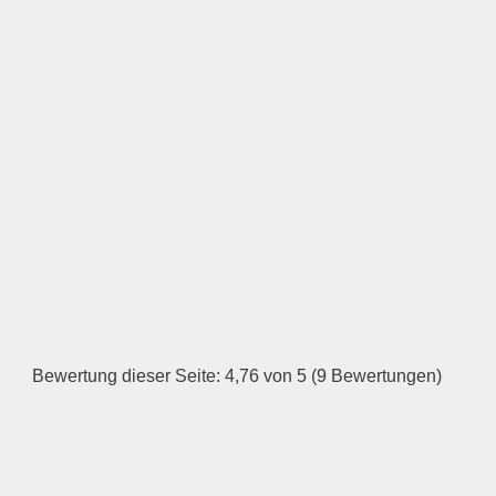
Logo
LOGO HOCHLADEN
Keine Datei ausgewählt
Öffnungszeiten
Montag
Bewertung dieser Seite: 4,76 von 5 (9 Bewertungen)
—
ÖFFNUNGSZEITEN