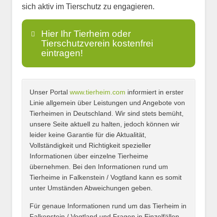
sich aktiv im Tierschutz zu engagieren.
Hier Ihr Tierheim oder
Tierschutzverein kostenfrei
eintragen!
Unser Portal
www.tierheim.com
informiert in erster
Name
*
Linie allgemein über Leistungen und Angebote von
Tierheimen in Deutschland. Wir sind stets bemüht,
unsere Seite aktuell zu halten, jedoch können wir
leider keine Garantie für die Aktualität,
E-Mail
*
Vollständigkeit und Richtigkeit spezieller
Informationen über einzelne Tierheime
übernehmen. Bei den Informationen rund um
Tierheime in Falkenstein / Vogtland kann es somit
unter Umständen Abweichungen geben.
Name des Tierheims
*
Für genaue Informationen rund um das Tierheim in
Falkenstein / Vogtland und Fragen in Einzelfällen