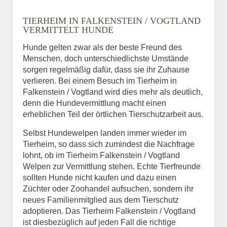
Name
*
TIERHEIM IN FALKENSTEIN / VOGTLAND
VERMITTELT HUNDE
Hunde gelten zwar als der beste Freund des
E-Mail
*
Menschen, doch unterschiedlichste Umstände
sorgen regelmäßig dafür, dass sie ihr Zuhause
verlieren. Bei einem Besuch im Tierheim in
Falkenstein / Vogtland wird dies mehr als deutlich,
denn die Hundevermittlung macht einen
erheblichen Teil der örtlichen Tierschutzarbeit aus.
Selbst Hundewelpen landen immer wieder im
Informationen über das
Tierheim, so dass sich zumindest die Nachfrage
Tier.
lohnt, ob im Tierheim Falkenstein / Vogtland
Welpen zur Vermittlung stehen. Echte Tierfreunde
sollten Hunde nicht kaufen und dazu einen
Züchter oder Zoohandel aufsuchen, sondern ihr
Art des Tiers
*
neues Familienmitglied aus dem Tierschutz
adoptieren. Das Tierheim Falkenstein / Vogtland
ist diesbezüglich auf jeden Fall die richtige