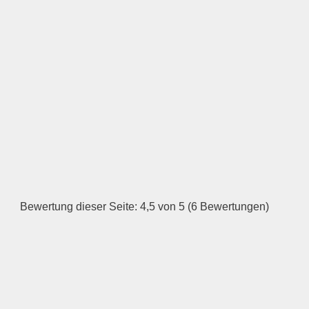
LOGO HOCHLADEN
Keine Datei ausgewählt
Öffnungszeiten
Montag
—
Bewertung dieser Seite: 4,5 von 5 (6 Bewertungen)
ÖFFNUNGSZEITEN
HINZUFÜGEN
Dienstag