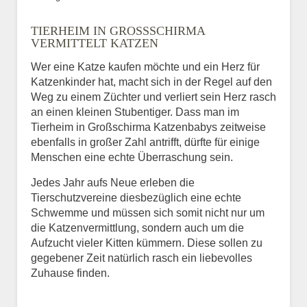
Bild des Tiers
TIERHEIM IN GROSSSCHIRMA V
BILD HOCHLADEN
ERMITTELT KATZEN
Keine Datei ausgewählt
Wer eine Katze kaufen möchte und ein Herz für
Katzenkinder hat, macht sich in der Regel auf den
Vermisst seit
Weg zu einem Züchter und verliert sein Herz rasch
an einen kleinen Stubentiger. Dass man im
Tierheim in Großschirma Katzenbabys zeitweise
ebenfalls in großer Zahl antrifft, dürfte für einige
Ort des Verschwindens
Menschen eine echte Überraschung sein.
Jedes Jahr aufs Neue erleben die
Tierschutzvereine diesbezüglich eine echte
Schwemme und müssen sich somit nicht nur um
die Katzenvermittlung, sondern auch um die
Aufzucht vieler Kitten kümmern. Diese sollen zu
gegebener Zeit natürlich rasch ein liebevolles
Zuhause finden.
Kontaktdaten des
Besitzers