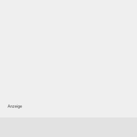
—
ÖFFNUNGSZEITEN
HINZUFÜGEN
Mittwoch
—
ÖFFNUNGSZEITEN
HINZUFÜGEN
Anzeige
Donnerstag