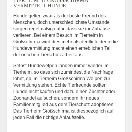
TIERHEIM IN GROSSSCHIRMA V
ERMITTELT HUNDE
Hunde gelten zwar als der beste Freund des
E-Mail
*
Menschen, doch unterschiedlichste Umstände
sorgen regelmäßig dafür, dass sie ihr Zuhause
verlieren. Bei einem Besuch im Tierheim in
Großschirma wird dies mehr als deutlich, denn die
Hundevermittlung macht einen erheblichen Teil
der örtlichen Tierschutzarbeit aus.
Selbst Hundewelpen landen immer wieder im
Informationen über das
Tierheim, so dass sich zumindest die Nachfrage
Tier.
lohnt, ob im Tierheim Großschirma Welpen zur
Vermittlung stehen. Echte Tierfreunde sollten
Hunde nicht kaufen und dazu einen Züchter oder
Zoohandel aufsuchen, sondern ihr neues
Art des Tiers
*
Familienmitglied aus dem Tierschutz adoptieren.
Das Tierheim Großschirma ist diesbezüglich auf
jeden Fall die richtige Anlaufstelle.
Name des Tiers