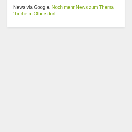
News via Google.
Noch mehr News zum Thema
'Tierheim Olbersdorf'
Weitere Informationen
zum Tierheim
Trägerverein
Beschreibung des Tierheims
Logo