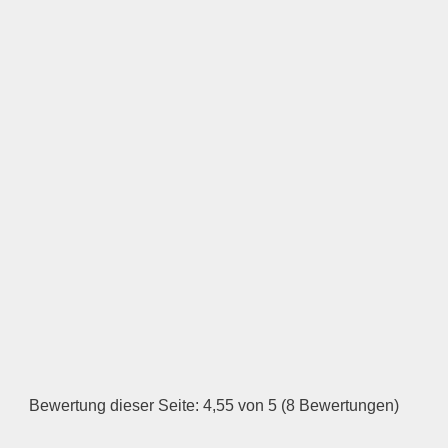
LOGO HOCHLADEN
Keine Datei ausgewählt
Öffnungszeiten
Montag
—
ÖFFNUNGSZEITEN
HINZUFÜGEN
Dienstag
Bewertung dieser Seite: 4,55 von 5 (8 Bewertungen)