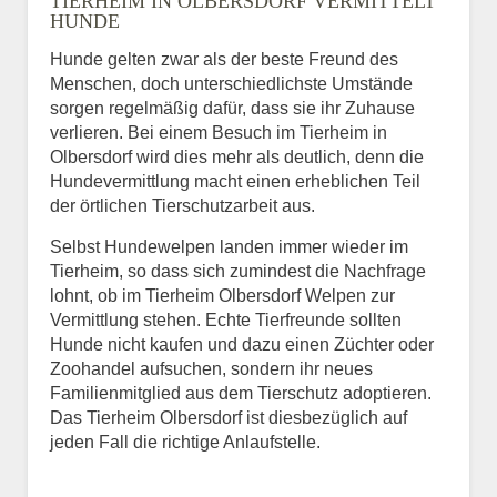
TIERHEIM IN OLBERSDORF VERMITTELT
HUNDE
Hunde gelten zwar als der beste Freund des
E-Mail
*
Menschen, doch unterschiedlichste Umstände
sorgen regelmäßig dafür, dass sie ihr Zuhause
verlieren. Bei einem Besuch im Tierheim in
Olbersdorf wird dies mehr als deutlich, denn die
Hundevermittlung macht einen erheblichen Teil
der örtlichen Tierschutzarbeit aus.
Selbst Hundewelpen landen immer wieder im
Informationen über das
Tierheim, so dass sich zumindest die Nachfrage
Tier.
lohnt, ob im Tierheim Olbersdorf Welpen zur
Vermittlung stehen. Echte Tierfreunde sollten
Hunde nicht kaufen und dazu einen Züchter oder
Zoohandel aufsuchen, sondern ihr neues
Art des Tiers
*
Familienmitglied aus dem Tierschutz adoptieren.
Das Tierheim Olbersdorf ist diesbezüglich auf
jeden Fall die richtige Anlaufstelle.
Name des Tiers