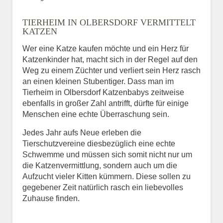
Bild des Tiers
TIERHEIM IN OLBERSDORF VERMITTELT
BILD HOCHLADEN
KATZEN
Keine Datei ausgewählt
Wer eine Katze kaufen möchte und ein Herz für
Katzenkinder hat, macht sich in der Regel auf den
Vermisst seit
Weg zu einem Züchter und verliert sein Herz rasch
an einen kleinen Stubentiger. Dass man im
Tierheim in Olbersdorf Katzenbabys zeitweise
ebenfalls in großer Zahl antrifft, dürfte für einige
Ort des Verschwindens
Menschen eine echte Überraschung sein.
Jedes Jahr aufs Neue erleben die
Tierschutzvereine diesbezüglich eine echte
Schwemme und müssen sich somit nicht nur um
die Katzenvermittlung, sondern auch um die
Aufzucht vieler Kitten kümmern. Diese sollen zu
gegebener Zeit natürlich rasch ein liebevolles
Zuhause finden.
Kontaktdaten des
Besitzers