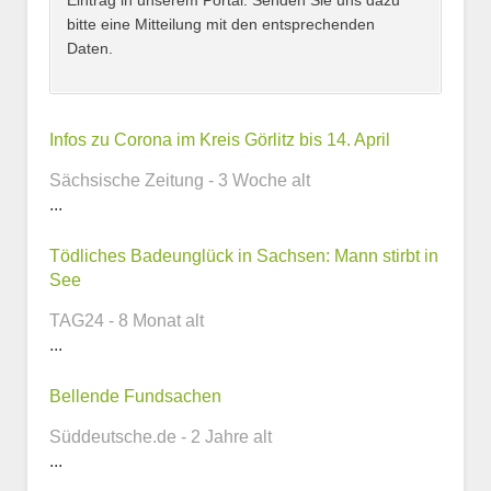
Eintrag in unserem Portal. Senden Sie uns dazu
bitte eine Mitteilung mit den entsprechenden
Daten.
Kontaktmöglichkeiten
Infos zu Corona im Kreis Görlitz bis 14. April
Sächsische Zeitung - 3 Woche alt
E-Mail-Adresse
...
Tödliches Badeunglück in Sachsen: Mann stirbt in
See
Telefonnummer
TAG24 - 8 Monat alt
...
Bellende Fundsachen
Webseite
Süddeutsche.de - 2 Jahre alt
...