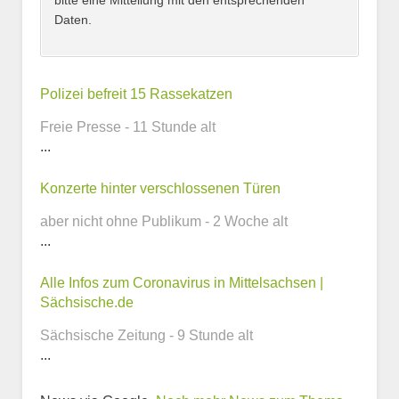
bitte eine Mitteilung mit den entsprechenden
Daten.
Kontaktmöglichkeiten
Polizei befreit 15 Rassekatzen
Freie Presse - 11 Stunde alt
E-Mail-Adresse
...
Konzerte hinter verschlossenen Türen
aber nicht ohne Publikum - 2 Woche alt
Telefonnummer
...
Alle Infos zum Coronavirus in Mittelsachsen |
Sächsische.de
Webseite
Sächsische Zeitung - 9 Stunde alt
...