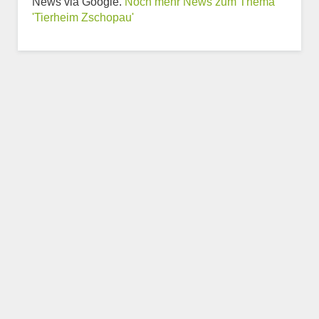
News via Google.
Noch mehr News zum Thema
'Tierheim Zschopau'
Weitere Informationen
zum Tierheim
Trägerverein
Beschreibung des Tierheims
Logo
LOGO HOCHLADEN