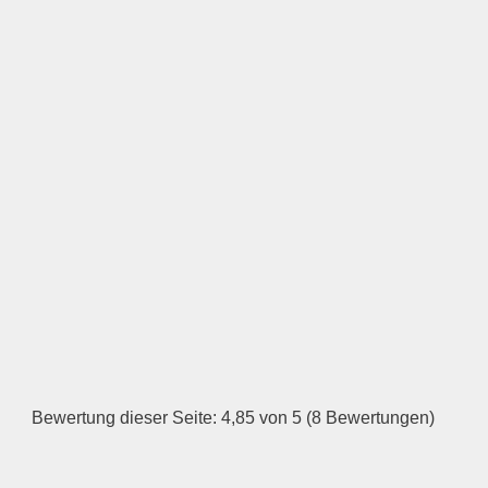
Keine Datei ausgewählt
Öffnungszeiten
Montag
—
ÖFFNUNGSZEITEN
HINZUFÜGEN
Dienstag
Bewertung dieser Seite: 4,85 von 5 (8 Bewertungen)
—