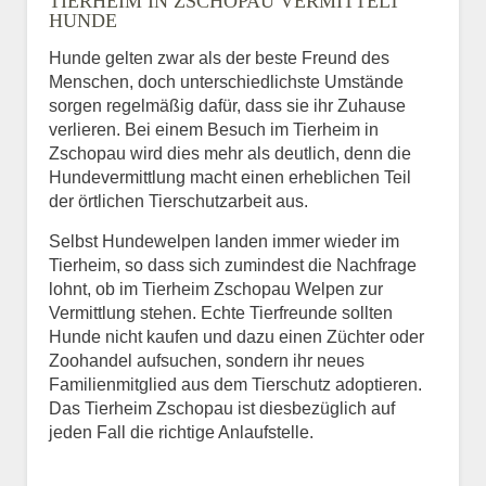
TIERHEIM IN ZSCHOPAU VERMITTELT
HUNDE
Hunde gelten zwar als der beste Freund des
E-Mail
*
Menschen, doch unterschiedlichste Umstände
sorgen regelmäßig dafür, dass sie ihr Zuhause
verlieren. Bei einem Besuch im Tierheim in
Zschopau wird dies mehr als deutlich, denn die
Hundevermittlung macht einen erheblichen Teil
der örtlichen Tierschutzarbeit aus.
Selbst Hundewelpen landen immer wieder im
Informationen über das
Tierheim, so dass sich zumindest die Nachfrage
Tier.
lohnt, ob im Tierheim Zschopau Welpen zur
Vermittlung stehen. Echte Tierfreunde sollten
Hunde nicht kaufen und dazu einen Züchter oder
Zoohandel aufsuchen, sondern ihr neues
Art des Tiers
*
Familienmitglied aus dem Tierschutz adoptieren.
Das Tierheim Zschopau ist diesbezüglich auf
jeden Fall die richtige Anlaufstelle.
Name des Tiers