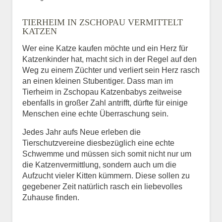
Bild des Tiers
TIERHEIM IN ZSCHOPAU VERMITTELT
BILD HOCHLADEN
KATZEN
Keine Datei ausgewählt
Wer eine Katze kaufen möchte und ein Herz für
Katzenkinder hat, macht sich in der Regel auf den
Vermisst seit
Weg zu einem Züchter und verliert sein Herz rasch
an einen kleinen Stubentiger. Dass man im
Tierheim in Zschopau Katzenbabys zeitweise
ebenfalls in großer Zahl antrifft, dürfte für einige
Ort des Verschwindens
Menschen eine echte Überraschung sein.
Jedes Jahr aufs Neue erleben die
Tierschutzvereine diesbezüglich eine echte
Schwemme und müssen sich somit nicht nur um
die Katzenvermittlung, sondern auch um die
Aufzucht vieler Kitten kümmern. Diese sollen zu
gegebener Zeit natürlich rasch ein liebevolles
Zuhause finden.
Kontaktdaten des
Besitzers