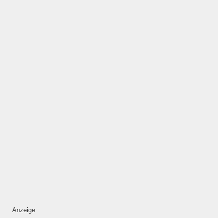
ÖFFNUNGSZEITEN
HINZUFÜGEN
Mittwoch
—
ÖFFNUNGSZEITEN
HINZUFÜGEN
Donnerstag
—
Anzeige