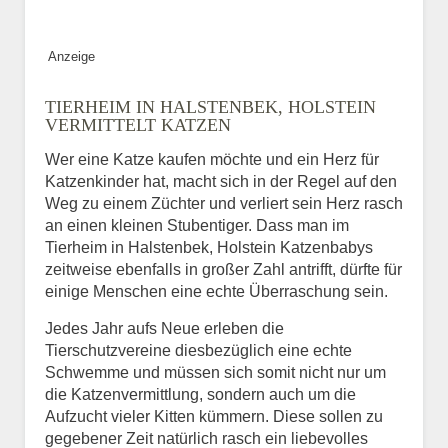
Bild des Tiers
Anzeige
BILD HOCHLADEN
TIERHEIM IN HALSTENBEK, HOLSTEIN
Keine Datei ausgewählt
VERMITTELT KATZEN
Wer eine Katze kaufen möchte und ein Herz für
Vermisst seit
Katzenkinder hat, macht sich in der Regel auf den
Weg zu einem Züchter und verliert sein Herz rasch
an einen kleinen Stubentiger. Dass man im
Tierheim in Halstenbek, Holstein Katzenbabys
Ort des Verschwindens
zeitweise ebenfalls in großer Zahl antrifft, dürfte für
einige Menschen eine echte Überraschung sein.
Jedes Jahr aufs Neue erleben die
Tierschutzvereine diesbezüglich eine echte
Schwemme und müssen sich somit nicht nur um
die Katzenvermittlung, sondern auch um die
Aufzucht vieler Kitten kümmern. Diese sollen zu
gegebener Zeit natürlich rasch ein liebevolles