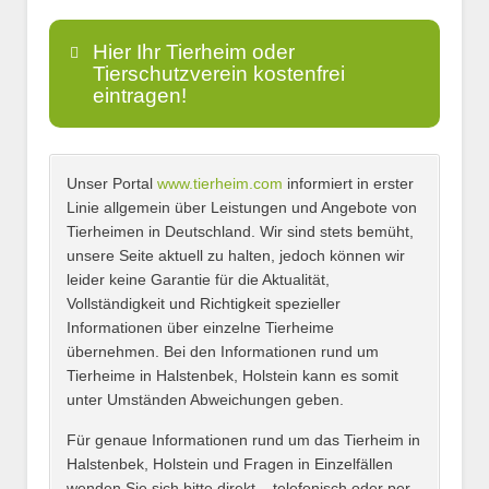
Hier Ihr Tierheim oder
Tierschutzverein kostenfrei
eintragen!
Unser Portal
www.tierheim.com
informiert in erster
Name
*
Linie allgemein über Leistungen und Angebote von
Tierheimen in Deutschland. Wir sind stets bemüht,
unsere Seite aktuell zu halten, jedoch können wir
leider keine Garantie für die Aktualität,
E-Mail
*
Vollständigkeit und Richtigkeit spezieller
Informationen über einzelne Tierheime
übernehmen. Bei den Informationen rund um
Tierheime in Halstenbek, Holstein kann es somit
unter Umständen Abweichungen geben.
Name des Tierheims
*
Für genaue Informationen rund um das Tierheim in
Halstenbek, Holstein und Fragen in Einzelfällen
wenden Sie sich bitte direkt – telefonisch oder per