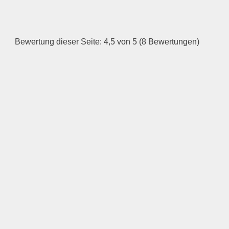
HINZUFÜGEN
Dienstag
Bewertung dieser Seite: 4,5 von 5 (8 Bewertungen)
—
ÖFFNUNGSZEITEN
HINZUFÜGEN
Mittwoch
—
ÖFFNUNGSZEITEN
HINZUFÜGEN