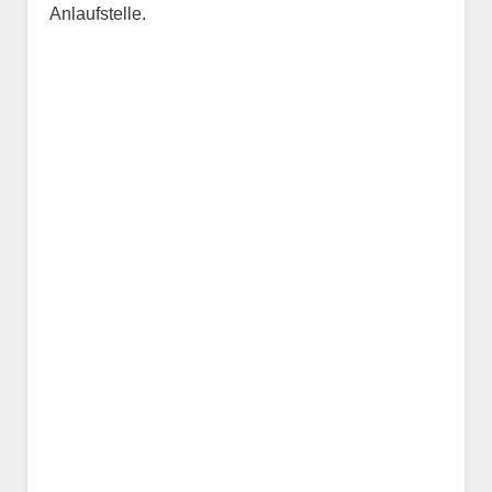
Anlaufstelle.
Name des Tiers
Geschlecht
*
Alter des Tiers
Beschreibung des Tiers
*