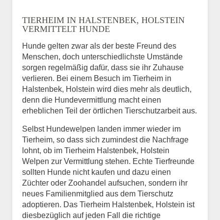
Name
*
TIERHEIM IN HALSTENBEK, HOLSTEIN
VERMITTELT HUNDE
Hunde gelten zwar als der beste Freund des
E-Mail
*
Menschen, doch unterschiedlichste Umstände
sorgen regelmäßig dafür, dass sie ihr Zuhause
verlieren. Bei einem Besuch im Tierheim in
Halstenbek, Holstein wird dies mehr als deutlich,
denn die Hundevermittlung macht einen
erheblichen Teil der örtlichen Tierschutzarbeit aus.
Selbst Hundewelpen landen immer wieder im
Informationen über das
Tierheim, so dass sich zumindest die Nachfrage
Tier.
lohnt, ob im Tierheim Halstenbek, Holstein
Welpen zur Vermittlung stehen. Echte Tierfreunde
sollten Hunde nicht kaufen und dazu einen
Züchter oder Zoohandel aufsuchen, sondern ihr
Art des Tiers
*
neues Familienmitglied aus dem Tierschutz
adoptieren. Das Tierheim Halstenbek, Holstein ist
diesbezüglich auf jeden Fall die richtige