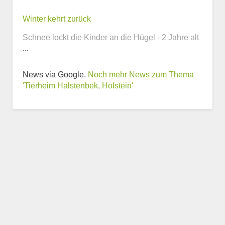
Winter kehrt zurück
Webseite
Schnee lockt die Kinder an die Hügel - 2 Jahre alt
...
News via Google.
Noch mehr News zum Thema
'Tierheim Halstenbek, Holstein'
Weitere Informationen
zum Tierheim
Trägerverein
Beschreibung des Tierheims