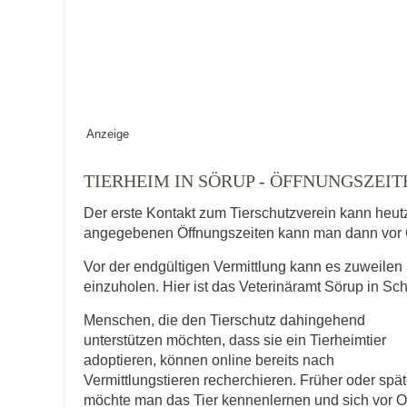
Keine Datei 
BILD HOCHLADEN
Vermisst seit
Anzeige
Ort des Verschwindens
TIERHEIM IN SÖRUP - ÖFFNUNGSZE
Der erste Kontakt zum Tierschutzverein kann heut
angegebenen Öffnungszeiten kann man dann vor 
Vor der endgültigen Vermittlung kann es zuweilen 
einzuholen. Hier ist das Veterinäramt Sörup in Sch
Menschen, die den Tierschutz dahingehend
Kontaktdaten des Besitzer
unterstützen möchten, dass sie ein Tierheimtier
adoptieren, können online bereits nach
Diese Daten werden zu Kontaktaufnahme 
Vermittlungstieren recherchieren. Früher oder spät
möchte man das Tier kennenlernen und sich vor O