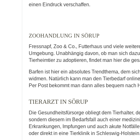
E-Mail-Adresse
einen Eindruck verschaffen.
Telefonnummer
ZOOHANDLUNG IN SÖRUP
Fressnapf, Zoo & Co., Futterhaus und viele weite
Umgebung. Unabhängig davon, ob man sich dazu en
Tierheimtier zu adoptieren, findet man hier die ge
Mit Absenden der Daten akzeptiere ic
Barfen ist hier ein absolutes Trendthema, dem s
widmen. Natürlich kann man den Tierbedarf online
Per Post bekommt man dann alles bequem nach Ha
TIERARZT IN SÖRUP
Die Gesundheitsfürsorge obliegt dem Tierhalter, de
sondern diesem im Bedarfsfall auch einer medizi
Erkrankungen, Impfungen und auch akute Notfälle 
oder direkt in eine Tierklinik in Schleswig-Holstein