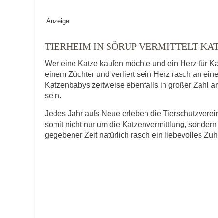
Geschlecht
*
Anzeige
TIERHEIM IN SÖRUP VERMITTELT KA
Wer eine Katze kaufen möchte und ein Herz für Ka
Alter des Tiers
einem Züchter und verliert sein Herz rasch an ein
Katzenbabys zeitweise ebenfalls in großer Zahl an
sein.
Beschreibung des Tiers
*
Jedes Jahr aufs Neue erleben die Tierschutzver
somit nicht nur um die Katzenvermittlung, sondern
gegebener Zeit natürlich rasch ein liebevolles Zu
Bild des Tiers