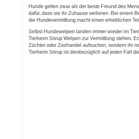
Hunde gelten zwar als der beste Freund des Men
dafür, dass sie ihr Zuhause verlieren. Bei einem B
E-Mail
*
die Hundevermittlung macht einen erheblichen Teil 
Selbst Hundewelpen landen immer wieder im Tierh
Tierheim Sörup Welpen zur Vermittlung stehen. Ec
Züchter oder Zoohandel aufsuchen, sondern ihr n
Tierheim Sörup ist diesbezüglich auf jeden Fall die 
Informationen über das Tie
Art des Tiers
*
Name des Tiers