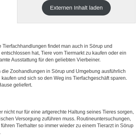
Externen Inhalt laden
re Tierfachhandlungen findet man auch in Sörup und
tschlossen hat, Tiere vom Tiermarkt zu kaufen oder ein
samte Ausstattung für den geliebten Vierbeiner.
h die
Datenschutzbedinungen.
.
ich die Zoohandlungen in Sörup und Umgebung ausführlich
 kaufen und sich so den Weg ins Tierfachgeschäft sparen.
ABSENDEN
use geliefert.
r nicht nur für eine artgerechte Haltung seines Tieres sorgen,
nischen Versorgung zuführen muss. Routineuntersuchungen,
führen Tierhalter so immer wieder zu einem Tierarzt in Sörup
.