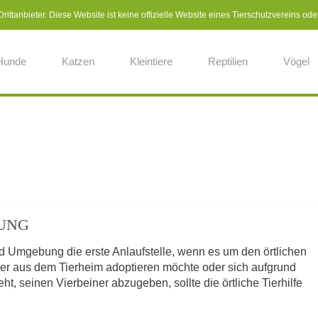
ittanbieter. Diese Website ist keine offizielle Website eines Tierschutzvereins ode
Hunde
Katzen
Kleintiere
Reptilien
Vögel
BUNG
d Umgebung die erste Anlaufstelle, wenn es um den örtlichen
ier aus dem Tierheim adoptieren möchte oder sich aufgrund
, seinen Vierbeiner abzugeben, sollte die örtliche Tierhilfe