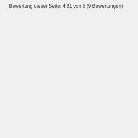
Bewertung dieser Seite: 4,81 von 5 (9 Bewertungen)
—
ÖFFNUNGSZEITEN
HINZUFÜGEN
Mittwoch
—
ÖFFNUNGSZEITEN
HINZUFÜGEN
Donnerstag