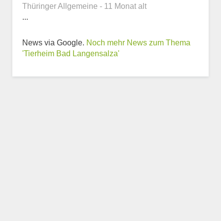
Thüringer Allgemeine - 11 Monat alt
...
News via Google.
Noch mehr News zum Thema
Weitere Informationen
'Tierheim Bad Langensalza'
zum Tierheim
Trägerverein
Beschreibung des Tierheims
Logo