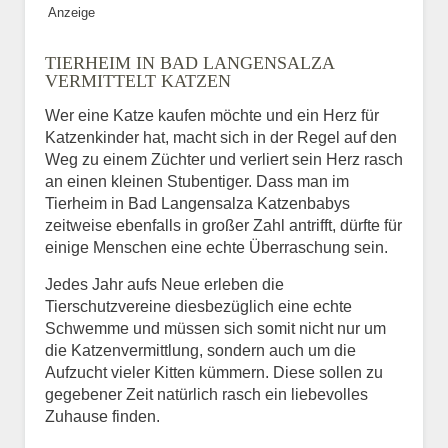
Anzeige
Bild des Tiers
TIERHEIM IN BAD LANGENSALZA
BILD HOCHLADEN
VERMITTELT KATZEN
Keine Datei ausgewählt
Wer eine Katze kaufen möchte und ein Herz für
Katzenkinder hat, macht sich in der Regel auf den
Vermisst seit
Weg zu einem Züchter und verliert sein Herz rasch
an einen kleinen Stubentiger. Dass man im
Tierheim in Bad Langensalza Katzenbabys
zeitweise ebenfalls in großer Zahl antrifft, dürfte für
Ort des Verschwindens
einige Menschen eine echte Überraschung sein.
Jedes Jahr aufs Neue erleben die
Tierschutzvereine diesbezüglich eine echte
Schwemme und müssen sich somit nicht nur um
die Katzenvermittlung, sondern auch um die
Aufzucht vieler Kitten kümmern. Diese sollen zu
gegebener Zeit natürlich rasch ein liebevolles
Zuhause finden.
Kontaktdaten des