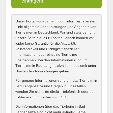
eintragen!
Unser Portal
www.tierheim.com
informiert in erster
Name
*
Linie allgemein über Leistungen und Angebote von
Tierheimen in Deutschland. Wir sind stets bemüht,
unsere Seite aktuell zu halten, jedoch können wir
leider keine Garantie für die Aktualität,
E-Mail
*
Vollständigkeit und Richtigkeit spezieller
Informationen über einzelne Tierheime
übernehmen. Bei den Informationen rund um
Tierheime in Bad Langensalza kann es somit unter
Umständen Abweichungen geben.
Name des Tierheims
*
Für genaue Informationen rund um das Tierheim in
Bad Langensalza und Fragen in Einzelfällen
wenden Sie sich bitte direkt – telefonisch oder per
E-Mail – an Ihr Tierheim vor Ort.
Adresse
*
Die Informationen über das Tierheim in Bad
Langensalza sind nicht mehr aktuell? Gerne