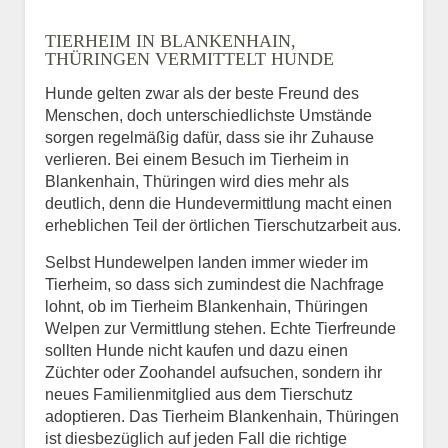
Name
*
TIERHEIM IN BLANKENHAIN,
THÜRINGEN VERMITTELT HUNDE
Hunde gelten zwar als der beste Freund des
E-Mail
*
Menschen, doch unterschiedlichste Umstände
sorgen regelmäßig dafür, dass sie ihr Zuhause
verlieren. Bei einem Besuch im Tierheim in
Blankenhain, Thüringen wird dies mehr als
deutlich, denn die Hundevermittlung macht einen
erheblichen Teil der örtlichen Tierschutzarbeit aus.
Selbst Hundewelpen landen immer wieder im
Informationen über das
Tierheim, so dass sich zumindest die Nachfrage
Tier.
lohnt, ob im Tierheim Blankenhain, Thüringen
Welpen zur Vermittlung stehen. Echte Tierfreunde
sollten Hunde nicht kaufen und dazu einen
Züchter oder Zoohandel aufsuchen, sondern ihr
Art des Tiers
*
neues Familienmitglied aus dem Tierschutz
adoptieren. Das Tierheim Blankenhain, Thüringen
ist diesbezüglich auf jeden Fall die richtige