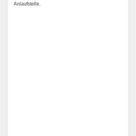
Anlaufstelle.
Name des Tiers
Geschlecht
*
Alter des Tiers
Beschreibung des Tiers
*