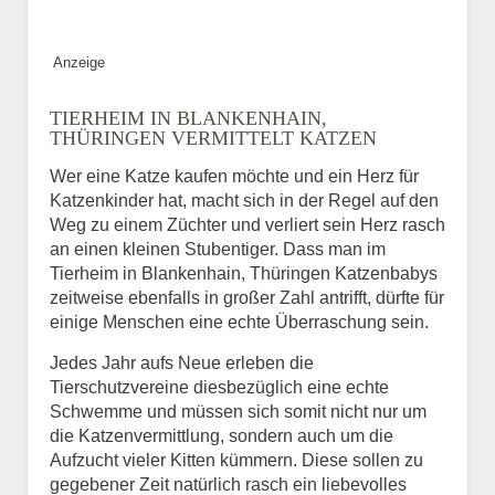
Bild des Tiers
Anzeige
BILD HOCHLADEN
TIERHEIM IN BLANKENHAIN,
Keine Datei ausgewählt
THÜRINGEN VERMITTELT KATZEN
Wer eine Katze kaufen möchte und ein Herz für
Vermisst seit
Katzenkinder hat, macht sich in der Regel auf den
Weg zu einem Züchter und verliert sein Herz rasch
an einen kleinen Stubentiger. Dass man im
Tierheim in Blankenhain, Thüringen Katzenbabys
Ort des Verschwindens
zeitweise ebenfalls in großer Zahl antrifft, dürfte für
einige Menschen eine echte Überraschung sein.
Jedes Jahr aufs Neue erleben die
Tierschutzvereine diesbezüglich eine echte
Schwemme und müssen sich somit nicht nur um
die Katzenvermittlung, sondern auch um die
Aufzucht vieler Kitten kümmern. Diese sollen zu
gegebener Zeit natürlich rasch ein liebevolles