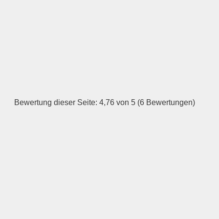
ÖFFNUNGSZEITEN
HINZUFÜGEN
Dienstag
—
Bewertung dieser Seite: 4,76 von 5 (6 Bewertungen)
ÖFFNUNGSZEITEN
HINZUFÜGEN
Mittwoch
—