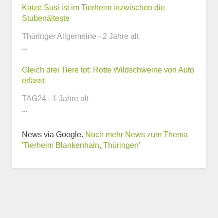
Telefonnummer
Katze Susi ist im Tierheim inzwischen die
Stubenälteste
Thüringer Allgemeine - 2 Jahre alt
...
Webseite
Gleich drei Tiere tot: Rotte Wildschweine von Auto
erfasst
TAG24 - 1 Jahre alt
...
Weitere Informationen
zum Tierheim
News via Google.
Noch mehr News zum Thema
'Tierheim Blankenhain, Thüringen'
Trägerverein
Beschreibung des Tierheims