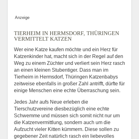
Bild des Tiers
Anzeige
BILD HOCHLADEN
TIERHEIM IN HERMSDORF, THÜRINGEN
Keine Datei ausgewählt
VERMITTELT KATZEN
Wer eine Katze kaufen möchte und ein Herz für
Vermisst seit
Katzenkinder hat, macht sich in der Regel auf den
Weg zu einem Züchter und verliert sein Herz rasch
an einen kleinen Stubentiger. Dass man im
Tierheim in Hermsdorf, Thüringen Katzenbabys
Ort des Verschwindens
zeitweise ebenfalls in großer Zahl antrifft, dürfte für
einige Menschen eine echte Überraschung sein.
Jedes Jahr aufs Neue erleben die
Tierschutzvereine diesbezüglich eine echte
Schwemme und müssen sich somit nicht nur um
die Katzenvermittlung, sondern auch um die
Aufzucht vieler Kitten kümmern. Diese sollen zu
gegebener Zeit natürlich rasch ein liebevolles