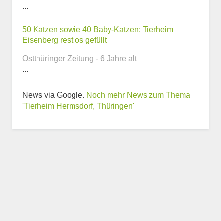
...
50 Katzen sowie 40 Baby-Katzen: Tierheim
Webseite
Eisenberg restlos gefüllt
Ostthüringer Zeitung - 6 Jahre alt
...
News via Google.
Noch mehr News zum Thema
Weitere Informationen
'Tierheim Hermsdorf, Thüringen'
zum Tierheim
Trägerverein
Beschreibung des Tierheims