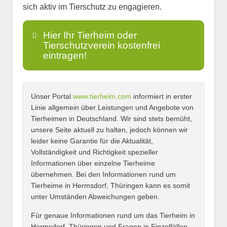
sich aktiv im Tierschutz zu engagieren.
Hier Ihr Tierheim oder
Tierschutzverein kostenfrei
eintragen!
Unser Portal
www.tierheim.com
informiert in erster
Name
*
Linie allgemein über Leistungen und Angebote von
Tierheimen in Deutschland. Wir sind stets bemüht,
unsere Seite aktuell zu halten, jedoch können wir
leider keine Garantie für die Aktualität,
E-Mail
*
Vollständigkeit und Richtigkeit spezieller
Informationen über einzelne Tierheime
übernehmen. Bei den Informationen rund um
Tierheime in Hermsdorf, Thüringen kann es somit
unter Umständen Abweichungen geben.
Name des Tierheims
*
Für genaue Informationen rund um das Tierheim in
Hermsdorf, Thüringen und Fragen in Einzelfällen