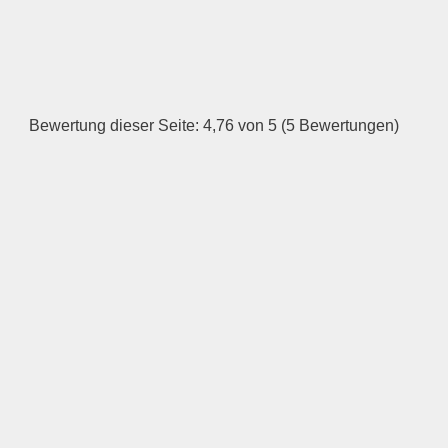
HINZUFÜGEN
Dienstag
Bewertung dieser Seite: 4,76 von 5 (5 Bewertungen)
—
ÖFFNUNGSZEITEN
HINZUFÜGEN
Mittwoch
—
ÖFFNUNGSZEITEN