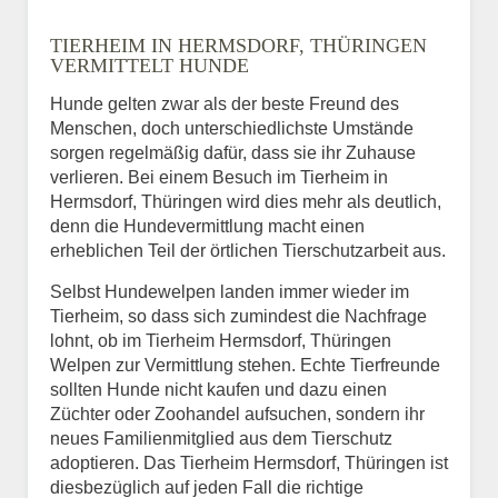
Name
*
TIERHEIM IN HERMSDORF, THÜRINGEN
VERMITTELT HUNDE
Hunde gelten zwar als der beste Freund des
E-Mail
*
Menschen, doch unterschiedlichste Umstände
sorgen regelmäßig dafür, dass sie ihr Zuhause
verlieren. Bei einem Besuch im Tierheim in
Hermsdorf, Thüringen wird dies mehr als deutlich,
denn die Hundevermittlung macht einen
erheblichen Teil der örtlichen Tierschutzarbeit aus.
Selbst Hundewelpen landen immer wieder im
Informationen über das
Tierheim, so dass sich zumindest die Nachfrage
Tier.
lohnt, ob im Tierheim Hermsdorf, Thüringen
Welpen zur Vermittlung stehen. Echte Tierfreunde
sollten Hunde nicht kaufen und dazu einen
Züchter oder Zoohandel aufsuchen, sondern ihr
Art des Tiers
*
neues Familienmitglied aus dem Tierschutz
adoptieren. Das Tierheim Hermsdorf, Thüringen ist
diesbezüglich auf jeden Fall die richtige