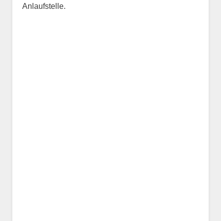
Anlaufstelle.
Name des Tiers
Geschlecht
*
Alter des Tiers
Beschreibung des Tiers
*