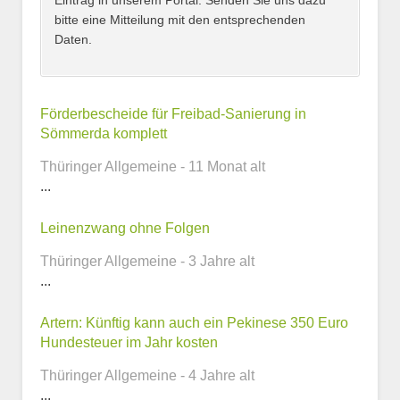
Eintrag in unserem Portal. Senden Sie uns dazu
bitte eine Mitteilung mit den entsprechenden
Daten.
Kontaktmöglichkeiten
Förderbescheide für Freibad-Sanierung in
Sömmerda komplett
E-Mail-Adresse
Thüringer Allgemeine - 11 Monat alt
...
Leinenzwang ohne Folgen
Telefonnummer
Thüringer Allgemeine - 3 Jahre alt
...
Artern: Künftig kann auch ein Pekinese 350 Euro
Webseite
Hundesteuer im Jahr kosten
Thüringer Allgemeine - 4 Jahre alt
...