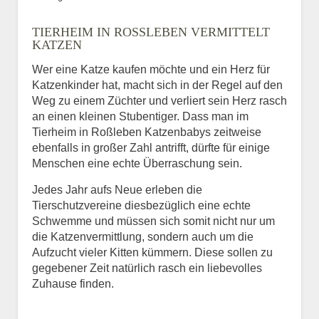
Bild des Tiers
TIERHEIM IN ROSSLEBEN VERMITTELT K
BILD HOCHLADEN
ATZEN
Keine Datei ausgewählt
Wer eine Katze kaufen möchte und ein Herz für
Katzenkinder hat, macht sich in der Regel auf den
Vermisst seit
Weg zu einem Züchter und verliert sein Herz rasch
an einen kleinen Stubentiger. Dass man im
Tierheim in Roßleben Katzenbabys zeitweise
ebenfalls in großer Zahl antrifft, dürfte für einige
Ort des Verschwindens
Menschen eine echte Überraschung sein.
Jedes Jahr aufs Neue erleben die
Tierschutzvereine diesbezüglich eine echte
Schwemme und müssen sich somit nicht nur um
die Katzenvermittlung, sondern auch um die
Aufzucht vieler Kitten kümmern. Diese sollen zu
gegebener Zeit natürlich rasch ein liebevolles
Zuhause finden.
Kontaktdaten des
Besitzers