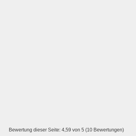
LOGO HOCHLADEN
Keine Datei ausgewählt
Öffnungszeiten
Montag
—
ÖFFNUNGSZEITEN
HINZUFÜGEN
Dienstag
Bewertung dieser Seite: 4,59 von 5 (10 Bewertungen)