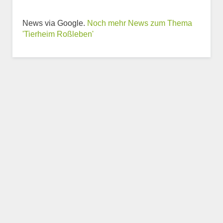
News via Google.
Noch mehr News zum Thema
Weitere Informationen
'Tierheim Roßleben'
zum Tierheim
Trägerverein
Beschreibung des Tierheims
Logo