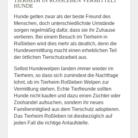
TIERHEIM IN ROSSLEBEN VERMITTELT H
UNDE
Hunde gelten zwar als der beste Freund des
E-Mail
*
Menschen, doch unterschiedlichste Umstände
sorgen regelmäßig dafür, dass sie ihr Zuhause
verlieren. Bei einem Besuch im Tierheim in
Roßleben wird dies mehr als deutlich, denn die
Hundevermittlung macht einen erheblichen Teil
der örtlichen Tierschutzarbeit aus.
Selbst Hundewelpen landen immer wieder im
Informationen über das
Tierheim, so dass sich zumindest die Nachfrage
Tier.
lohnt, ob im Tierheim Roßleben Welpen zur
Vermittlung stehen. Echte Tierfreunde sollten
Hunde nicht kaufen und dazu einen Züchter oder
Zoohandel aufsuchen, sondern ihr neues
Art des Tiers
*
Familienmitglied aus dem Tierschutz adoptieren.
Das Tierheim Roßleben ist diesbezüglich auf
jeden Fall die richtige Anlaufstelle.
Name des Tiers