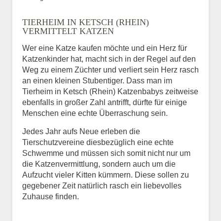
Bild des Tiers
TIERHEIM IN KETSCH (RHEIN)
BILD HOCHLADEN
VERMITTELT KATZEN
Keine Datei ausgewählt
Wer eine Katze kaufen möchte und ein Herz für
Katzenkinder hat, macht sich in der Regel auf den
Vermisst seit
Weg zu einem Züchter und verliert sein Herz rasch
an einen kleinen Stubentiger. Dass man im
Tierheim in Ketsch (Rhein) Katzenbabys zeitweise
ebenfalls in großer Zahl antrifft, dürfte für einige
Ort des Verschwindens
Menschen eine echte Überraschung sein.
Jedes Jahr aufs Neue erleben die
Tierschutzvereine diesbezüglich eine echte
Schwemme und müssen sich somit nicht nur um
die Katzenvermittlung, sondern auch um die
Aufzucht vieler Kitten kümmern. Diese sollen zu
gegebener Zeit natürlich rasch ein liebevolles
Zuhause finden.
Kontaktdaten des
Besitzers