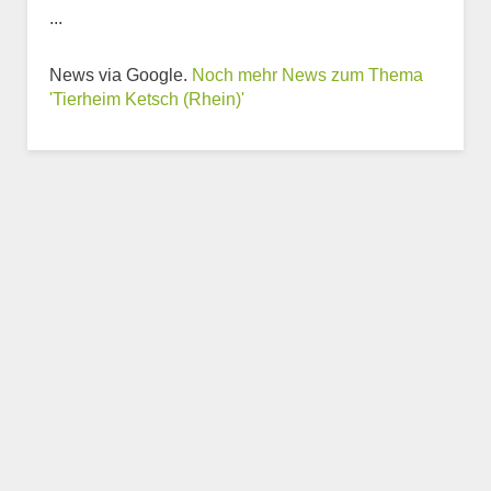
...
News via Google.
Noch mehr News zum Thema
Weitere Informationen
'Tierheim Ketsch (Rhein)'
zum Tierheim
Trägerverein
Beschreibung des Tierheims
Logo