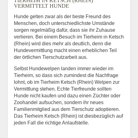
TIERHEIM IN KETSCH (RHEIN)
VERMITTELT HUNDE
Hunde gelten zwar als der beste Freund des
E-Mail
*
Menschen, doch unterschiedlichste Umstände
sorgen regelmäßig dafür, dass sie ihr Zuhause
verlieren. Bei einem Besuch im Tierheim in Ketsch
(Rhein) wird dies mehr als deutlich, denn die
Hundevermittlung macht einen erheblichen Teil
der örtlichen Tierschutzarbeit aus.
Selbst Hundewelpen landen immer wieder im
Informationen über das
Tierheim, so dass sich zumindest die Nachfrage
Tier.
lohnt, ob im Tierheim Ketsch (Rhein) Welpen zur
Vermittlung stehen. Echte Tierfreunde sollten
Hunde nicht kaufen und dazu einen Züchter oder
Zoohandel aufsuchen, sondern ihr neues
Art des Tiers
*
Familienmitglied aus dem Tierschutz adoptieren.
Das Tierheim Ketsch (Rhein) ist diesbezüglich auf
jeden Fall die richtige Anlaufstelle.
Name des Tiers