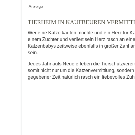
Geschlecht
*
Anzeige
TIERHEIM IN KAUFBEUREN VERMITT
Wer eine Katze kaufen möchte und ein Herz für Ka
Alter des Tiers
einem Züchter und verliert sein Herz rasch an ei
Katzenbabys zeitweise ebenfalls in großer Zahl an
sein.
Beschreibung des Tiers
*
Jedes Jahr aufs Neue erleben die Tierschutzver
somit nicht nur um die Katzenvermittlung, sondern
gegebener Zeit natürlich rasch ein liebevolles Zu
Bild des Tiers
Keine Datei 
BILD HOCHLADEN