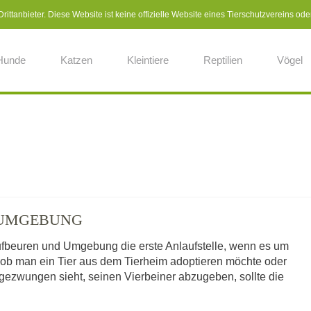
ittanbieter. Diese Website ist keine offizielle Website eines Tierschutzvereins ode
Hunde
Katzen
Kleintiere
Reptilien
Vögel
 UMGEBUNG
ufbeuren und Umgebung die erste Anlaufstelle, wenn es um
 ob man ein Tier aus dem Tierheim adoptieren möchte oder
gezwungen sieht, seinen Vierbeiner abzugeben, sollte die