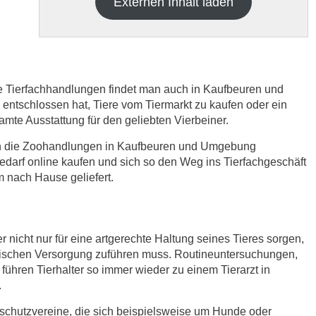
Externen Inhalt laden
re Tierfachhandlungen findet man auch in Kaufbeuren und
tschlossen hat, Tiere vom Tiermarkt zu kaufen oder ein
samte Ausstattung für den geliebten Vierbeiner.
h die
Datenschutzbedinungen.
.
ich die Zoohandlungen in Kaufbeuren und Umgebung
edarf online kaufen und sich so den Weg ins Tierfachgeschäft
ABSENDEN
 nach Hause geliefert.
r nicht nur für eine artgerechte Haltung seines Tieres sorgen,
nischen Versorgung zuführen muss. Routineuntersuchungen,
ühren Tierhalter so immer wieder zu einem Tierarzt in
.
rschutzvereine, die sich beispielsweise um Hunde oder