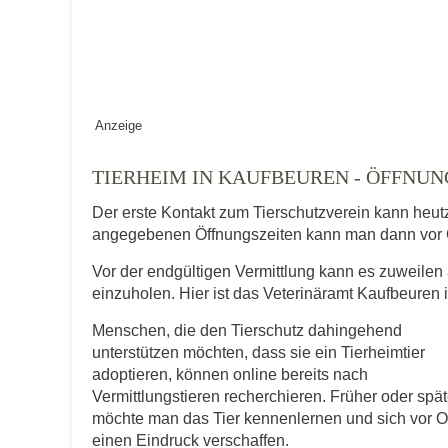
Vermisst seit
Anzeige
Ort des Verschwindens
TIERHEIM IN KAUFBEUREN - ÖFFNU
Der erste Kontakt zum Tierschutzverein kann heut
angegebenen Öffnungszeiten kann man dann vor 
Vor der endgültigen Vermittlung kann es zuweilen 
einzuholen. Hier ist das Veterinäramt Kaufbeuren 
Menschen, die den Tierschutz dahingehend
Kontaktdaten des Besitzer
unterstützen möchten, dass sie ein Tierheimtier
adoptieren, können online bereits nach
Diese Daten werden zu Kontaktaufnahme 
Vermittlungstieren recherchieren. Früher oder spät
möchte man das Tier kennenlernen und sich vor O
E-Mail-Adresse
einen Eindruck verschaffen.