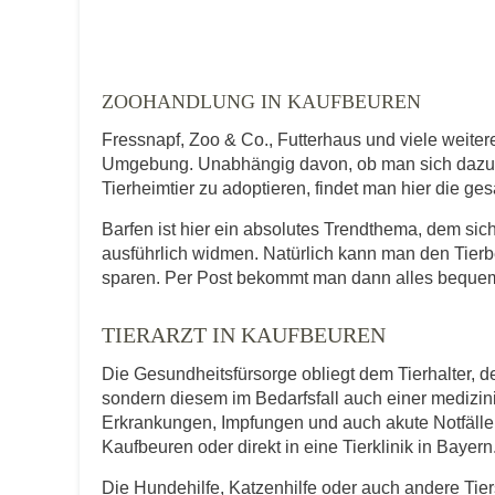
Telefonnummer
ZOOHANDLUNG IN KAUFBEUREN
Fressnapf, Zoo & Co., Futterhaus und viele weite
Umgebung. Unabhängig davon, ob man sich dazu en
Tierheimtier zu adoptieren, findet man hier die ge
Mit Absenden der Daten akzeptiere ic
Barfen ist hier ein absolutes Trendthema, dem s
ausführlich widmen. Natürlich kann man den Tierb
sparen. Per Post bekommt man dann alles bequem
TIERARZT IN KAUFBEUREN
Die Gesundheitsfürsorge obliegt dem Tierhalter, de
sondern diesem im Bedarfsfall auch einer medizi
Erkrankungen, Impfungen und auch akute Notfälle f
Kaufbeuren oder direkt in eine Tierklinik in Bayern
Die Hundehilfe, Katzenhilfe oder auch andere Tie