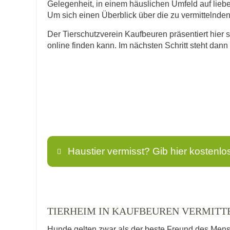
Gelegenheit, in einem häuslichen Umfeld auf lie
Um sich einen Überblick über die zu vermittelnden T
Der Tierschutzverein Kaufbeuren präsentiert hier s
online finden kann. Im nächsten Schritt steht dan
Haustier vermisst? Gib hier kostenlo
Name
*
TIERHEIM IN KAUFBEUREN VERMITT
Hunde gelten zwar als der beste Freund des Men