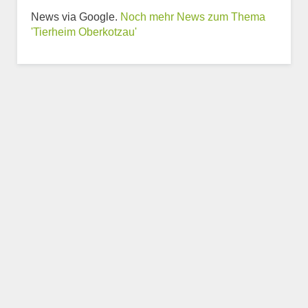
News via Google.
Noch mehr News zum Thema
Weitere Informationen
'Tierheim Oberkotzau'
zum Tierheim
Trägerverein
Beschreibung des Tierheims
Logo
LOGO HOCHLADEN