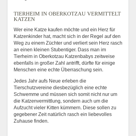
Bild des Tiers
TIERHEIM IN OBERKOTZAU VERMITTELT
BILD HOCHLADEN
KATZEN
Keine Datei ausgewählt
Wer eine Katze kaufen möchte und ein Herz für
Katzenkinder hat, macht sich in der Regel auf den
Vermisst seit
Weg zu einem Züchter und verliert sein Herz rasch
an einen kleinen Stubentiger. Dass man im
Tierheim in Oberkotzau Katzenbabys zeitweise
ebenfalls in großer Zahl antrifft, dürfte für einige
Ort des Verschwindens
Menschen eine echte Überraschung sein.
Jedes Jahr aufs Neue erleben die
Tierschutzvereine diesbezüglich eine echte
Schwemme und müssen sich somit nicht nur um
die Katzenvermittlung, sondern auch um die
Aufzucht vieler Kitten kümmern. Diese sollen zu
gegebener Zeit natürlich rasch ein liebevolles
Zuhause finden.
Kontaktdaten des
Besitzers