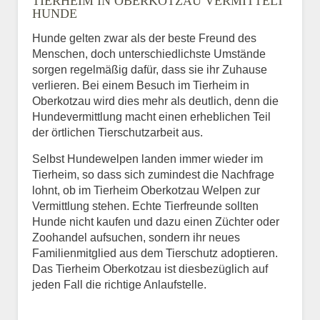
TIERHEIM IN OBERKOTZAU VERMITTELT
HUNDE
Hunde gelten zwar als der beste Freund des
E-Mail
*
Menschen, doch unterschiedlichste Umstände
sorgen regelmäßig dafür, dass sie ihr Zuhause
verlieren. Bei einem Besuch im Tierheim in
Oberkotzau wird dies mehr als deutlich, denn die
Hundevermittlung macht einen erheblichen Teil
der örtlichen Tierschutzarbeit aus.
Selbst Hundewelpen landen immer wieder im
Informationen über das
Tierheim, so dass sich zumindest die Nachfrage
Tier.
lohnt, ob im Tierheim Oberkotzau Welpen zur
Vermittlung stehen. Echte Tierfreunde sollten
Hunde nicht kaufen und dazu einen Züchter oder
Zoohandel aufsuchen, sondern ihr neues
Art des Tiers
*
Familienmitglied aus dem Tierschutz adoptieren.
Das Tierheim Oberkotzau ist diesbezüglich auf
jeden Fall die richtige Anlaufstelle.
Name des Tiers