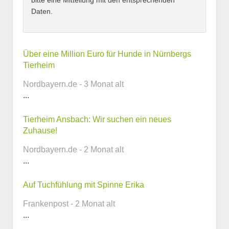
bitte eine Mitteilung mit den entsprechenden
Daten.
Kontaktmöglichkeiten
Über eine Million Euro für Hunde in Nürnbergs
Tierheim
E-Mail-Adresse
Nordbayern.de - 3 Monat alt
...
Tierheim Ansbach: Wir suchen ein neues
Telefonnummer
Zuhause!
Nordbayern.de - 2 Monat alt
...
Webseite
Auf Tuchfühlung mit Spinne Erika
Frankenpost - 2 Monat alt
...