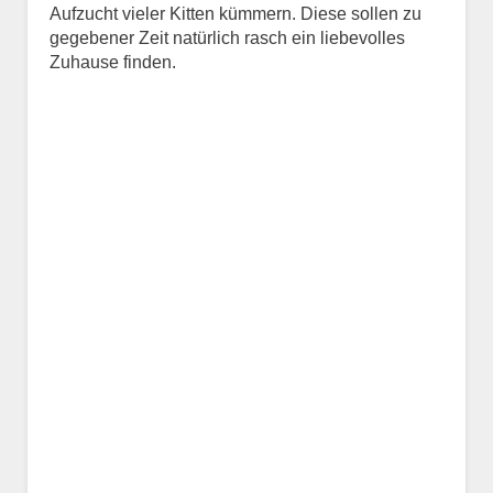
Aufzucht vieler Kitten kümmern. Diese sollen zu
Kontaktdaten des
gegebener Zeit natürlich rasch ein liebevolles
Besitzers
Zuhause finden.
Diese Daten werden zu
Kontaktaufnahme veröffentlicht.
E-Mail-Adresse
Telefonnummer
Mit Absenden der Daten
akzeptiere ich die
Datenschutzbedinungen.
.