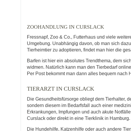
Telefonnummer
ZOOHANDLUNG IN CURSLACK
Fressnapf, Zoo & Co., Futterhaus und viele weite
Umgebung. Unabhängig davon, ob man sich dazu en
Tierheimtier zu adoptieren, findet man hier die ge
Mit Absenden der Daten akzeptiere ic
Barfen ist hier ein absolutes Trendthema, dem s
widmen. Natürlich kann man den Tierbedarf online
Per Post bekommt man dann alles bequem nach Ha
TIERARZT IN CURSLACK
Die Gesundheitsfürsorge obliegt dem Tierhalter, de
sondern diesem im Bedarfsfall auch einer medizi
Erkrankungen, Impfungen und auch akute Notfälle f
Curslack oder direkt in eine Tierklinik in Hamburg.
Die Hundehilfe, Katzenhilfe oder auch andere Tie