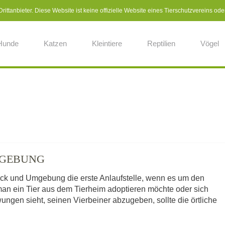
ittanbieter. Diese Website ist keine offizielle Website eines Tierschutzvereins ode
Hunde
Katzen
Kleintiere
Reptilien
Vögel
MGEBUNG
ack und Umgebung die erste Anlaufstelle, wenn es um den
man ein Tier aus dem Tierheim adoptieren möchte oder sich
ngen sieht, seinen Vierbeiner abzugeben, sollte die örtliche