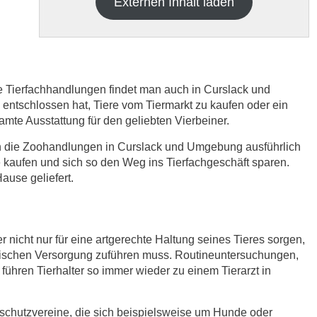
Externen Inhalt laden
re Tierfachhandlungen findet man auch in Curslack und
tschlossen hat, Tiere vom Tiermarkt zu kaufen oder ein
samte Ausstattung für den geliebten Vierbeiner.
h die
Datenschutzbedinungen.
.
ich die Zoohandlungen in Curslack und Umgebung ausführlich
 kaufen und sich so den Weg ins Tierfachgeschäft sparen.
ABSENDEN
use geliefert.
r nicht nur für eine artgerechte Haltung seines Tieres sorgen,
nischen Versorgung zuführen muss. Routineuntersuchungen,
ühren Tierhalter so immer wieder zu einem Tierarzt in
rschutzvereine, die sich beispielsweise um Hunde oder