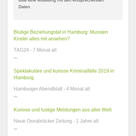
bitte eine Mitteilung mit den entsprechenden
Daten.
Kontaktmöglichkeiten
Blutige Beziehungstat in Hamburg: Mussten
Kinder alles mit ansehen?
E-Mail-Adresse
TAG24 - 7 Monat alt
...
Spektakuläre und kuriose Kriminalfälle 2019 in
Telefonnummer
Hamburg
Hamburger Abendblatt - 4 Monat alt
...
Webseite
Kuriose und lustige Meldungen aus aller Welt
Neue Osnabrücker Zeitung - 1 Jahre alt
...