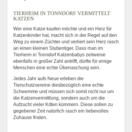
Bild des Tiers
TIERHEIM IN TONNDORF VERMITTELT
BILD HOCHLADEN
KATZEN
Keine Datei ausgewählt
Wer eine Katze kaufen möchte und ein Herz für
Katzenkinder hat, macht sich in der Regel auf den
Vermisst seit
Weg zu einem Züchter und verliert sein Herz rasch
an einen kleinen Stubentiger. Dass man im
Tierheim in Tonndorf Katzenbabys zeitweise
ebenfalls in großer Zahl antrifft, dürfte für einige
Ort des Verschwindens
Menschen eine echte Überraschung sein.
Jedes Jahr aufs Neue erleben die
Tierschutzvereine diesbezüglich eine echte
Schwemme und müssen sich somit nicht nur um
die Katzenvermittlung, sondern auch um die
Aufzucht vieler Kitten kümmern. Diese sollen zu
gegebener Zeit natürlich rasch ein liebevolles
Zuhause finden.
Kontaktdaten des
Besitzers