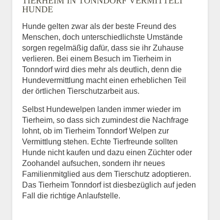
TIERHEIM IN TONNDORF VERMITTELT
HUNDE
Hunde gelten zwar als der beste Freund des
E-Mail
*
Menschen, doch unterschiedlichste Umstände
sorgen regelmäßig dafür, dass sie ihr Zuhause
verlieren. Bei einem Besuch im Tierheim in
Tonndorf wird dies mehr als deutlich, denn die
Hundevermittlung macht einen erheblichen Teil
der örtlichen Tierschutzarbeit aus.
Selbst Hundewelpen landen immer wieder im
Informationen über das
Tierheim, so dass sich zumindest die Nachfrage
Tier.
lohnt, ob im Tierheim Tonndorf Welpen zur
Vermittlung stehen. Echte Tierfreunde sollten
Hunde nicht kaufen und dazu einen Züchter oder
Zoohandel aufsuchen, sondern ihr neues
Art des Tiers
*
Familienmitglied aus dem Tierschutz adoptieren.
Das Tierheim Tonndorf ist diesbezüglich auf jeden
Fall die richtige Anlaufstelle.
Name des Tiers