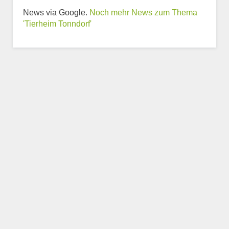
News via Google.
Noch mehr News zum Thema
Weitere Informationen
'Tierheim Tonndorf'
zum Tierheim
Trägerverein
Beschreibung des Tierheims
Logo
LOGO HOCHLADEN