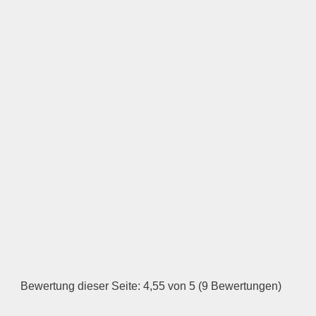
Keine Datei ausgewählt
Öffnungszeiten
Montag
—
ÖFFNUNGSZEITEN
HINZUFÜGEN
Dienstag
Bewertung dieser Seite: 4,55 von 5 (9 Bewertungen)
—