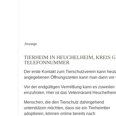
Keine Datei 
BILD HOCHLADEN
Vermisst seit
Ort des Verschwindens
Anzeige
TIERHEIM IN HEUCHELHEIM, KREIS GI
ELEFONNUMMER
Der erste Kontakt zum Tierschutzverein kann heut
angegebenen Öffnungszeiten kann man dann vor 
Vor der endgültigen Vermittlung kann es zuweilen 
Kontaktdaten des Besitzer
einzuholen. Hier ist das Veterinäramt Heuchelheim
Menschen, die den Tierschutz dahingehend
Diese Daten werden zu Kontaktaufnahme 
unterstützen möchten, dass sie ein Tierheimtier
adoptieren, können online bereits nach