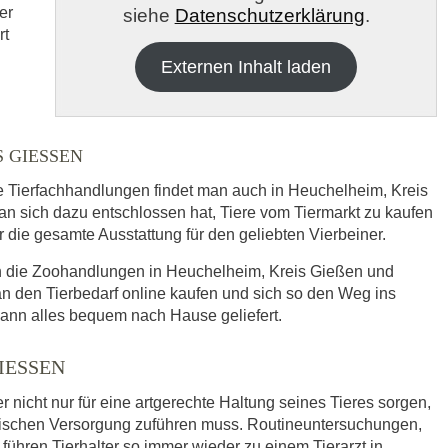
er
siehe
Datenschutzerklärung
.
rt
Externen Inhalt laden
GIESSEN
re Tierfachhandlungen findet man auch in Heuchelheim, Kreis
h die
Datenschutzbedinungen.
.
sich dazu entschlossen hat, Tiere vom Tiermarkt zu kaufen
er die gesamte Ausstattung für den geliebten Vierbeiner.
ABSENDEN
ich die Zoohandlungen in Heuchelheim, Kreis Gießen und
 den Tierbedarf online kaufen und sich so den Weg ins
ann alles bequem nach Hause geliefert.
ESSEN
r nicht nur für eine artgerechte Haltung seines Tieres sorgen,
nischen Versorgung zuführen muss. Routineuntersuchungen,
ühren Tierhalter so immer wieder zu einem Tierarzt in