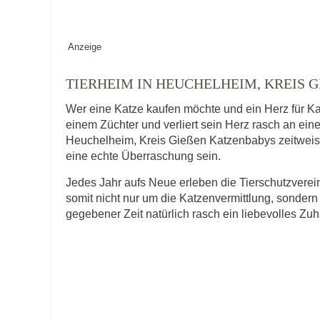
Geschlecht
*
Anzeige
TIERHEIM IN HEUCHELHEIM, KREIS G
Alter des Tiers
Wer eine Katze kaufen möchte und ein Herz für Ka
einem Züchter und verliert sein Herz rasch an ein
Heuchelheim, Kreis Gießen Katzenbabys zeitweise e
eine echte Überraschung sein.
Beschreibung des Tiers
*
Jedes Jahr aufs Neue erleben die Tierschutzver
somit nicht nur um die Katzenvermittlung, sondern
gegebener Zeit natürlich rasch ein liebevolles Zu
Bild des Tiers