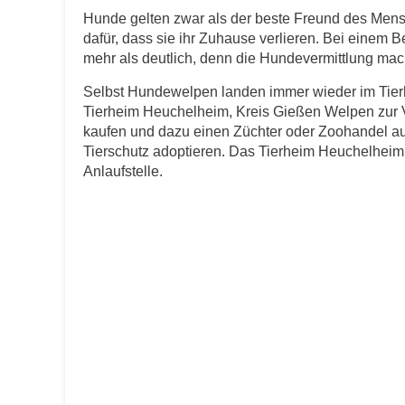
Hunde gelten zwar als der beste Freund des Men
dafür, dass sie ihr Zuhause verlieren. Bei einem 
E-Mail
*
mehr als deutlich, denn die Hundevermittlung macht
Selbst Hundewelpen landen immer wieder im Tierh
Tierheim Heuchelheim, Kreis Gießen Welpen zur Ve
kaufen und dazu einen Züchter oder Zoohandel au
Tierschutz adoptieren. Das Tierheim Heuchelheim, 
Anlaufstelle.
Informationen über das Tie
Art des Tiers
*
Name des Tiers