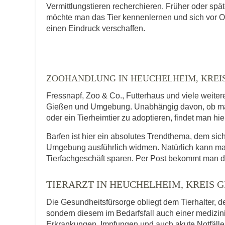
E-Mail-Adresse
Vermittlungstieren recherchieren. Früher oder spät
möchte man das Tier kennenlernen und sich vor O
einen Eindruck verschaffen.
Telefonnummer
ZOOHANDLUNG IN HEUCHELHEIM, KREIS 
Fressnapf, Zoo & Co., Futterhaus und viele weite
Mit Absenden der Daten akzeptiere ic
Gießen und Umgebung. Unabhängig davon, ob man 
oder ein Tierheimtier zu adoptieren, findet man hi
Barfen ist hier ein absolutes Trendthema, dem s
Umgebung ausführlich widmen. Natürlich kann man
Tierfachgeschäft sparen. Per Post bekommt man d
TIERARZT IN HEUCHELHEIM, KREIS GI
Die Gesundheitsfürsorge obliegt dem Tierhalter, de
sondern diesem im Bedarfsfall auch einer medizi
Erkrankungen, Impfungen und auch akute Notfälle f