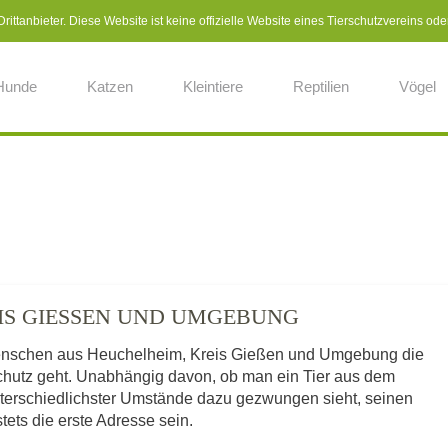
ittanbieter. Diese Website ist keine offizielle Website eines Tierschutzvereins ode
Hunde
Katzen
Kleintiere
Reptilien
Vögel
IS GIESSEN UND UMGEBUNG
 Menschen aus Heuchelheim, Kreis Gießen und Umgebung die
rschutz geht. Unabhängig davon, ob man ein Tier aus dem
nterschiedlichster Umstände dazu gezwungen sieht, seinen
stets die erste Adresse sein.